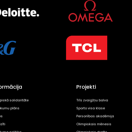
formācija
Projekti
piskā solidaritāte
Trīs zvaigžņu balva
kumu plāns
Sporto visa klase
es
Personības akadēmija
zīti
Olimpiskais mēnesis