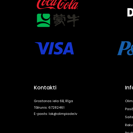
Kontakti
In
Grostonas iela 6B, Rīga
Olim
Tālrunis: 67282461
Pasā
E-pasts:
lok@olimpiade.lv
Sait
Rekvi