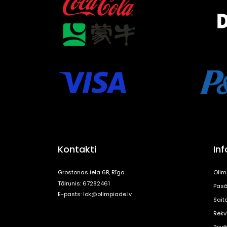
Kontakti
In
Grostonas iela 6B, Rīga
Olim
Tālrunis: 67282461
Pasā
E-pasts:
lok@olimpiade.lv
Sait
Rekvi