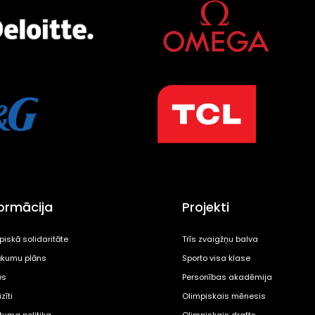
formācija
Projekti
piskā solidaritāte
Trīs zvaigžņu balva
kumu plāns
Sporto visa klase
es
Personības akadēmija
zīti
Olimpiskais mēnesis