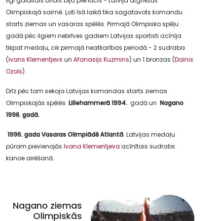
Ilgi gaidītais brīdis bija pienācis - Latvija atgriezās
Olimpiskajā saimē. Ļoti īsā laikā tika sagatavots komandu
starts ziemas un vasaras spēlēs. Pirmajā Olimpisko spēļu
gadā pēc ilgiem nebrīves gadiem Latvijas sportisti izcīnīja
tikpat medaļu, cik pirmajā neatkarības periodā - 2 sudraba
(
Ivans Klementjevs
un
Afanasijs Kuzmins
) un 1 bronzas (
Dainis
Ozols
).
Drīz pēc tam sekoja Latvijas komandas starts ziemas
Olimpiskajās spēlēs
Lillehammerā 1994.
gadā un
Nagano
1998. gadā.
1996. gada Vasaras Olimpiādē Atlantā
Latvijas medaļu
pūram pievienojās
Ivana Klementjeva
izcīnītais sudrabs
kanoe airēšanā.
Nagano ziemas
Olimpiskās