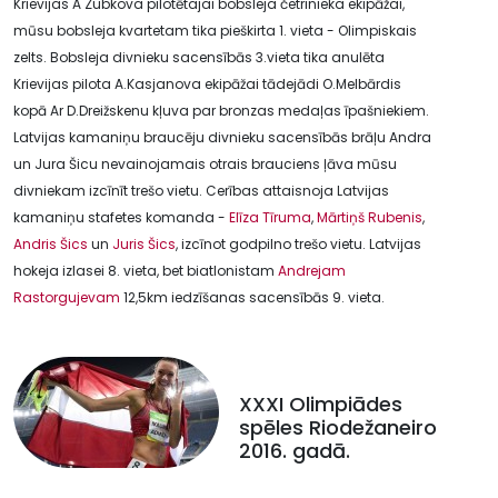
Krievijas A Zubkova pilotētajai bobsleja četrinieka ekipāžai,
mūsu bobsleja kvartetam tika pieškirta 1. vieta - Olimpiskais
zelts. Bobsleja divnieku sacensībās 3.vieta tika anulēta
Krievijas pilota A.Kasjanova ekipāžai tādejādi O.Melbārdis
kopā Ar D.Dreižskenu kļuva par bronzas medaļas īpašniekiem.
Latvijas kamaniņu braucēju divnieku sacensībās brāļu Andra
un Jura Šicu nevainojamais otrais brauciens ļāva mūsu
divniekam izcīnīt trešo vietu. Cerības attaisnoja Latvijas
kamaniņu stafetes komanda -
Elīza Tīruma
,
Mārtiņš Rubenis
,
Andris Šics
un
Juris Šics
, izcīnot godpilno trešo vietu. Latvijas
hokeja izlasei 8. vieta, bet biatlonistam
Andrejam
Rastorgujevam
12,5km iedzīšanas sacensībās 9. vieta.
XXXI Olimpiādes
spēles Riodežaneiro
2016. gadā.