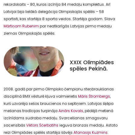
rekordskaits – 80, kuras izcīnīja 84 medaļu komplektus. Arī
Latvijai bija lielākā delegācija Olimpiskajās spēlēs – 58
sportisti, kas startēja 8 sporta veidos. Startēja godam. Slava
Mārtiņam Rubenim
par neatkarīgās Latvijas pirmo medaļu
ziemas Olimpiskajās spēlēs.
XXIX Olimpiādes
spēles Pekinā.
2008. gadā par pirmo Olimpisko čempionu riteņbraukšanas
disciplīnā BMX vēsturē kļuva valmierietis
Māris Štrombergs
,
kurš uzvarēja sešos braucienos no septiņiem. Latvijas šķēpa
mešanas tradīcijas turpināja
Ainārs Kovals
, pēdējā metienā
izcīnīdams sudraba medaļu. Svarcelšanas smagsvaru
sacensībās
Viktors Ščerbatihs
ieguva bronzas medaļu. Astoto
reizi Olimpiādes spēlēs startēja šāvējs
Afanasijs Kuzmins
.