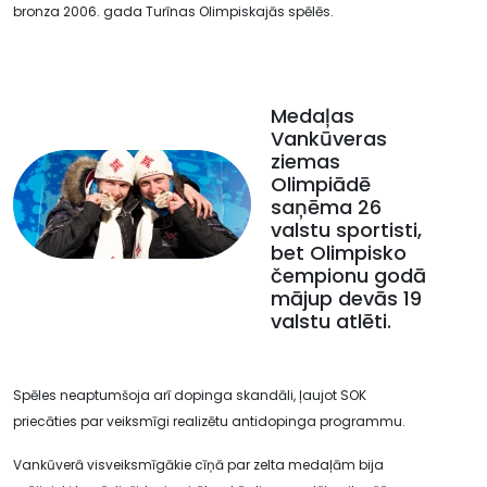
bronza 2006. gada Turīnas Olimpiskajās spēlēs.
Medaļas
Vankūveras
ziemas
Olimpiādē
saņēma 26
valstu sportisti,
bet Olimpisko
čempionu godā
mājup devās 19
valstu atlēti.
Spēles neaptumšoja arī dopinga skandāli, ļaujot SOK
priecāties par veiksmīgi realizētu antidopinga programmu.
Vankūverā visveiksmīgākie cīņā par zelta medaļām bija