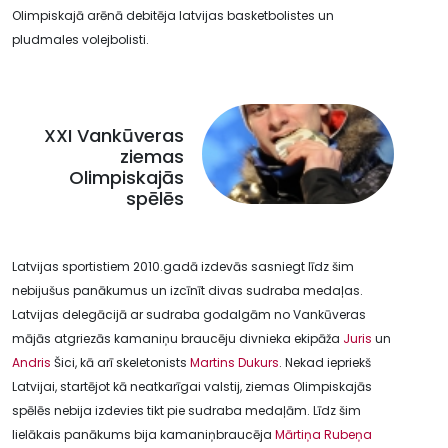
Olimpiskajā arēnā debitēja latvijas basketbolistes un
pludmales volejbolisti.
XXI Vankūveras
ziemas
Olimpiskajās
spēlēs
Latvijas sportistiem 2010.gadā izdevās sasniegt līdz šim
nebijušus panākumus un izcīnīt divas sudraba medaļas.
Latvijas delegācijā ar sudraba godalgām no Vankūveras
mājās atgriezās kamaniņu braucēju divnieka ekipāža
Juris
un
Andris
Šici, kā arī skeletonists
Martins Dukurs
. Nekad iepriekš
Latvijai, startējot kā neatkarīgai valstij, ziemas Olimpiskajās
spēlēs nebija izdevies tikt pie sudraba medaļām. Līdz šim
lielākais panākums bija kamaniņbraucēja
Mārtiņa Rubeņa