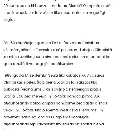
29 sudraba un 14 bronzas medaļas. Diemžēl Olimpiešu rindās
startēt daudziem latviešiem tika nepamatoti un negodīgi
liegtas.
Pēc 50 okupācijas gadiem līdz ar "pavasara" brīvības
vēsmām, sākoties "perestroikas" periodam, Latvijas Olimpiskā
komiteja uzsāka jaunu cīņu par neatkarību un atjaunatni, kas
gala rezultātā vainagojās panākumiem.
1988. gada 17. septembrī Seulā tika atklātas XXIV vasaras
Olimpiskās spēles. Šajā dienā Latvijas laikrakstos tika
publicēts "Aicinājums", kas saviļņoja nemierīgos prātus
Latvijā. Jau pēc mēneša- 21. oktobrī sanāca pirmā LOK
atjaunošanas darba grupas sanāksme, bet dažas dienas
vēlāk - 25. oktobrī tika pieņemts vēsturiskais lēmums - 19.
novembrī sasaukt Latvijas Olimpiskās komitejas
atjaunošanas republikānisko fizkultūras un sporta aktīva