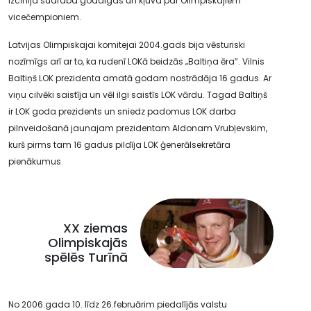
izcīnīja sudraba godalgas un kļuva par Olimpiskajiem
vicečempioniem.
Latvijas Olimpiskajai komitejai 2004.gads bija vēsturiski
nozīmīgs arī ar to, ka rudenī LOKā beidzās „Baltiņa ēra”. Vilnis
Baltiņš LOK prezidenta amatā godam nostrādāja 16 gadus. Ar
viņu cilvēki saistīja un vēl ilgi saistīs LOK vārdu. Tagad Baltiņš
ir LOK goda prezidents un sniedz padomus LOK darba
pilnveidošanā jaunajam prezidentam Aldonam Vrubļevskim,
kurš pirms tam 16 gadus pildīja LOK ģenerālsekretāra
pienākumus.
XX ziemas
Olimpiskajās
spēlēs Turīnā
No 2006.gada 10. līdz 26.februārim piedalījās valstu