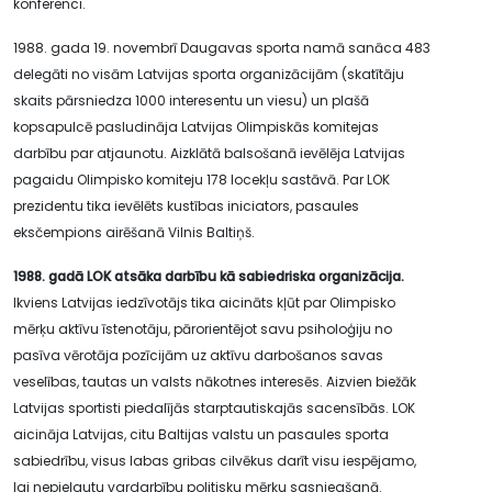
konferenci.
1988. gada 19. novembrī Daugavas sporta namā sanāca 483
delegāti no visām Latvijas sporta organizācijām (skatītāju
skaits pārsniedza 1000 interesentu un viesu) un plašā
kopsapulcē pasludināja Latvijas Olimpiskās komitejas
darbību par atjaunotu. Aizklātā balsošanā ievēlēja Latvijas
pagaidu Olimpisko komiteju 178 locekļu sastāvā. Par LOK
prezidentu tika ievēlēts kustības iniciators, pasaules
eksčempions airēšanā Vilnis Baltiņš.
1988. gadā LOK atsāka darbību kā sabiedriska organizācija.
Ikviens Latvijas iedzīvotājs tika aicināts kļūt par Olimpisko
mērķu aktīvu īstenotāju, pārorientējot savu psiholoģiju no
pasīva vērotāja pozīcijām uz aktīvu darbošanos savas
veselības, tautas un valsts nākotnes interesēs. Aizvien biežāk
Latvijas sportisti piedalījās starptautiskajās sacensībās. LOK
aicināja Latvijas, citu Baltijas valstu un pasaules sporta
sabiedrību, visus labas gribas cilvēkus darīt visu iespējamo,
lai nepieļautu vardarbību politisku mērķu sasniegšanā.