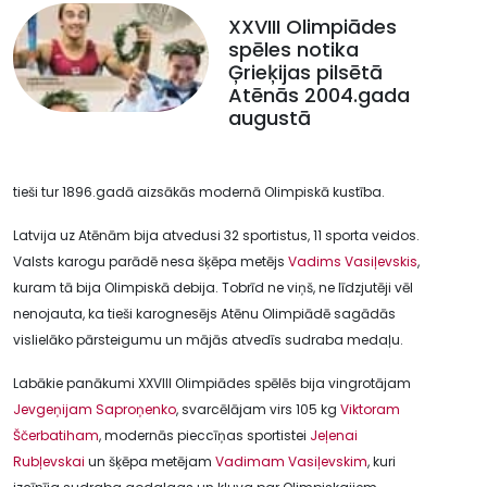
XXVIII Olimpiādes
spēles notika
Ģrieķijas pilsētā
Atēnās 2004.gada
augustā
tieši tur 1896.gadā aizsākās modernā Olimpiskā kustība.
Latvija uz Atēnām bija atvedusi 32 sportistus, 11 sporta veidos.
Valsts karogu parādē nesa šķēpa metējs
Vadims Vasiļevskis
,
kuram tā bija Olimpiskā debija. Tobrīd ne viņš, ne līdzjutēji vēl
nenojauta, ka tieši karognesējs Atēnu Olimpiādē sagādās
vislielāko pārsteigumu un mājās atvedīs sudraba medaļu.
Labākie panākumi XXVIII Olimpiādes spēlēs bija vingrotājam
Jevgeņijam Saproņenko
, svarcēlājam virs 105 kg
Viktoram
Ščerbatiham
, modernās pieccīņas sportistei
Jeļenai
Rubļevskai
un šķēpa metējam
Vadimam Vasiļevskim
, kuri