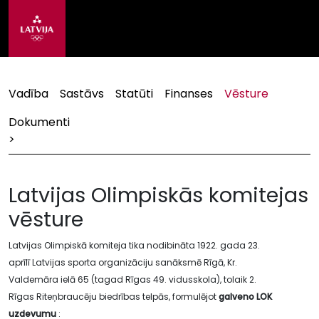
Vadība
Sastāvs
Statūti
Finanses
Vēsture
Dokumenti
>
Latvijas Olimpiskās komitejas
vēsture
Latvijas Olimpiskā komiteja tika nodibināta 1922. gada 23.
aprīlī Latvijas sporta organizāciju sanāksmē Rīgā, Kr.
Valdemāra ielā 65 (tagad Rīgas 49. vidusskola), tolaik 2.
Rīgas Riteņbraucēju biedrības telpās, formulējot
galveno LOK
uzdevumu
: