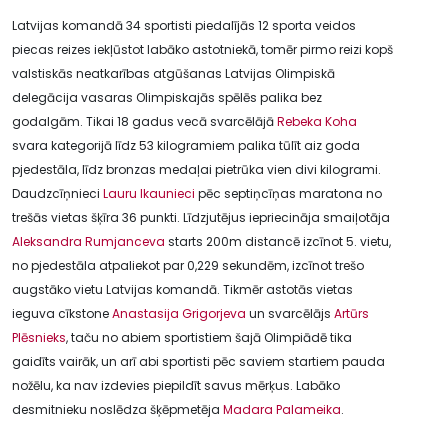
Latvijas komandā 34 sportisti piedalījās 12 sporta veidos
piecas reizes iekļūstot labāko astotniekā, tomēr pirmo reizi kopš
valstiskās neatkarības atgūšanas Latvijas Olimpiskā
delegācija vasaras Olimpiskajās spēlēs palika bez
godalgām. Tikai 18 gadus vecā svarcēlājā
Rebeka Koha
svara kategorijā līdz 53 kilogramiem palika tūlīt aiz goda
pjedestāla, līdz bronzas medaļai pietrūka vien divi kilogrami.
Daudzcīņnieci
Lauru Ikaunieci
pēc septiņcīņas maratona no
trešās vietas šķīra 36 punkti. Līdzjutējus iepriecināja smaiļotāja
Aleksandra Rumjanceva
starts 200m distancē izcīnot 5. vietu,
no pjedestāla atpaliekot par 0,229 sekundēm, izcīnot trešo
augstāko vietu Latvijas komandā. Tikmēr astotās vietas
ieguva cīkstone
Anastasija Grigorjeva
un svarcēlājs
Artūrs
Plēsnieks
, taču no abiem sportistiem šajā Olimpiādē tika
gaidīts vairāk, un arī abi sportisti pēc saviem startiem pauda
nožēlu, ka nav izdevies piepildīt savus mērķus. Labāko
desmitnieku noslēdza šķēpmetēja
Madara Palameika
.