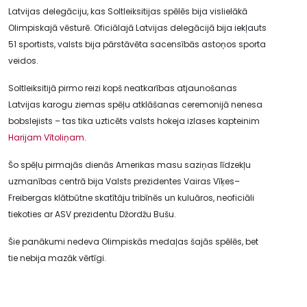
Latvijas delegāciju, kas Soltleiksitijas spēlēs bija vislielākā
Olimpiskajā vēsturē. Oficiālajā Latvijas delegācijā bija iekļauts
51 sportists, valsts bija pārstāvēta sacensībās astoņos sporta
veidos.
Soltleiksitijā pirmo reizi kopš neatkarības atjaunošanas
Latvijas karogu ziemas spēļu atklāšanas ceremonijā nenesa
bobslejists – tas tika uzticēts valsts hokeja izlases kapteinim
Harijam Vītoliņam
.
Šo spēļu pirmajās dienās Amerikas masu saziņas līdzekļu
uzmanības centrā bija Valsts prezidentes Vairas Vīķes–
Freibergas klātbūtne skatītāju tribīnēs un kuluāros, neoficiāli
tiekoties ar ASV prezidentu Džordžu Bušu.
Šie panākumi nedeva Olimpiskās medaļas šajās spēlēs, bet
tie nebija mazāk vērtīgi.