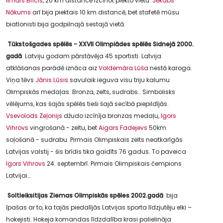
Ilmārs Bricis
, 20 km distancē izcīnot piekto vietu.
Jēkabs
Nākums
arī bija piektais 10 km distancē, bet stafetē mūsu
biatlonisti bija godpilnajā sestajā vietā.
Tūkstošgades spēlēs - XXVII Olimpiādes spēlēs Sidnejā 2000.
gadā
Latviju godam pārstāvēja 45 sportisti. Latvija
atklāšanas parādē iznāca aiz
Voldemāra Lūša
nestā karoga.
Viņa tēvs
Jānis Lūsis
savulaik ieguva visu triju kalumu
Olimpiskās medaļas. Bronza, zelts, sudrabs… Simbolisks
vēlējums, kas šajās spēlēs tieši šajā secībā piepildījās.
Vsevolods Zeļonijs
džudo izcīnīja bronzas medaļu,
Igors
Vihrovs
vingrošanā - zeltu, bet
Aigars Fadejevs
50km
soļošanā - sudrabu. Pirmais Olimpiskais zelts neatkarīgās
Latvijas valstij - šis brīdis tika gaidīts 76 gadus. To paveica
Igors Vihrovs
24. septembrī. Pirmais Olimpiskais čempions
Latvijai…
Soltleiksitijas Ziemas Olimpiskās spēles 2002.gadā
bija
īpašas ar to, ka tajās piedalījās Latvijas sporta līdzjutēju elki –
hokejisti. Hokeja komandas līdzdalība krasi palielināja