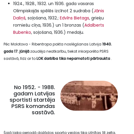
1924., 1928., 1932. un 1936. gada vasaras
Olimpiskajās spēlēs izcīnot 2 sudraba (
Jānis
Daliņš
, soļošana, 1932.;
Edvīns Bietags
, grieķu
romiešu cīņa, 1936.) un 1 bronzas (
Adalberts
Bubenko
, soļošana, 1936.) medaļu.
Pēc Molotova - Ribentropa pakta noslēgšanas Latvija
1940.
gada 17. jūnijā
zaudēja neatkarību, tiekot inkorporēta PSRS
sastāvā, līdz ar to
LOK darbība tika nepamatoti pārtraukta
.
No 1952. - 1988.
gadam Latvijas
sportisti startēja
PSRS komandas
sastāvā.
Šajā laika periodā dažādos sporta veidos tika izīnītas 18 zelta,