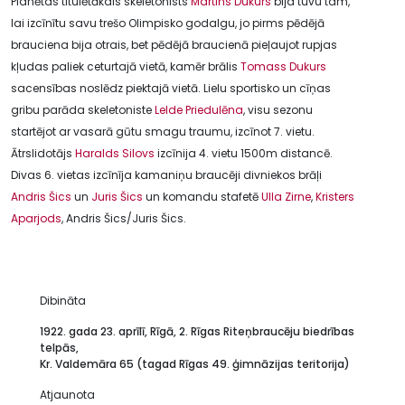
Planētas titulētākais skeletonists
Martins Dukurs
bija tuvu tam,
lai izcīnītu savu trešo Olimpisko godalgu, jo pirms pēdējā
brauciena bija otrais, bet pēdējā braucienā pieļaujot rupjas
kļudas paliek ceturtajā vietā, kamēr brālis
Tomass Dukurs
sacensības noslēdz piektajā vietā. Lielu sportisko un cīņas
gribu parāda skeletoniste
Lelde Priedulēna
, visu sezonu
startējot ar vasarā gūtu smagu traumu, izcīnot 7. vietu.
Ātrslidotājs
Haralds Silovs
izcīnija 4. vietu 1500m distancē.
Divas 6. vietas izcīnīja kamaniņu braucēji divniekos brāļi
Andris Šics
un
Juris Šics
un komandu stafetē
Ulla Zirne
,
Kristers
Aparjods
, Andris Šics/Juris Šics.
Dibināta
1922. gada 23. aprīlī, Rīgā, 2. Rīgas Riteņbraucēju biedrības
telpās,
Kr. Valdemāra 65 (tagad Rīgas 49. ģimnāzijas teritorija)
Atjaunota