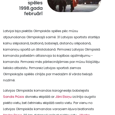
spēles
1998.gada
februārī
Latvijai bija piektās Olimpiskās spēles pēc mūsu
atjaunošanas Olimpiskajā saimē. 31 Latvijas sportists startēja
kalnu slēpošanā, biatlonā, bobslejā, distanču slēpošanā,
kamaniņu sportā un ātrslidošanā. Pirmoreiz Latvijas Olimpiskā
komanda patiešām attaisnoja šo kopības apzīmējumu -
komanda. Pirmoreiz mēs pārliecinājāmies par mūsu līdzjūtēju
lielisko atbalstu. Pirmoreiz Latvijas sportisti ziemas
Olimpiskajās spēlēs cīnījās par medaļām šī vārda tiešajā
nozīmē.
Latvijas Olimpiskās komandas karognesējs bobslejists
Sandis Prūsis
divnieku ekipāžā ar
Jāni Elsiņu
izcīnīja augsto
piekto vietu, bet četrinieku ekipāžā sesto vietu. Par vienu no
Latvijas Olimpiskās komandas varoņiem kļuva biatlonists