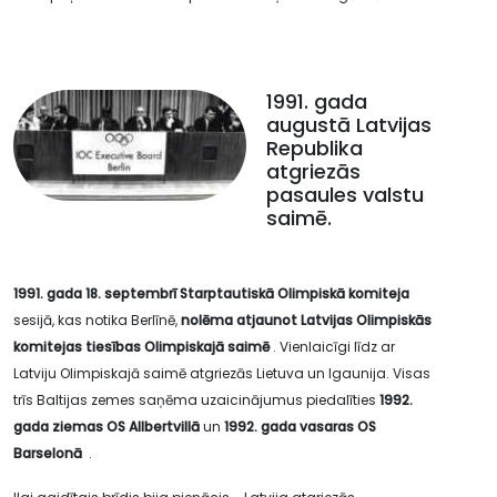
1991. gada
augustā Latvijas
Republika
atgriezās
pasaules valstu
saimē.
1991. gada 18. septembrī Starptautiskā Olimpiskā komiteja
sesijā, kas notika Berlīnē,
nolēma atjaunot Latvijas Olimpiskās
komitejas tiesības Olimpiskajā saimē
. Vienlaicīgi līdz ar
Latviju Olimpiskajā saimē atgriezās Lietuva un Igaunija. Visas
trīs Baltijas zemes saņēma uzaicinājumus piedalīties
1992.
gada ziemas OS Allbertvillā
un
1992. gada vasaras OS
Barselonā
.