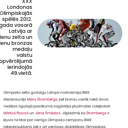
XXX
Londonas
Olimpiskajās
spēlēs 2012.
gada vasarā
Latvija ar
ienu zelta un
ienu bronzas
medaļu
valstu
opvērtējumā
ierindojās
49.vietā.
Olimpisko zelta godalgu Latvijai nodrošināja BMX
riteņbraucējs
Māris Štrombergs
, bet bronzu vairāk nekā divas
nedēļas ilgušajā pasākumā sagādāja pludmales volejbolisti
Mārtiņš Pļaviņš
un
Jānis Šmēdiņš
. Jāpiezīmē, ka
Štrombergs
ir
kļuvis ne tikai par vienīgo Olimpisko čempionu BMX
rieteņbraukšanā, bet ir arī vienīgais divkārtējais Olimpiskais