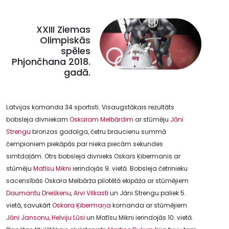
XXIII Ziemas
Olimpiskās
spēles
Phjončhana 2018.
gadā.
Latvijas komanda 34 sportisti. Visaugstākais rezultāts
bobsleja divniekam
Oskaram Melbārdim
ar stūmēju
Jāni
Strengu
bronzas godalga, četru braucienu summā
čempioniem piekāpās par nieka piecām sekundes
simtdaļām. Otrs bobsleja divnieks Oskars Ķibermanis ar
stūmēju
Matīsu Mikni
ierindojās 9. vietā. Bobsleja četrinieku
sacensībās Oskara Melbārža pilotētā ekipāža ar stūmējiem
Daumantu Dreiškenu
,
Arvi Vilkasti
un Jāni Strengu paliek 5.
vietā, savukārt
Oskara Ķibermaņa
komanda ar stūmējiem
Jāni Jansonu
,
Helviju Lūsi
un Matīsu Mikni ierindojās 10. vietā.