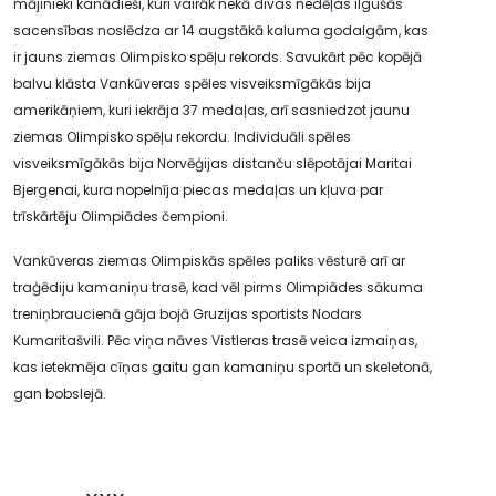
mājinieki kanādieši, kuri vairāk nekā divas nedēļas ilgušās
sacensības noslēdza ar 14 augstākā kaluma godalgām, kas
ir jauns ziemas Olimpisko spēļu rekords. Savukārt pēc kopējā
balvu klāsta Vankūveras spēles visveiksmīgākās bija
amerikāņiem, kuri iekrāja 37 medaļas, arī sasniedzot jaunu
ziemas Olimpisko spēļu rekordu. Individuāli spēles
visveiksmīgākās bija Norvēģijas distanču slēpotājai Maritai
Bjergenai, kura nopelnīja piecas medaļas un kļuva par
trīskārtēju Olimpiādes čempioni.
Vankūveras ziemas Olimpiskās spēles paliks vēsturē arī ar
traģēdiju kamaniņu trasē, kad vēl pirms Olimpiādes sākuma
treniņbraucienā gāja bojā Gruzijas sportists Nodars
Kumaritašvili. Pēc viņa nāves Vistleras trasē veica izmaiņas,
kas ietekmēja cīņas gaitu gan kamaniņu sportā un skeletonā,
gan bobslejā.