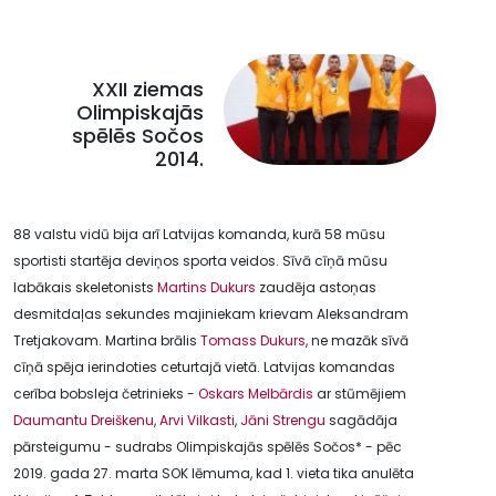
XXII ziemas
Olimpiskajās
spēlēs Sočos
2014.
88 valstu vidū bija arī Latvijas komanda, kurā 58 mūsu
sportisti startēja deviņos sporta veidos. Sīvā cīņā mūsu
labākais skeletonists
Martins Dukurs
zaudēja astoņas
desmitdaļas sekundes majiniekam krievam Aleksandram
Tretjakovam. Martina brālis
Tomass Dukurs
, ne mazāk sīvā
cīņā spēja ierindoties ceturtajā vietā. Latvijas komandas
cerība bobsleja četrinieks -
Oskars Melbārdis
ar stūmējiem
Daumantu Dreiškenu
,
Arvi Vilkasti
,
Jāni Strengu
sagādāja
pārsteigumu - sudrabs Olimpiskajās spēlēs Sočos* - pēc
2019. gada 27. marta SOK lēmuma, kad 1. vieta tika anulēta