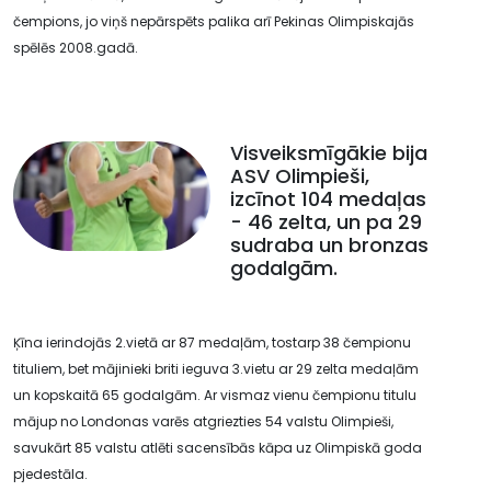
čempions, jo viņš nepārspēts palika arī Pekinas Olimpiskajās
spēlēs 2008.gadā.
Visveiksmīgākie bija
ASV Olimpieši,
izcīnot 104 medaļas
- 46 zelta, un pa 29
sudraba un bronzas
godalgām.
Ķīna ierindojās 2.vietā ar 87 medaļām, tostarp 38 čempionu
tituliem, bet mājinieki briti ieguva 3.vietu ar 29 zelta medaļām
un kopskaitā 65 godalgām. Ar vismaz vienu čempionu titulu
mājup no Londonas varēs atgriezties 54 valstu Olimpieši,
savukārt 85 valstu atlēti sacensībās kāpa uz Olimpiskā goda
pjedestāla.