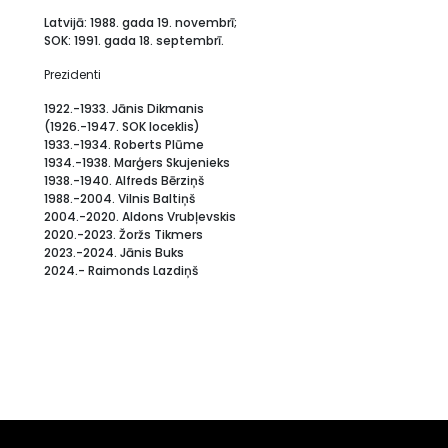
Latvijā: 1988. gada 19. novembrī;
SOK: 1991. gada 18. septembrī.
Prezidenti
1922.-1933. Jānis Dikmanis
(1926.-1947. SOK loceklis)
1933.-1934. Roberts Plūme
1934.-1938. Marģers Skujenieks
1938.-1940. Alfreds Bērziņš
1988.-2004. Vilnis Baltiņš
2004.-2020. Aldons Vrubļevskis
2020.-2023. Žoržs Tikmers
2023.-2024. Jānis Buks
2024.- Raimonds Lazdiņš