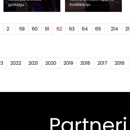
godalgu
kvalifikāciju
2
...
59
60
61
62
63
64
65
...
214
21
23
2022
2021
2020
2019
2018
2017
2016
Partneri