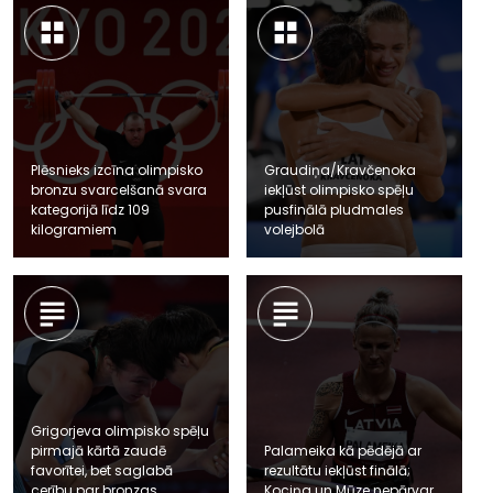
Plēsnieks izcīna olimpisko
Graudiņa/Kravčenoka
bronzu svarcelšanā svara
iekļūst olimpisko spēļu
kategorijā līdz 109
pusfinālā pludmales
kilogramiem
volejbolā
Grigorjeva olimpisko spēļu
pirmajā kārtā zaudē
Palameika kā pēdējā ar
favorītei, bet saglabā
rezultātu iekļūst finālā;
cerību par bronzas
Kociņa un Mūze nepārvar