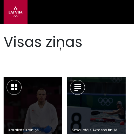
Visas ziņas
Karatists Kalniņš
Smaiļotājs Akmens finišē