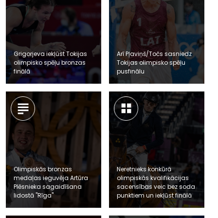
Grigorjeva iekļūst Tokijas
Arī Pļaviņš/Točs sasniedz
olimpisko spēļu bronzas
Tokijas olimpisko spēļu
finālā
pusfinālu
Olimpiskās bronzas
Neretnieks konkūrā
medaļas ieguvēja Artūra
olimpiskās kvalifikācijas
Plēsnieka sagaidīšana
sacensības veic bez soda
lidostā "Rīga"
punktiem un iekļūst finālā