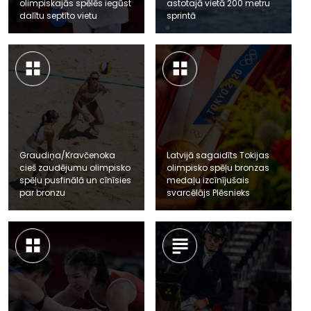
olimpiskajās spēlēs iegūst
astotajā vietā 200 metru
dalītu septīto vietu
sprintā
Graudiņa/Kravčenoka
Latvijā sagaidīts Tokijas
cieš zaudējumu olimpisko
olimpisko spēļu bronzas
spēļu pusfinālā un cīnīsies
medaļu izcīnījušais
par bronzu
svarcēlājs Plēsnieks