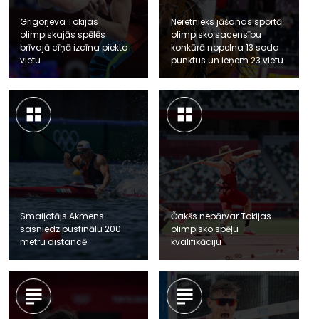
Grigorjeva Tokijas
Neretnieks jāšanas sportā
olimpiskajās spēlēs
olimpisko sacensību
brīvajā cīņā izcīna piekto
konkūrā nopelna 13 soda
vietu
punktus un ieņem 23.vietu
Smaiļotājs Akmens
Čakšs nepārvar Tokijas
sasniedz pusfinālu 200
olimpisko spēļu
metru distancē
kvalifikāciju