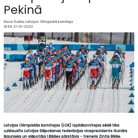
Pekinā
Dace Gulbe, Latvijas Olimpiskā komiteja
15:56 21-01-2022
Latvijas Olimpiskās komitejas (LOK) Izpildkomitej
as sēdē tika
uzklausīts Latvijas Slēpošanas federācijas viceprezidents Gunārs
Ikaunieks un slēpotāja I.Bikšes pārstāvis - treneris Zintis Bikše.