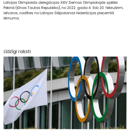
Latvijas Olimpiskās delegācijas XXIV Ziemas Olimpiskajās spēlēs
Pekinā (Ķīnas Tautas Republika), no 2022. gada 4. līdz 20. februārim,
ietvaros, vadīties no Latvijas Slēpošanas federācijas pieņemtā
lēmuma.
Līdzīgi raksti