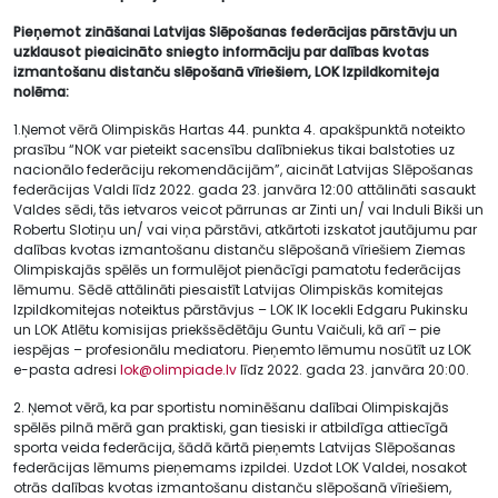
Pieņemot zināšanai Latvijas Slēpošanas federācijas pārstāvju un
uzklausot pieaicināto sniegto informāciju par dalības kvotas
izmantošanu distanču slēpošanā vīriešiem, LOK Izpildkomiteja
nolēma:
1.Ņemot vērā Olimpiskās Hartas 44. punkta 4. apakšpunktā noteikto
prasību “NOK var pieteikt sacensību dalībniekus tikai balstoties uz
nacionālo federāciju rekomendācijām”, aicināt Latvijas Slēpošanas
federācijas Valdi līdz 2022. gada 23. janvāra 12:00 attālināti sasaukt
Valdes sēdi, tās ietvaros veicot pārrunas ar Zinti un/ vai Induli Bikši un
Robertu Slotiņu un/ vai viņa pārstāvi, atkārtoti izskatot jautājumu par
dalības kvotas izmantošanu distanču slēpošanā vīriešiem Ziemas
Olimpiskajās spēlēs un formulējot pienācīgi pamatotu federācijas
lēmumu. Sēdē attālināti piesaistīt Latvijas Olimpiskās komitejas
Izpildkomitejas noteiktus pārstāvjus – LOK IK locekli Edgaru Pukinsku
un LOK Atlētu komisijas priekšsēdētāju Guntu Vaičuli, kā arī – pie
iespējas – profesionālu mediatoru. Pieņemto lēmumu nosūtīt uz LOK
e-pasta adresi
lok@olimpiade.lv
līdz 2022. gada 23. janvāra 20:00.
2. Ņemot vērā, ka par sportistu nominēšanu dalībai Olimpiskajās
spēlēs pilnā mērā gan praktiski, gan tiesiski ir atbildīga attiecīgā
sporta veida federācija, šādā kārtā pieņemts Latvijas Slēpošanas
federācijas lēmums pieņemams izpildei. Uzdot LOK Valdei, nosakot
otrās dalības kvotas izmantošanu distanču slēpošanā vīriešiem,