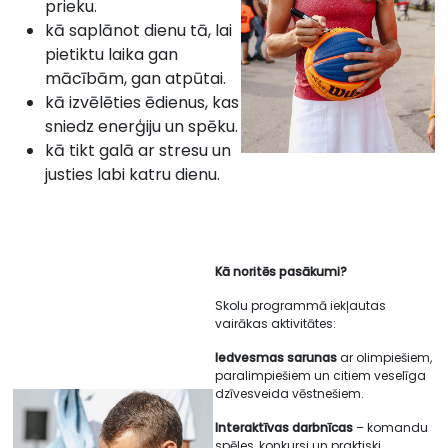
prieku.
kā saplānot dienu tā, lai
pietiktu laika gan
mācībām, gan atpūtai.
kā izvēlēties ēdienus, kas
sniedz enerģiju un spēku.
kā tikt galā ar stresu un
justies labi katru dienu.
Kā noritēs pasākumi?
Skolu programmā iekļautas
vairākas aktivitātes:
Iedvesmas sarunas
ar olimpiešiem,
paralimpiešiem un citiem veselīga
dzīvesveida vēstnešiem.
Interaktīvas darbnīcas
– komandu
spēles, konkursi un praktiski