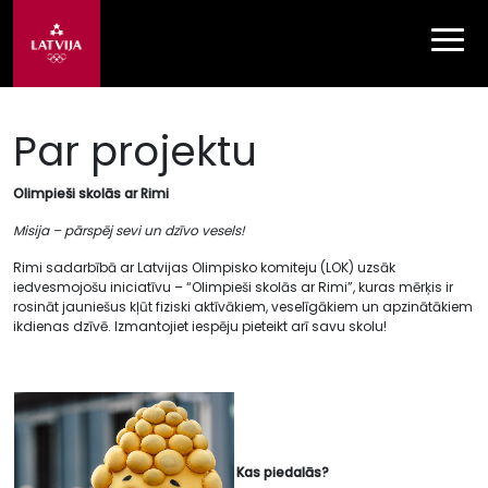
Par projektu
Olimpieši skolās ar Rimi
Misija – pārspēj sevi un dzīvo vesels!
Rimi sadarbībā ar Latvijas Olimpisko komiteju
(LOK) uzsāk
iedvesmojošu iniciatīvu – “Olimpieši skolās ar Rimi”, kuras mērķis ir
rosināt jauniešus kļūt fiziski aktīvākiem, veselīgākiem un apzinātākiem
ikdienas dzīvē. Izmantojiet iespēju pieteikt arī savu skolu!
Kas piedalās?