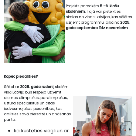
Projekts paredzēts
5.–8. klašu
skolēniem
. Tajā var pieteikties
skolas no visas Latvijas, kas vēlētos
uzņemt programmu laikā no
2025.
gada septembra līdz novembrim
.
Kāpēc piedalīties?
Sākot ar
2025. gada rudeni
, skolām
visā Latvijā būs iespēja uzņemt
ciemos olimpiešus, paralimpiešus,
uztura speciālistus un citas
iedvesmojošas personības, kas
dalīsies savā pieredzē un zināšanās
par to:
kā kustēties viegli un ar