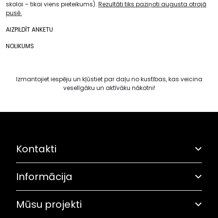
skolai – tikai viens pieteikums).
Rezultāti tiks paziņoti augusta otrajā
pusē.
AIZPILDĪT ANKETU
NOLIKUMS
Izmantojiet iespēju un kļūstiet par daļu no kustības, kas veicina
veselīgāku un aktīvāku nākotni!
Kontakti
Informācija
Adrese: Grostonas iela 6B, Rīga
Olimpiskā solidaritāte
67282461
Mūsu projekti
Pasākumu plāns