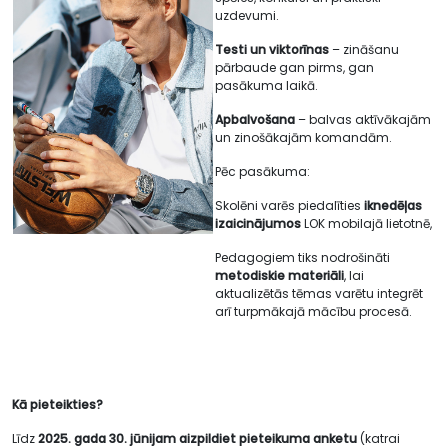
uzdevumi.
Testi un viktorīnas
– zināšanu
pārbaude gan pirms, gan
pasākuma laikā.
Apbalvošana
– balvas aktīvākajām
un zinošākajām komandām.
Pēc pasākuma:
Skolēni varēs piedalīties
iknedēļas
izaicinājumos
LOK mobilajā lietotnē,
Pedagogiem tiks nodrošināti
metodiskie materiāli
, lai
aktualizētās tēmas varētu integrēt
arī turpmākajā mācību procesā.
Kā pieteikties?
Līdz
2025. gada 30. jūnijam aizpildiet pieteikuma anketu
(katrai