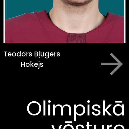
Teodors Bļugers
Next
Hokejs
Olimpiskā
vēsture