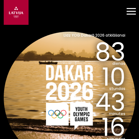
Līdz YOG Dakarā 2026 atklāšanai
83
10
dienas
43
stundas
14
minutes
sekundes