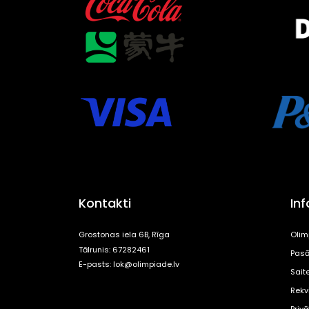
Kontakti
In
Grostonas iela 6B, Rīga
Olim
Tālrunis: 67282461
Pasā
E-pasts:
lok@olimpiade.lv
Sait
Rekvi