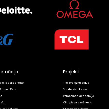
formācija
Projekti
piskā solidaritāte
Trīs zvaigžņu balva
kumu plāns
Sporto visa klase
es
Personības akadēmija
zīti
Olimpiskais mēnesis