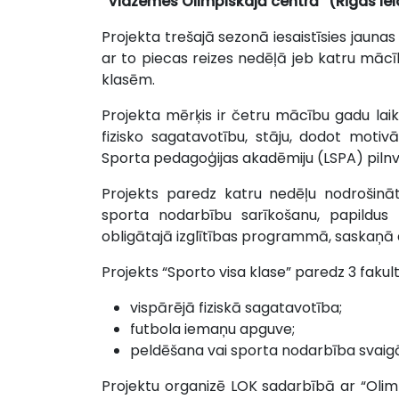
“Vidzemes Olimpiskajā centrā” (Rīgas iela 
Projekta trešajā sezonā iesaistīsies jaunas 
ar to piecas reizes nedēļā jeb katru mācī
klasēm.
Projekta mērķis ir četru mācību gadu laikā
fizisko sagatavotību, stāju, dodot motiv
Sporta pedagoģijas akadēmiju (LSPA) pilnv
Projekts paredz katru nedēļu nodrošināt 
sporta nodarbību sarīkošanu, papildu
obligātajā izglītības programmā, saskaņā 
Projekts “Sporto visa klase” paredz 3 faku
vispārējā fiziskā sagatavotība;
futbola iemaņu apguve;
peldēšana vai sporta nodarbība svaigā
Projektu organizē LOK sadarbībā ar “Olimp