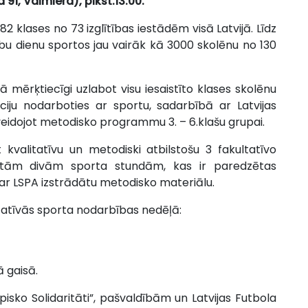
91, Valmiera), plkst.13:00.
82 klases no 73 izglītības iestādēm visā Latvijā. Līdz
bu dienu sportos jau vairāk kā 3000 skolēnu no 130
 mērķtiecīgi uzlabot visu iesaistīto klases skolēnu
āciju nodarboties ar sportu, sadarbībā ar Latvijas
eidojot metodisko programmu 3. – 6.klašu grupai.
kvalitatīvu un metodiski atbilstošu 3 fakultatīvo
s tām divām sporta stundām, kas ir paredzētas
ar LSPA izstrādātu metodisko materiālu.
ltatīvās sporta nodarbības nedēļā:
 gaisā.
isko Solidaritāti”, pašvaldībām un Latvijas Futbola