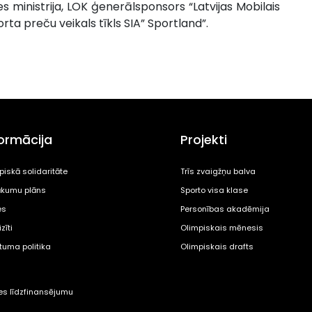
es ministrija, LOK ģenerālsponsors “Latvijas Mobilais
rta preču veikals tīkls SIA” Sportland”.
formācija
Projekti
piskā solidaritāte
Trīs zvaigžņu balva
kumu plāns
Sporto visa klase
es
Personības akadēmija
zīti
Olimpiskais mēnesis
ātuma politika
Olimpiskais drafts
tes līdzfinansējumu