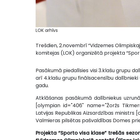
LOK arhīvs
Trešdien, 2.novembrī “Vidzemes Olimpiskajā
komitejas (LOK) organizētā projekta “Sport
Pasākumā piedalīsies visi 3.klašu grupu dalī
arī 4.klašu grupu finālsacensību dalībnieki
gadu.
Atklāšanas pasākumā dalībniekus uzrunās
[olympian id="406" name="Žoržs Tikmers
Latvijas Republikas Aizsardzības ministr
Valmieras pilsētas pašvaldības Domes prie
Projekta “Sporto visa klase” trešās sezo