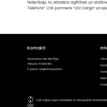
federāciju, to atbalsta Izglītības un zinātn
Telefons”, LOK partneris “LDz Cargo” un spo
Kontakti
In
Grostonas iela 6B, Rīga
Olim
Tālrunis: 67282461
Pasā
E-pasts:
lok@olimpiade.lv
Sait
Rekvi
Priv
LOK mājas lapa izstrādāta ar Olimpiskās Solidaritā