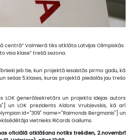
 centrā” Valmierā tiks atklāta Latvijas Olimpiskās
o visa klase” trešā sezona.
bnieki jeb tie, kuri projektā iesaistās pirmo gadu, kā
 un sešas 5.klases, kuras projektā piedalās jau trešo
 LOK ģenerālsekretārs un projekta idejas autors
"] un LOK prezidents Aldons Vrubļevskis, kā arī
s [olympian id="309" name="Raimonds Bergmanis"] un
kšsēdētāja vietnieks Ričards Gailums.
nas oficiālā atklāšana notiks trešdien, 2.novembrī