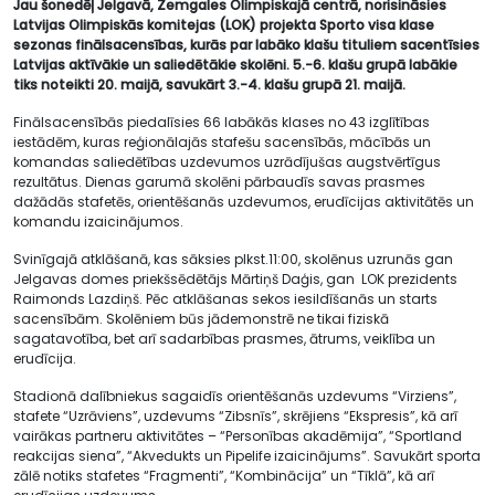
Jau šonedēļ Jelgavā, Zemgales Olimpiskajā centrā, norisināsies
Latvijas Olimpiskās komitejas (LOK) projekta Sporto visa klase
sezonas finālsacensības, kurās par labāko klašu tituliem sacentīsies
Latvijas aktīvākie un saliedētākie skolēni. 5.-6. klašu grupā labākie
tiks noteikti 20. maijā, savukārt 3.-4. klašu grupā 21. maijā.
Finālsacensībās piedalīsies 66 labākās klases no 43 izglītības
iestādēm, kuras reģionālajās stafešu sacensībās, mācībās un
komandas saliedētības uzdevumos uzrādījušas augstvērtīgus
rezultātus. Dienas garumā skolēni pārbaudīs savas prasmes
dažādās stafetēs, orientēšanās uzdevumos, erudīcijas aktivitātēs un
komandu izaicinājumos.
Svinīgajā atklāšanā, kas sāksies plkst.11:00, skolēnus uzrunās gan
Jelgavas domes priekšsēdētājs Mārtiņš Daģis, gan LOK prezidents
Raimonds Lazdiņš. Pēc atklāšanas sekos iesildīšanās un starts
sacensībām. Skolēniem būs jādemonstrē ne tikai fiziskā
sagatavotība, bet arī sadarbības prasmes, ātrums, veiklība un
erudīcija.
Stadionā dalībniekus sagaidīs orientēšanās uzdevums “Virziens”,
stafete “Uzrāviens”, uzdevums “Zibsnīs”, skrējiens “Ekspresis”, kā arī
vairākas partneru aktivitātes – “Personības akadēmija”, “Sportland
reakcijas siena”, “Akvedukts un Pipelife izaicinājums”. Savukārt sporta
zālē notiks stafetes “Fragmenti”, “Kombinācija” un “Tīklā”, kā arī