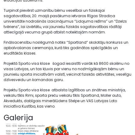
erudīcijas uzdevums.
Turpinot pievērst uzmanību bērnu veselībai un fiziskajai
sagatavotībai, 20. maijā pasākuma ietvaros Rīgas Stradiņa
universitāte nodrošinās izaicinājumus “Lidojuma režīms” un “Dzelzs
tvēriens”, lai izvērtētu, vai jauniešu fiziskās sagatavotības rādītāji
attiecīgajā vecuma grupā atbilst noteiktajām normām.
Finālsacensību noslēgumā notiks “Sportland” skolotāju konkurss un
apbalvošanas ceremonija, kurā tiks godinātas spēcīgākās un
erudītākās klases.
Projektā Sporto visa klase šogad iesaistīti vairāk kā 8600 skolēnu no
visas Latvijas, un tas kļuvis par vienu no nozīmīgākajām bērnu un
jauniešu sporta iniciatīvām valstī, veicinot fiziskās aktivitātes, veselīgu
dzīvesveidu un komandas garu.
Projektu Sporto visa klase atbalsta Izglītības un zinātnes ministrija,
veikalu tīkls Rimi, sporta preču veikalu tīkls Sportland, Moller auto,
Akvedukts, dabīgais minerālūdens Stelpe un VAS Latvijas Loto
iniciatīva Kustība, kas vieno.
Galerija