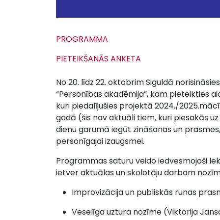
PROGRAMMA
PIETEIKŠANĀS ANKETA
No 20. līdz 22. oktobrim Siguldā norisinās
“Personības akadēmija”, kam pieteikties aic
kuri piedalījušies projektā 2024./2025.māc
gadā (šis nav aktuāli tiem, kuri piesakās u
dienu garumā iegūt zināšanas un prasmes,
personīgajai izaugsmei.
Programmas saturu veido iedvesmojoši lek
ietver aktuālas un skolotāju darbam nozī
Improvizācija un publiskās runas prasme
Veselīga uztura nozīme (Viktorija Janso