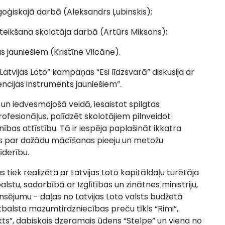
oģiskajā darbā (Aleksandrs Ļubinskis);
eikšana skolotāja darbā (Artūrs Miksons);
 jauniešiem (Kristīne Vilcāne).
vijas Loto” kampaņas “Esi līdzsvarā” diskusija ar
ncijas instruments jauniešiem”.
un iedvesmojošā veidā, iesaistot spilgtas
ofesionāļus, palīdzēt skolotājiem pilnveidot
as attīstību. Tā ir iespēja paplašināt ikkatra
s par dažādu mācīšanas pieeju un metožu
īderību.
s tiek realizēta ar Latvijas Loto kapitāldaļu turētāja
alstu, sadarbībā ar Izglītības un zinātnes ministriju,
nsējumu - daļas no Latvijas Loto valsts budžetā
alsta mazumtirdzniecības preču tīkls “Rimi”,
s”, dabiskais dzeramais ūdens “Stelpe” un viena no