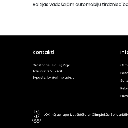
Baltijas vadošajām automobiļu tirdzniecī
Kontakti
In
Grostonas iela 6B, Rīga
Olim
Tālrunis: 67282461
Pasā
E-pasts:
lok@olimpiade.lv
Sait
Rekvi
Priv
LOK mājas lapa izstrādāta ar Olimpiskās Solidaritā