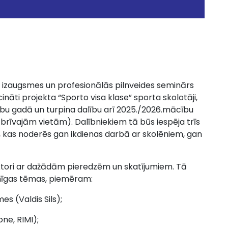
ies izaugsmes un profesionālās pilnveides seminārs
ināti projekta “Sporto visa klase” sporta skolotāji,
ību gadā un turpina dalību arī 2025./2026.mācību
z brīvajām vietām). Dalībniekiem tā būs iespēja trīs
 kas noderēs gan ikdienas darbā ar skolēniem, gan
tori ar dažādām pieredzēm un skatījumiem. Tā
mīgas tēmas, piemēram:
s (Valdis Sils);
ne, RIMI);