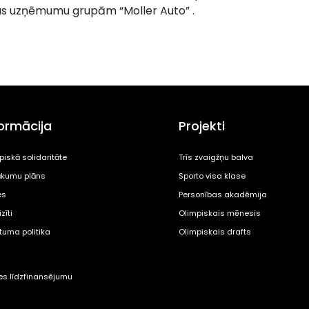
bas uzņēmumu grupām “Moller Auto” .
formācija
Projekti
piskā solidaritāte
Trīs zvaigžņu balva
kumu plāns
Sporto visa klase
es
Personības akadēmija
zīti
Olimpiskais mēnesis
ātuma politika
Olimpiskais drafts
tes līdzfinansējumu