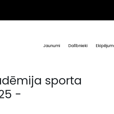
Jaunumi
Dalībnieki
Ekipējum
adēmija sporta
25 -