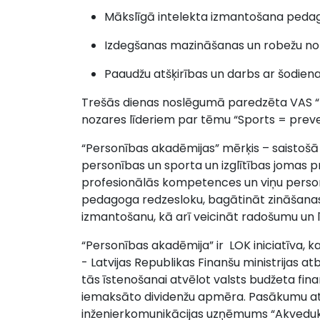
Mākslīgā intelekta izmantošana pedag
Izdegšanas mazināšanas un robežu not
Paaudžu atšķirības un darbs ar šodienas
Trešās dienas noslēgumā paredzēta VAS “Lat
nozares līderiem par tēmu “Sports = preve
“Personības akadēmijas” mērķis – saistošā 
personības un sporta un izglītības jomas pr
profesionālās kompetences un viņu personīb
pedagoga redzesloku, bagātināt zināšana
izmantošanu, kā arī veicināt radošumu un l
“Personības akadēmija” ir LOK iniciatīva, ka
- Latvijas Republikas Finanšu ministrijas atb
tās īstenošanai atvēlot valsts budžeta fina
iemaksāto dividenžu apmēra. Pasākumu atb
inženierkomunikācijas uzņēmums “Akvedukt