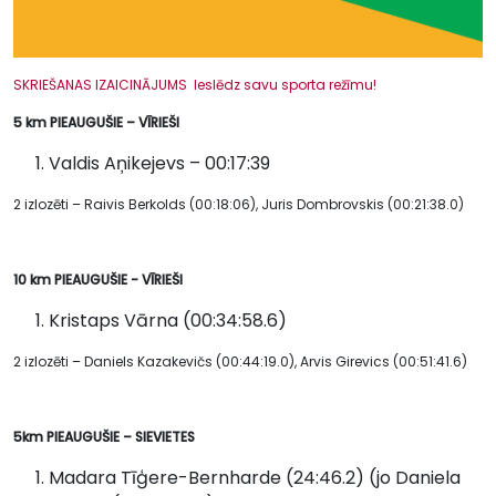
SKRIEŠANAS IZAICINĀJUMS Ieslēdz savu sporta režīmu!
5 km PIEAUGUŠIE – VĪRIEŠI
Valdis Aņikejevs – 00:17:39
2 izlozēti – Raivis Berkolds (00:18:06), Juris Dombrovskis (00:21:38.0)
10 km PIEAUGUŠIE - VĪRIEŠI
Kristaps Vārna (00:34:58.6)
2 izlozēti – Daniels Kazakevičs (00:44:19.0), Arvis Girevics (00:51:41.6)
5km PIEAUGUŠIE – SIEVIETES
Madara Tīģere-Bernharde (24:46.2)
(jo Daniela