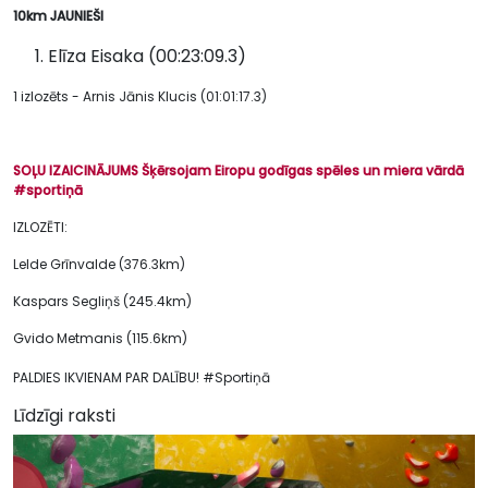
10km JAUNIEŠI
Elīza Eisaka (00:23:09.3)
1 izlozēts - Arnis Jānis Klucis (01:01:17.3)
SOĻU IZAICINĀJUMS
Šķērsojam Eiropu godīgas spēles un miera vārdā
#sportiņā
IZLOZĒTI:
Lelde Grīnvalde (376.3km)
Kaspars Segliņš (245.4km)
Gvido Metmanis (115.6km)
PALDIES IKVIENAM PAR DALĪBU! #Sportiņā
Līdzīgi raksti