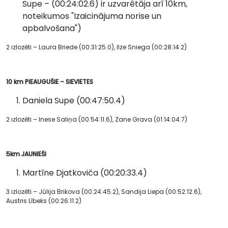
Supe – (00:24:02.6) ir uzvarētāja arī 10km,
noteikumos "Izaicinājuma norise un
apbalvošana")
2 izlozēti – Laura Briede (00:31:25.0), Ilze Sniega (00:28:14.2)
10 km PIEAUGUŠIE – SIEVIETES
Daniela Supe (00:47:50.4)
2 izlozēti – Inese Saliņa (00:54:11.6), Zane Grava (01:14:04.7)
5km JAUNIEŠI
Martīne Djatkoviča (00:20:33.4)
3 izlozēti – Jūlija Brikova (00:24:45.2), Sandija Liepa (00:52:12.6),
Austris Lībeks (00:26:11.2)