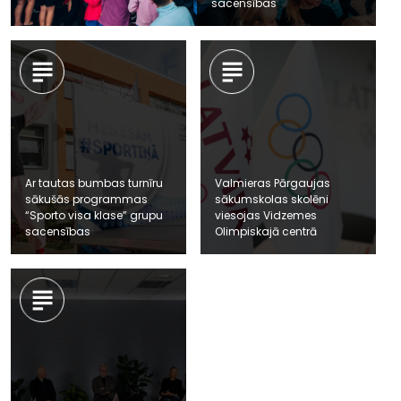
sacensības
Ar tautas bumbas turnīru
Valmieras Pārgaujas
sākušās programmas
sākumskolas skolēni
“Sporto visa klase” grupu
viesojas Vidzemes
sacensības
Olimpiskajā centrā