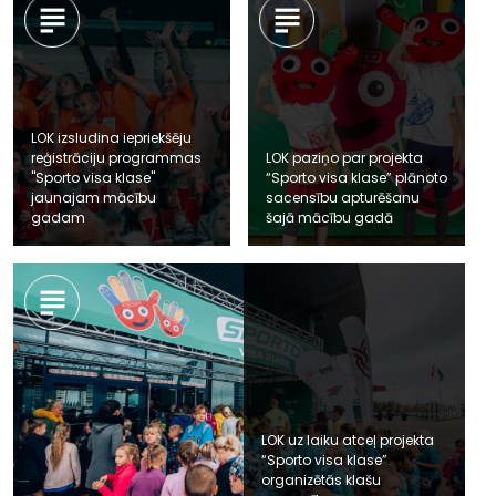
LOK izsludina iepriekšēju
reģistrāciju programmas
LOK paziņo par projekta
"Sporto visa klase"
“Sporto visa klase” plānoto
jaunajam mācību
sacensību apturēšanu
gadam
šajā mācību gadā
LOK uz laiku atceļ projekta
“Sporto visa klase”
organizētās klašu