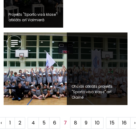
Projekts "Sporto visa klase"
atklāts arī Valmierā
Oficiāli atklāts projekts
"Sporto visa klase" arī
Olainē
‹
1
2
...
4
5
6
7
8
9
10
...
15
16
›