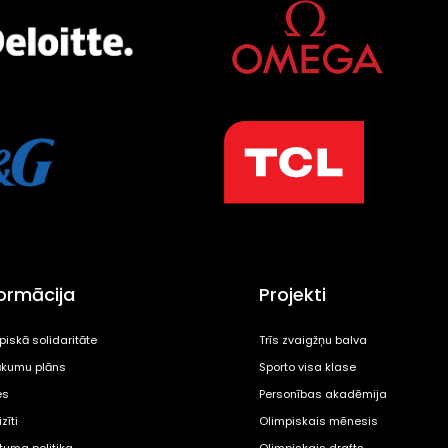
formācija
Projekti
piskā solidaritāte
Trīs zvaigžņu balva
kumu plāns
Sporto visa klase
es
Personības akadēmija
zīti
Olimpiskais mēnesis