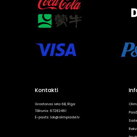
Kontakti
In
Grostonas iela 6B, Rīga
Olim
Tālrunis: 67282461
Pasā
E-pasts:
lok@olimpiade.lv
Sait
Rekvi