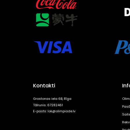
Kontakti
In
Grostonas iela 6B, Rīga
Olim
Tālrunis: 67282461
Pasā
E-pasts:
lok@olimpiade.lv
Sait
Rekvi