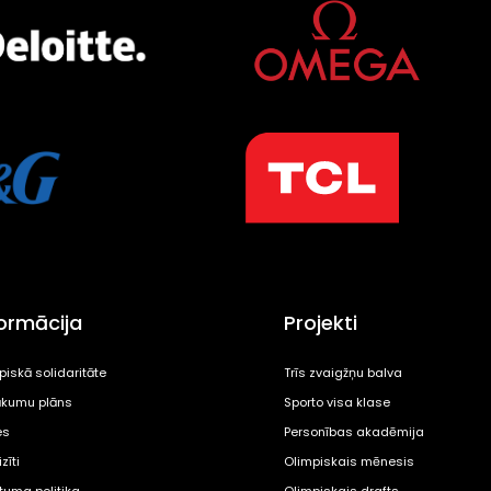
formācija
Projekti
piskā solidaritāte
Trīs zvaigžņu balva
kumu plāns
Sporto visa klase
es
Personības akadēmija
zīti
Olimpiskais mēnesis