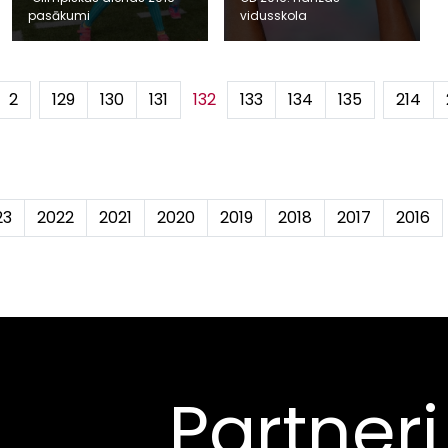
pasākumi
vidusskola
2
...
129
130
131
132
133
134
135
...
214
23
2022
2021
2020
2019
2018
2017
2016
Partneri