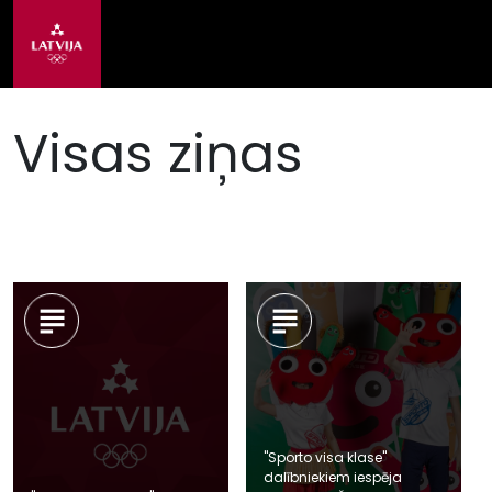
Visas ziņas
"Sporto visa klase"
dalībniekiem iespēja