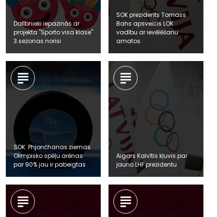
SOK prezidents Tomass
Dalībnieki iepazinās ar
Bahs apsveicis LOK
projekta "Sporto visa klase"
vadību ar ievēlēšanu
3.sezonas norisi
amatos
SOK: Phjončhanas ziemas
Olimpisko spēļu arēnas
Aigars Kalvītis kļuvis par
par 90% jau ir pabeigtas
jauno LHF prezidentu