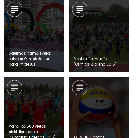
Saeimas namā sveiks
Latvijas Olimpiešus un
Ventspilī aizvadīta
paralimpiešus
"Olimpiskā diena 2016"
Vairāk kā 500 vietās
piektdien notika
"Olimpiskās dienas 2016"
OD 2016: Hanzas