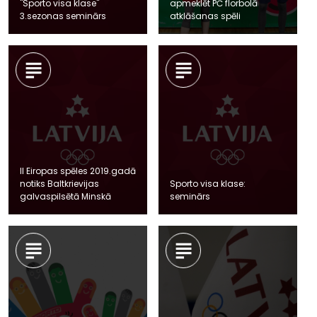
"Sporto visa klase"
apmeklēt PČ florbolā
3.sezonas seminārs
atklāšanas spēli
II Eiropas spēles 2019.gadā
notiks Baltkrievijas
Sporto visa klase:
galvaspilsētā Minskā
seminārs