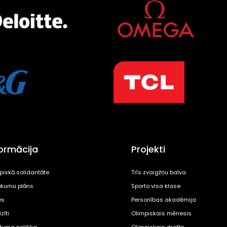
formācija
Projekti
piskā solidaritāte
Trīs zvaigžņu balva
kumu plāns
Sporto visa klase
es
Personības akadēmija
zīti
Olimpiskais mēnesis