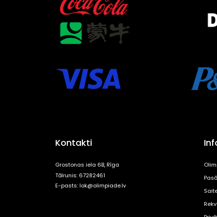
Kontakti
In
Grostonas iela 6B, Rīga
Olim
Tālrunis: 67282461
Pasā
E-pasts:
lok@olimpiade.lv
Sait
Rekvi