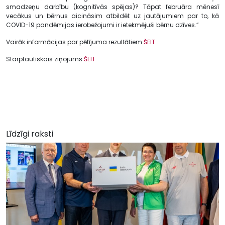
smadzeņu darbību (kognitīvās spējas)? Tāpat februāra mēnesī
vecākus un bērnus aicināsim atbildēt uz jautājumiem par to, kā
COVID-19 pandēmijas ierobežojumi ir ietekmējuši bērnu dzīves.”
Vairāk informācijas par pētījuma rezultātiem
ŠEIT
Starptautiskais ziņojums
ŠEIT
Līdzīgi raksti