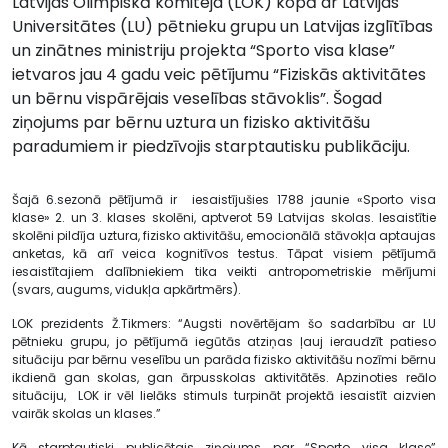
Latvijas Olimpiskā komiteja (LOK) kopā ar Latvijas
Universitātes (LU) pētnieku grupu un Latvijas izglītības
un zinātnes ministriju projekta “Sporto visa klase”
ietvaros jau 4 gadu veic pētījumu “Fiziskās aktivitātes
un bērnu vispārējais veselības stāvoklis”. Šogad
ziņojums par bērnu uztura un fizisko aktivitāšu
paradumiem ir piedzīvojis starptautisku publikāciju.
Šajā 6.sezonā pētījumā ir iesaistījušies 1788 jaunie «Sporto visa
klase» 2. un 3. klases skolēni, aptverot 59 Latvijas skolas. Iesaistītie
skolēni pildīja uztura, fizisko aktivitāšu, emocionālā stāvokļa aptaujas
anketas, kā arī veica kognitīvos testus. Tāpat visiem pētījumā
iesaistītajiem dalībniekiem tika veikti antropometriskie mērījumi
(svars, augums, vidukļa apkārtmērs).
LOK prezidents Ž.Tikmers: “Augsti novērtējam šo sadarbību ar LU
pētnieku grupu, jo pētījumā iegūtās atziņas ļauj ieraudzīt patieso
situāciju par bērnu veselību un parāda fizisko aktivitāšu nozīmi bērnu
ikdienā gan skolas, gan ārpusskolas aktivitātēs. Apzinoties reālo
situāciju, LOK ir vēl lielāks stimuls turpināt projektā iesaistīt aizvien
vairāk skolas un klases.”
Kā starptautiski publicētais ziņojums par “Sporto visa klase”