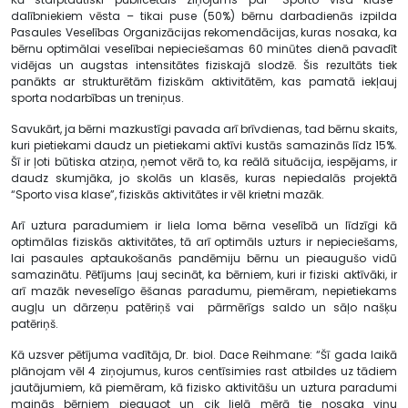
dalībniekiem vēsta – tikai puse (50%) bērnu darbadienās izpilda
Pasaules Veselības Organizācijas rekomendācijas, kuras nosaka, ka
bērnu optimālai veselībai nepieciešamas 60 minūtes dienā pavadīt
vidējas un augstas intensitātes fiziskajā slodzē. Šis rezultāts tiek
panākts ar strukturētām fiziskām aktivitātēm, kas pamatā iekļauj
sporta nodarbības un treniņus.
Savukārt, ja bērni mazkustīgi pavada arī brīvdienas, tad bērnu skaits,
kuri pietiekami daudz un pietiekami aktīvi kustās samazinās līdz 15%.
Šī ir ļoti būtiska atziņa, ņemot vērā to, ka reālā situācija, iespējams, ir
daudz skumjāka, jo skolās un klasēs, kuras nepiedalās projektā
“Sporto visa klase”, fiziskās aktivitātes ir vēl krietni mazāk.
Arī uztura paradumiem ir liela loma bērna veselībā un līdzīgi kā
optimālas fiziskās aktivitātes, tā arī optimāls uzturs ir nepieciešams,
lai pasaules aptaukošanās pandēmiju bērnu un pieaugušo vidū
samazinātu. Pētījums ļauj secināt, ka bērniem, kuri ir fiziski aktīvāki, ir
arī mazāk neveselīgo ēšanas paradumu, piemēram, nepietiekams
augļu un dārzeņu patēriņš vai pārmērīgs saldo un sāļo našķu
patēriņš.
Kā uzsver pētījuma vadītāja, Dr. biol. Dace Reihmane: “Šī gada laikā
plānojam vēl 4 ziņojumus, kuros centīsimies rast atbildes uz tādiem
jautājumiem, kā piemēram, kā fizisko aktivitāšu un uztura paradumi
mainās bērniem pieaugot un cik lielā mērā tie nosaka viņu