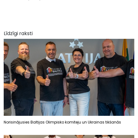
Līdzīgi raksti
Norisinājusies Baltijas Olimpisko komiteju un Ukrainas tikšanās