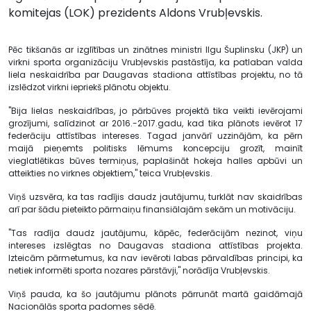
komitejas (LOK) prezidents Aldons Vrubļevskis.
Pēc tikšanās ar izglītības un zinātnes ministri Ilgu Šuplinsku (JKP) un
virkni sporta organizāciju Vrubļevskis pastāstīja, ka patlaban valda
liela neskaidrība par Daugavas stadiona attīstības projektu, no tā
izslēdzot virkni iepriekš plānotu objektu.
"Bija lielas neskaidrības, jo pārbūves projektā tika veikti ievērojami
grozījumi, salīdzinot ar 2016.-2017.gadu, kad tika plānots ievērot 17
federāciju attīstības intereses. Tagad janvārī uzzinājām, ka pērn
maijā pieņemts politisks lēmums koncepciju grozīt, mainīt
vieglatlētikas būves termiņus, paplašināt hokeja halles apbūvi un
atteikties no virknes objektiem," teica Vrubļevskis.
Viņš uzsvēra, ka tas radījis daudz jautājumu, turklāt nav skaidrības
arī par šādu pieteikto pārmaiņu finansiālajām sekām un motivāciju.
"Tas radīja daudz jautājumu, kāpēc, federācijām nezinot, viņu
intereses izslēgtas no Daugavas stadiona attīstības projekta.
Izteicām pārmetumus, ka nav ievēroti labas pārvaldības principi, ka
netiek informēti sporta nozares pārstāvji," norādīja Vrubļevskis.
Viņš pauda, ka šo jautājumu plānots pārrunāt martā gaidāmajā
Nacionālās sporta padomes sēdē.