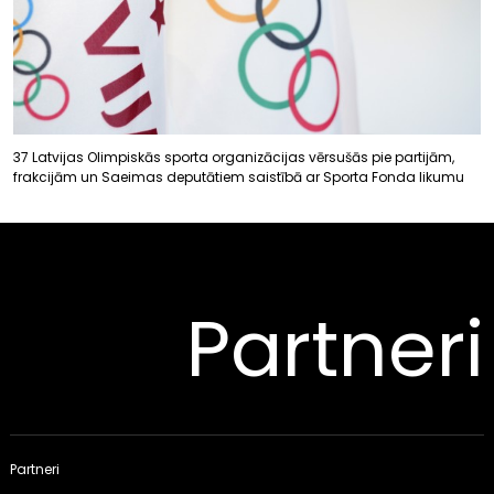
37 Latvijas Olimpiskās sporta organizācijas vērsušās pie partijām,
frakcijām un Saeimas deputātiem saistībā ar Sporta Fonda likumu
Partneri
Partneri