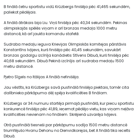
B finālā četru sportistu vidū Krūzbergs finišēja pēc 41,465 sekundēm,
paliekot pēdējais.
A finālā ātrākais bija Liu. Viņš finišēja pēc 40,34 sekundēm. Pekinas
olimpiskajās spēlēs viņam ir arī bronzas medaļa 1000 metru
distancē, kā arī jaukto komandu stafetē.
Sudraba medaļu ieguva Krievijas Olimpiskās komitejas pārstāvis
Konstantīns Ivļijevs, kurš finišēja pēc 40,45 sekundēm, savukārt
bronzas godalgu izcīnīja kanādietis Stīvens Dibuā, kurš finišēja pēc
40,68 sekundēm. Dibuā Pekinā izcīnījis arī sudraba medaļu 1500
metru distancē.
Pjetro Sīgels no Itālijas A finālā nefinišēja.
Jau vēstīts, ka Krūzbergs savā pusfinālā finišēja piektais, tomēr cita
dalībnieka pārkāpuma dēļ spēja kvalificēties B finālam.
Krūzbergs ar 34.numuru startēja pirmajā pusfinālā, kur piecu sportistu
konkurencē finišēja pēc 41,89, ieņemot pēdējo vietu, kas viņam neļāva
kvalificēties nevienam no fināliem. Skrējienā uzvarēja Ivļijevs.
Otrā pusfinālā tiesneši par pārkāpumu sodīja 1500 metru distancē
triumfējušo Hvanu Dehonu no Dienvidkorejas, bet A finālā tika iecelts
Dibuā.