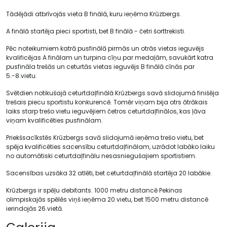
Tādējādi atbrīvojās vieta B finālā, kuru ieņēma Krūzbergs.
A finālā startēja pieci sportisti, bet B finālā - četri šorttrekisti.
Pēc noteikumiem katrā pusfinālā pirmās un otrās vietas ieguvējs
kvalificējas A finālam un turpina cīņu par medaļām, savukārt katra
pusfināla trešās un ceturtās vietas ieguvējs B finālā cīnās par
5.-8.vietu.
Svētdien notikušajā ceturtdaļfinālā Krūzbergs savā slidojumā finišēja
trešais piecu sportistu konkurencē. Tomēr viņam bija otrs ātrākais
laiks starp trešo vietu ieguvējiem četros ceturtdaļfinālos, kas ļāva
viņam kvalificēties pusfinālam.
Priekšsacīkstēs Krūzbergs savā slidojumā ieņēma trešo vietu, bet
spēja kvalificēties sacensību ceturtdaļfinālam, uzrādot labāko laiku
no automātiski ceturtdaļfinālu nesasniegušajiem sportistiem.
Sacensības uzsāka 32 atlēti, bet ceturtdaļfinālā startēja 20 labākie.
Krūzbergs ir spēļu debitants. 1000 metru distancē Pekinas
olimpiskajās spēlēs viņš ieņēma 20.vietu, bet 1500 metru distancē
ierindojās 26.vietā.