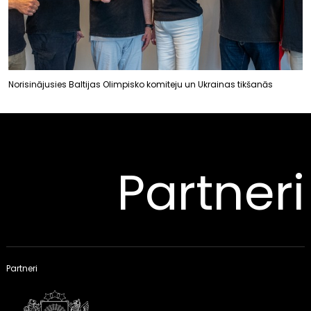
Norisinājusies Baltijas Olimpisko komiteju un Ukrainas tikšanās
Partneri
Partneri