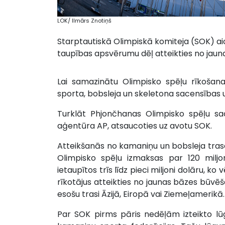
LOK/ Ilmārs Znotiņš
Starptautiskā Olimpiskā komiteja (SOK) ai
taupības apsvērumu dēļ atteikties no jaun
Lai samazinātu Olimpisko spēļu rīkošana
sporta, bobsleja un skeletona sacensības uzt
Turklāt Phjončhanas Olimpisko spēļu sac
aģentūra AP, atsaucoties uz avotu SOK.
Atteikšanās no kamaniņu un bobsleja tra
Olimpisko spēļu izmaksas par 120 miljo
ietaupītos trīs līdz pieci miljoni dolāru, k
rīkotājus atteikties no jaunas bāzes būvē
esošu trasi Āzijā, Eiropā vai Ziemeļamerikā.
Par SOK pirms pāris nedēļām izteikto lū