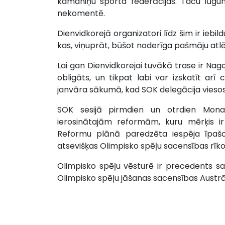
kamaniņu sporta federācijas. Taču lūgums
nekomentē.
Dienvidkorejā organizatori līdz šim ir iebi
kas, viņuprāt, būšot noderīga pašmāju atlē
Lai gan Dienvidkorejai tuvākā trase ir N
obligāts, un tikpat labi var izskatīt ar
janvāra sākumā, kad SOK delegācija vieso
SOK sesijā pirmdien un otrdien Mon
ierosinātajām reformām, kuru mērķis ir
Reformu plānā paredzēta iespēja īpašos 
atsevišķas Olimpisko spēļu sacensības rīko
Olimpisko spēļu vēsturē ir precedents sa
Olimpisko spēļu jāšanas sacensības Austrāl