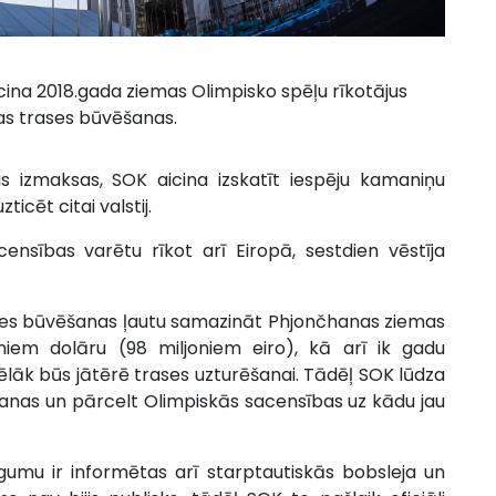
cina 2018.gada ziemas Olimpisko spēļu rīkotājus
as trases būvēšanas.
s izmaksas, SOK aicina izskatīt iespēju kamaniņu
icēt citai valstij.
ensības varētu rīkot arī Eiropā, sestdien vēstīja
ses būvēšanas ļautu samazināt Phjončhanas ziemas
niem dolāru (98 miljoniem eiro), kā arī ik gadu
o vēlāk būs jātērē trases uzturēšanai. Tādēļ SOK lūdza
šanas un pārcelt Olimpiskās sacensības uz kādu jau
gumu ir informētas arī starptautiskās bobsleja un