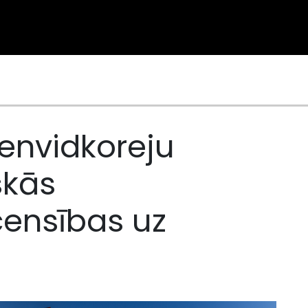
envidkoreju
skās
censības uz