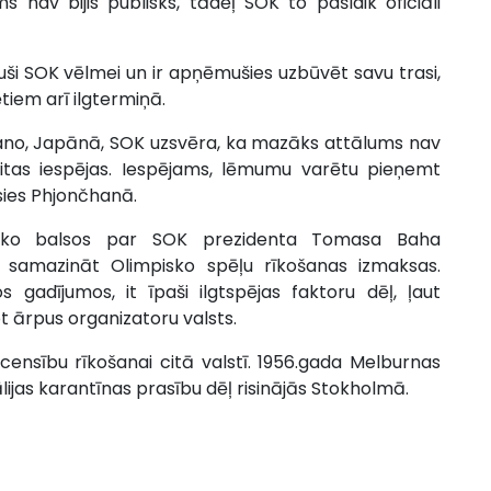
 nav bijis publisks, tādēļ SOK to pašlaik oficiāli
lduši SOK vēlmei un ir apņēmušies uzbūvēt savu trasi,
tiem arī ilgtermiņā.
agano, Japānā, SOK uzsvēra, ka mazāks attālums nav
ī citas iespējas. Iespējams, lēmumu varētu pieņemt
sies Phjončhanā.
ako balsos par SOK prezidenta Tomasa Baha
 samazināt Olimpisko spēļu rīkošanas izmaksas.
gadījumos, it īpaši ilgtspējas faktoru dēļ, ļaut
t ārpus organizatoru valsts.
censību rīkošanai citā valstī. 1956.gada Melburnas
ijas karantīnas prasību dēļ risinājās Stokholmā.