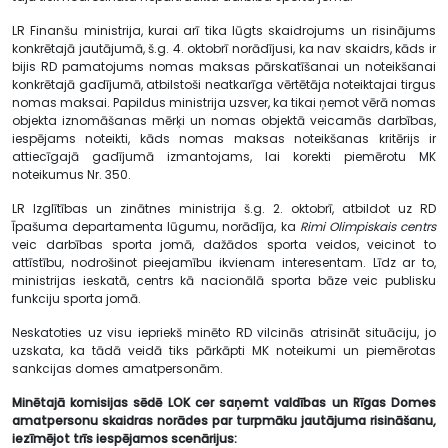
LR Finanšu ministrija, kurai arī tika lūgts skaidrojums un risinājums
konkrētajā jautājumā, š.g. 4. oktobrī norādījusi, ka nav skaidrs, kāds ir
bijis RD pamatojums nomas maksas pārskatīšanai un noteikšanai
konkrētajā gadījumā, atbilstoši neatkarīga vērtētāja noteiktajai tirgus
nomas maksai. Papildus ministrija uzsver, ka tikai ņemot vērā nomas
objekta iznomāšanas mērķi un nomas objektā veicamās darbības,
iespējams noteikti, kāds nomas maksas noteikšanas kritērijs ir
attiecīgajā gadījumā izmantojams, lai korekti piemērotu MK
noteikumus Nr. 350.
LR Izglītības un zinātnes ministrija š.g. 2. oktobrī, atbildot uz RD
Īpašuma departamenta lūgumu, norādīja, ka
Rimi Olimpiskais centrs
veic darbības sporta jomā, dažādos sporta veidos, veicinot to
attīstību, nodrošinot pieejamību ikvienam interesentam. Līdz ar to,
ministrijas ieskatā, centrs kā nacionālā sporta bāze veic publisku
funkciju sporta jomā.
Neskatoties uz visu iepriekš minēto RD vilcinās atrisināt situāciju, jo
uzskata, ka tādā veidā tiks pārkāpti MK noteikumi un piemērotas
sankcijas domes amatpersonām.
Minētajā komisijas sēdē LOK cer saņemt valdības un Rīgas Domes
amatpersonu skaidras norādes par turpmāku jautājuma risināšanu,
iezīmējot trīs iespējamos scenārijus: