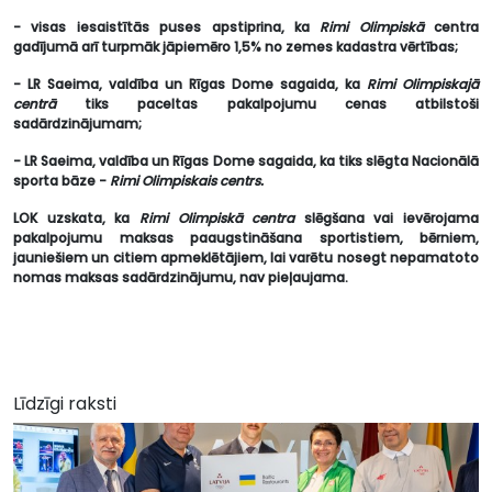
- visas iesaistītās puses apstiprina, ka
Rimi Olimpiskā
centra
gadījumā arī turpmāk
jāpiemēro 1,5% no zemes kadastra vērtības;
- LR Saeima, valdība un Rīgas Dome sagaida, ka
Rimi Olimpiskajā
centrā
tiks
paceltas pakalpojumu cenas atbilstoši
sadārdzinājumam;
- LR Saeima, valdība un Rīgas Dome sagaida, ka tiks slēgta Nacionālā
sporta bāze
-
Rimi Olimpiskais centrs.
LOK uzskata, ka
Rimi Olimpiskā centra
slēgšana vai ievērojama
pakalpojumu maksas paaugstināšana sportistiem, bērniem,
jauniešiem un citiem apmeklētājiem, lai varētu nosegt nepamatoto
nomas maksas sadārdzinājumu, nav pieļaujama.
Līdzīgi raksti