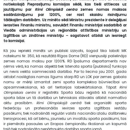
notiekošajā
Pieprasījumu komisijas sēdē, kas tieši attiecas uz
jautājumu par
Rimi Olimpiskā centra
zemes nomas maksas
sadārdzinājumu par 1200%, cer rast skaidru risinājumu
tālākajām
darbībām. Uz minēto sēdi Ministru prezidente ir deleģējusi
ierasties Finanšu ministru,
savukārt Finanšu ministrijai sadarbībā ar
Viedās administrācijas un reģionālās attīstības
ministriju un
Izglītības un zinātnes ministriju – sagatavot atbildi un iesniegt
to
komisijai.
Kā jau iepriekš minēts un publiski izziņots, šogad tika laboti MK
noteikumi Nr. 350, kā rezultātā Rīgas Dome (RD) vienpusēji palielināja
zemes nomas maksu par 1200%. RD Īpašuma departaments nav
ņēmis vērā, ka nomas objektā tiek īstenota sporta (publiska) funkcija
un nevis veikta saimnieciskā darbība. Par to liecina jau 2001. gada
oktobrī noslēgtais nomas līgums starp RD un LOK par zemes gabala
nomu ar mērķi izmantot zemi sporta kompleksa būvniecībai un
apsaimniekošanai, kā arī teritorijas labiekārtošanai. Tāpat
Rimi
Olimpiskais centrs
ir reģistrēts Sporta bāzu reģistrā kā nacionālā
sporta bāze un tā darbība un tehniskais stāvoklis atbilst normatīvo
aktu prasībām.
Rimi Olimpiskajā centrā
tiek organizēti sporta
federāciju un profesionālās ievirzes sporta izglītības iestāžu
pasākumi, tiek nodrošināti regulāri valsts nacionālo izlašu dalībnieku
treniņprocesi, kā arī bērnu, jauniešu un invalīdu sporta pasākumi, tas
ir piemērots pasaules un Eiropas čempionātu rīkošanai un kopumā
tajā tiek nodrošināta nepārtraukta darbība sporta jomā.