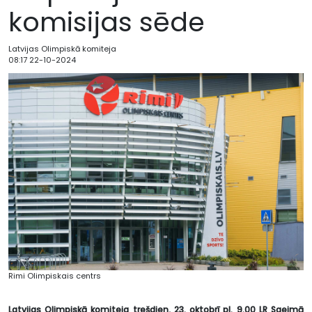
komisijas sēde
Latvijas Olimpiskā komiteja
08:17 22-10-2024
Rimi Olimpiskais centrs
Latvijas Olimpiskā komiteja trešdien, 23. oktobrī pl. 9.00 LR Saeimā