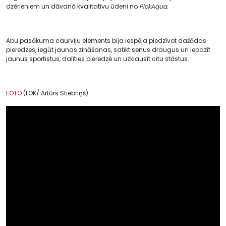
dzērieniem un dāvanā kvalitatīvu ūdeni no
PickAqua.
Abu pasākuma caurviju elements bija iespēja piedzīvot dažādas
pieredzes, iegūt jaunas zināšanas, satikt senus draugus un iepazīt
jaunus sportistus, dalīties pieredzē un uzklausīt citu stāstus.
FOTO
(LOK/ Artūrs Stiebriņš)