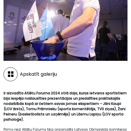
Apskatīt galeriju
Ir aizvadīta Atlētu Foruma 2024 otrā daļa, kuras ietvaros sportistiem
bija iespēja noklausīties prezentācijas un piedalīties praktiskajās
nodarbībās kopā ar četriem savas jomas ekspertiem – Jāni Kaupi
(LOV ārsts), Tomu Prāmnieku (sporta komentētājs, TV3 ziņas), Žani
Peineru (basketbolists un uzņēmējs) un Lāsmu Lapiņu (LOV sporta
psiholoģe).
Pirmo reizi Atlētu Forums tika organizēts Latvijas Olimpiskās komitejas