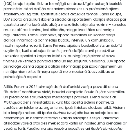
(LOK) biroja telpās. Līdz ar to mājīgā un draudzīgā noskaņā iepriekš
pieminētie lektori dalījās ar saviem pieredzes un profesionālajiem
stāstiem, lai izglītotu sportistus četrās aktuālās tēmās. Jānis Kaupe,
LOV sporta ārsts, kurš ikdienā strādā ar sportistiem, dalījās stāstos par
sportistu profilu, kurā aktualizēja mazo lietu izšķirošo nozīmi – korsetes
muskulatūras treniņu, iesildīšanās, miega kvalitātes un treniņu
regularitātes. Toms Prāmnieks, sporta žurnālists un komentētājs
dalījās informācijā par mediju būtību, interviju un komunikāciju
nozīmi sporta nozarē. Žanis Peiners, bijušais basketbolists un šobrīd
uzņēmējs, kurš darbojas finanšu jomā, dalījās savā pieredzē un
uzskatos sportista karjeras laikā un jauniegūtajā pieredzē savu
finanšu veiksmīgā pārvaldīšanā un ieguldījumu veikšanā. LOV sporta
psiholoģe Lāsma Lapiņa dalījās informācijā par izaicinājumiem un
risinājumiem elites līmeņa sportā no emocionālā, uzvedības un
psiholoģiskā aspekta.
Atlētu Foruma 2024 pirmajā daļā dalībnieki varēja pavadīt dienu
“Buddas” pasākumu vietā, baudot olimpieša Paula Pujāta viesmīlību
un piedaloties sarūpētajās meditācijas praksēs. Diena sākās ar
PickAqua
ūdens meistarklasi, kurā tika izcelta ūdens nozīme, tā
sastāvs un ietekme uz organismu, īpaši fiziskas slodzes laikā. Visiem
bija iespēja nobaudīt īpašo
Buddas bowl
, pēc kuras sekoja kakao
ceremonija un neaizmirstama skaņas terapijas sesija. Patīkamai
atslodzei varēja atbildes meklēt taro kārtīs un noslēgumā cienāties ar
vegāno tarti. Pasākuma bija iespēja iepazīties arī
Rudy’s Kombucha