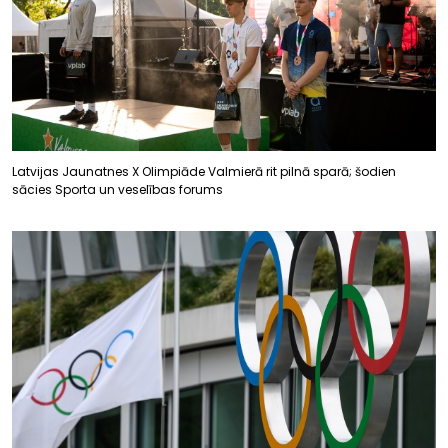
Latvijas Jaunatnes X Olimpiāde Valmierā rit pilnā sparā; šodien
sācies Sporta un veselības forums