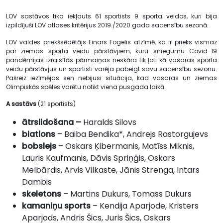
LOV sastāvos tika iekļauts 61 sportists 9 sporta veidos, kuri bija
izpildījuši LOV atlases kritērijus 2019./2020.gada sacensību sezonā.
LOV valdes priekšsēdētājs Einars Fogelis atzīmē, ka ir prieks vismaz
par ziemas sporta veidu pārstāvjiem, kuru sniegumu Covid-19
pandēmijas izraisītās pārmaiņas neskāra tik ļoti kā vasaras sporta
veidu pārstāvjus un sportisti varēja pabeigt savu sacensību sezonu.
Pašreiz iezīmējas sen nebijusi situācija, kad vasaras un ziemas
Olimpiskās spēles varētu notikt viena pusgada laikā.
A sastāvs
(21 sportists)
ātrslidošana –
Haralds Silovs
biatlons
– Baiba Bendika*, Andrejs Rastorgujevs
bobslejs
– Oskars Ķibermanis, Matīss Miknis,
Lauris Kaufmanis, Dāvis Spriņģis, Oskars
Melbārdis, Arvis Vilkaste, Jānis Strenga, Intars
Dambis
skeletons
– Martins Dukurs, Tomass Dukurs
kamaniņu sports
– Kendija Aparjode, Kristers
Aparjods, Andris Šics, Juris Šics, Oskars