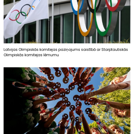
Latvijas Olimpiskās komitejas paziņojums saistībā ar Starptautiskās
Olimpiskās komitejas lēmumu