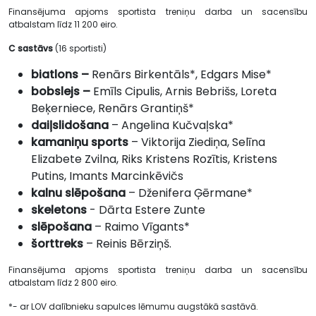
Finansējuma apjoms sportista treniņu darba un sacensību
atbalstam līdz 11 200 eiro.
C sastāvs
(16 sportisti)
biatlons –
Renārs Birkentāls*, Edgars Mise*
bobslejs –
Emīls Cipulis, Arnis Bebrišs, Loreta
Beķerniece, Renārs Grantiņš*
daiļslidošana
– Angelina Kučvaļska*
kamaniņu sports
– Viktorija Ziediņa, Selīna
Elizabete Zvilna, Riks Kristens Rozītis, Kristens
Putins, Imants Marcinkēvičs
kalnu slēpošana
– Dženifera Ģērmane*
skeletons
- Dārta Estere Zunte
slēpošana
– Raimo Vīgants*
šorttreks
– Reinis Bērziņš.
Finansējuma apjoms sportista treniņu darba un sacensību
atbalstam līdz 2 800 eiro.
*- ar LOV dalībnieku sapulces lēmumu augstākā sastāvā.