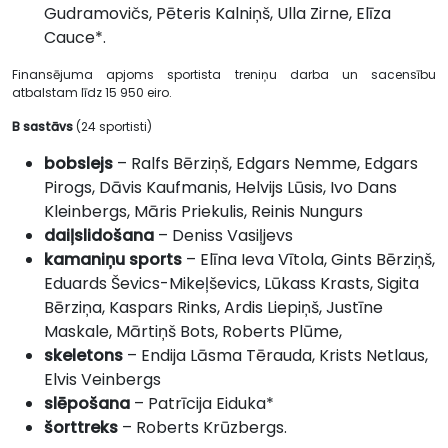
Gudramovičs, Pēteris Kalniņš, Ulla Zirne, Elīza
Cauce*.
Finansējuma apjoms sportista treniņu darba un sacensību
atbalstam līdz 15 950 eiro.
B sastāvs
(24 sportisti)
bobslejs
– Ralfs Bērziņš, Edgars Nemme, Edgars
Pirogs, Dāvis Kaufmanis, Helvijs Lūsis, Ivo Dans
Kleinbergs, Māris Priekulis, Reinis Nungurs
daiļslidošana
– Deniss Vasiļjevs
kamaniņu sports
– Elīna Ieva Vītola, Gints Bērziņš,
Eduards Ševics-Mikeļševics, Lūkass Krasts, Sigita
Bērziņa, Kaspars Rinks, Ardis Liepiņš, Justīne
Maskale, Mārtiņš Bots, Roberts Plūme,
skeletons
– Endija Lāsma Tērauda, Krists Netlaus,
Elvis Veinbergs
slēpošana
– Patrīcija Eiduka*
šorttreks
– Roberts Krūzbergs.