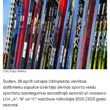
LOK/ Edijs Pālens
Šodien, 28.aprīlī Latvijas Olimpiskās vienības
dalībnieku sapulce izvērtēja ziemas sporta veidu
sportistu sasniegumus aizvadītajā sezonā un nosauca
LOV „A”, “B” un “C” sastāvus nākošajai 2020./2021.gada
sezonai.