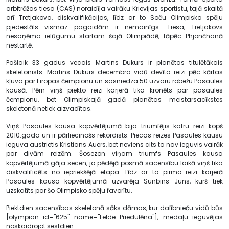
arbitrāžas tiesa (CAS) noraidīja vairāku Krievijas sportistu, tajā skaitā
arī Tretjakova, diskvalifikācijas, līdz ar to Soču Olimpisko spēļu
pjedestāls vismaz pagaidām ir nemainīgs. Tiesa, Tretjakovs
nesaņēma ielūgumu startam šajā Olimpiādē, tāpēc Phjončhanā
nestartē.
Pašlaik 33 gadus vecais Martins Dukurs ir planētas titulētākais
skeletonists. Martins Dukurs decembra vidū devīto reizi pēc kārtas
kļuva par Eiropas čempionu un sasniedza 50 uzvaru robežu Pasaules
kausā. Pērn viņš piekto reizi karjerā tika kronēts par pasaules
čempionu, bet Olimpiskajā gadā planētas meistarsacīkstes
skeletonā netiek aizvadītas.
Viņš Pasaules kausa kopvērtējumā bija triumfējis katru reizi kopš
2010.gada un ir pārliecinošs rekordists. Piecas reizes Pasaules kausu
ieguva austrietis Kristians Auers, bet neviens cits to nav ieguvis vairāk
par divām reizēm. Šosezon viņam triumfs Pasaules kausa
kopvērtējumā gāja secen, jo pēdējā posmā sacensību laikā viņš tika
diskvalificēts no iepriekšējā etapa. Līdz ar to pirmo reizi karjerā
Pasaules kausa kopvērtējumā uzvarēja Sunbins Juns, kurš tiek
uzskatīts par šo Olimpisko spēļu favorītu.
Piektdien sacensības skeletonā sāks dāmas, kur dalībnieču vidū būs
[olympian id="625" name="Lelde Priedulēna"], medaļu ieguvējas
noskaidrojot sestdien.