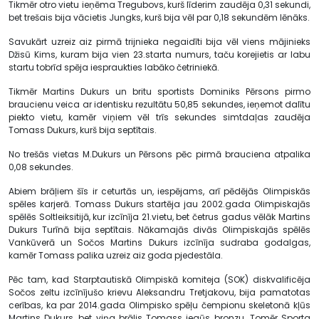
Tikmēr otro vietu ieņēma Tregubovs, kurš līderim zaudēja 0,31 sekundi,
bet trešais bija vācietis Jungks, kurš bija vēl par 0,18 sekundēm lēnāks.
Savukārt uzreiz aiz pirmā trijnieka negaidīti bija vēl viens mājinieks
Džisū Kims, kuram bija vien 23.starta numurs, taču korejietis ar labu
startu tobrīd spēja iespraukties labāko četriniekā.
Tikmēr Martins Dukurs un britu sportists Dominiks Pērsons pirmo
braucienu veica ar identisku rezultātu 50,85 sekundes, ieņemot dalītu
piekto vietu, kamēr viņiem vēl trīs sekundes simtdaļas zaudēja
Tomass Dukurs, kurš bija septītais.
No trešās vietas M.Dukurs un Pērsons pēc pirmā brauciena atpalika
0,08 sekundes.
Abiem brāļiem šīs ir ceturtās un, iespējams, arī pēdējās Olimpiskās
spēles karjerā. Tomass Dukurs startēja jau 2002.gada Olimpiskajās
spēlēs Soltleiksitijā, kur izcīnīja 21.vietu, bet četrus gadus vēlāk Martins
Dukurs Turīnā bija septītais. Nākamajās divās Olimpiskajās spēlēs
Vankūverā un Sočos Martins Dukurs izcīnīja sudraba godalgas,
kamēr Tomass palika uzreiz aiz goda pjedestāla.
Pēc tam, kad Starptautiskā Olimpiskā komiteja (SOK) diskvalificēja
Sočos zeltu izcīnījušo krievu Aleksandru Tretjakovu, bija pamatotas
cerības, ka par 2014.gada Olimpisko spēļu čempionu skeletonā kļūs
Martins Dukurs, bet viņa brālis Tomass iegūs bronzu. Tomēr Sporta