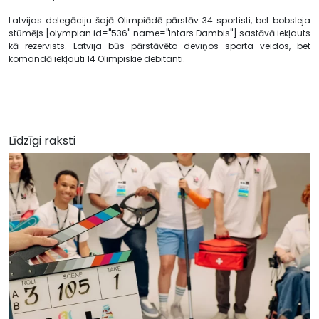
Latvijas delegāciju šajā Olimpiādē pārstāv 34 sportisti, bet bobsleja
stūmējs [olympian id="536" name="Intars Dambis"] sastāvā iekļauts
kā rezervists. Latvija būs pārstāvēta deviņos sporta veidos, bet
komandā iekļauti 14 Olimpiskie debitanti.
Līdzīgi raksti