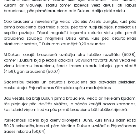
kuram ar viduvēju startu tomēr izdevās veikt divus ļoti labus
braucienus, pēc pirmā brauciena ar M.Dukuru dalīja piekto vietu.
Otro braucienu neveiksmīgi veica vācietis Aksels Jungks, kurš pēc
pirmā brauciena bija trešais, taču pēc tam rupji kļūdījās, noslīdot uz
septīto pozīciju. Tāpat negaidīti ieņemto ceturto vietu pēc pirmā
brauciena zaudēja mājinieks Džisū Kims, kurš pēc ceturtdienas
startiem ir sestais, T.Dukuram zaudējot 0,20 sekundes.
M.Dukurs otrajā braucienā uzrādīja otro labāko rezultātu (50,38),
kamēr T.Dukurs bija piektais ātrākais. Savukārt favorīts Juns veica vēl
vienu teicamu braucienu, šoreiz trases rekordu labojot gan startā
(4,59), gan braucienā (50,07).
Sacensību trešais un ceturtais brauciens tiks aizvadīts piektdien,
noskaidrojot Phjončhanas Olimpisko spēļu medaļniekus.
Jau vēstīts, ka brāļi Dukuri pirmo braucienu veica ar nelielām kļūdām,
tās pieļaujot pēc devītās virāžas, jo nācās koriģēt savas kamanas,
kas tobrīd viņiem liedza pēc pirmā brauciena būt labāko trijniekā.
Pārliecinošs līderis bija dienvidkorejietis Juns, kurš finišu sasniedza
50,28 sekundēs, labojot pērn Martina Dukura uzstādīto Phjončhanas
trases rekordu (50,64).