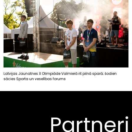
Latvijas Jaunatnes X Olimpiāde Valmierā rit pilnā sparā; šodien
sācies Sporta un veselības forums
Partneri