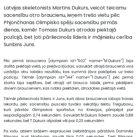
Latvijas skeletonists Martins Dukurs, veicot teicamu
sacensību otro braucienu, ieņem trešo vietu pēc
Phjončhanas Olimpisko spēļu sacensību pirmās
dienas, kamēr Tomass Dukurs atrodas piektajā
pozīcijā, bet ļoti pārliecinošs līderis ir mājinieku cerība
Sunbins Juns.
Pēc pirmā brauciena [olympian id="502" name="M.Dukurs"] bija
dalītā piektajā vietā, jo pieļāva kļūdas, savukārt otrajā braucienā viņš
uzrādīja otru labāko rezultātu, kas summā ļāva pakāpties uz trešo
pozīciju. Tikmēr [olympian id="144" name="T.Dukurs"] pēc pirmā
starta bija septītais, bet otrajā arī brauca labāk, pirms pēdējiem
diviem braucieniem, kas notiks piektdien, atrodoties piektajā vietā.
Tikmēr pārliecinošs līderis ir Juns, kurš abos braucienos laboja trases
rekordu, pēc sacensību pusceļa tuvāko sekotāju Ņikitu Tregubovu,
kurš pārstāv Olimpiskos sportistus no Krievijas, pārspējot par
iespaidīgajām 0,74 sekundēm. Savukārt M.Dukurs līderim zaudē 0,88
sekundes, bet T.Dukurs atpaliek vēl par 0,23 sekundēm.
Pa vidu abiem brāļiem iespraucies Lielbritānijas pārstāvis Dominiks
Pārsons, kurš Martinam zaudē tikai 0,03 sekundes. Tieši Pārsons,