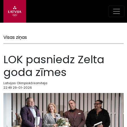
Visas ziņas
LOK pasniedz Zelta
goda zīmes
Latvijas Olimpiskā komiteja
22:49 29-01-2026