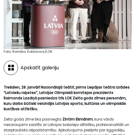
Foto: Romāns Kokšarovs/LOK
Apskatīt galeriju
Trešdien, 28. janvārī Nacionālajā teātrī, pirms Liepājas teātra izrādes
“Latviešu raķetes”, Latvijas Olimpiskā komitejas prezidents
Raimonds Lazdiņš pasniedza trīs LOK Zelta goda zīmes personām,
kuru darbs būtiski veicinājis Latvijas sporta, kultūras un olimpiskās
kustības attīstību.
Zelta goda zīme tika pasniegta
Zintim Ekmānim
, kura vārds
nesaraujami saistīts ar Latvijas bobsleja attīstību, profesionalitāti un
starptautisko atpazīstamību. Apbalvojums piešķirts par ilggadēju,