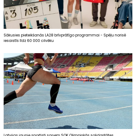
Sākusies pieteikšanās LA28 brīvprātīgo programmai - Spēļu norisē
iesaistīs līdz 60 000 cilvēku
Latvijas jaunie sportisti saņem SOK Olimpiskās solidaritātes