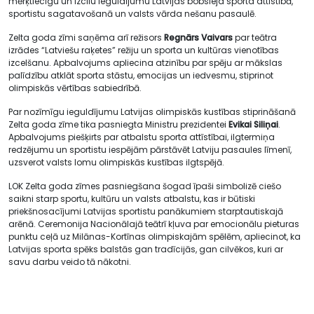
mērķtiecīgu un izcilu ieguldījumu Latvijas bobsleja sporta attīstībā,
sportistu sagatavošanā un valsts vārda nešanu pasaulē.
Zelta goda zīmi saņēma arī režisors
Regnārs Vaivars
par teātra
izrādes “Latviešu raķetes” režiju un sporta un kultūras vienotības
izcelšanu. Apbalvojums apliecina atzinību par spēju ar mākslas
palīdzību atklāt sporta stāstu, emocijas un iedvesmu, stiprinot
olimpiskās vērtības sabiedrībā.
Par nozīmīgu ieguldījumu Latvijas olimpiskās kustības stiprināšanā
Zelta goda zīme tika pasniegta Ministru prezidentei
Evikai Siliņai
.
Apbalvojums piešķirts par atbalstu sporta attīstībai, ilgtermiņa
redzējumu un sportistu iespējām pārstāvēt Latviju pasaules līmenī,
uzsverot valsts lomu olimpiskās kustības ilgtspējā.
LOK Zelta goda zīmes pasniegšana šogad īpaši simbolizē ciešo
saikni starp sportu, kultūru un valsts atbalstu, kas ir būtiski
priekšnosacījumi Latvijas sportistu panākumiem starptautiskajā
arēnā. Ceremonija Nacionālajā teātrī kļuva par emocionālu pieturas
punktu ceļā uz Milānas-Kortīnas olimpiskajām spēlēm, apliecinot, ka
Latvijas sporta spēks balstās gan tradīcijās, gan cilvēkos, kuri ar
savu darbu veido tā nākotni.