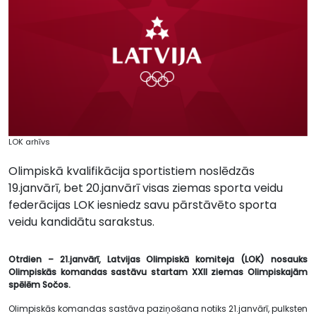
LOK arhīvs
Olimpiskā kvalifikācija sportistiem noslēdzās
19.janvārī, bet 20.janvārī visas ziemas sporta veidu
federācijas LOK iesniedz savu pārstāvēto sporta
veidu kandidātu sarakstus.
Otrdien – 21.janvārī, Latvijas Olimpiskā komiteja (LOK) nosauks
Olimpiskās komandas sastāvu startam XXII ziemas Olimpiskajām
spēlēm Sočos.
Olimpiskās komandas sastāva paziņošana notiks 21.janvārī, pulksten