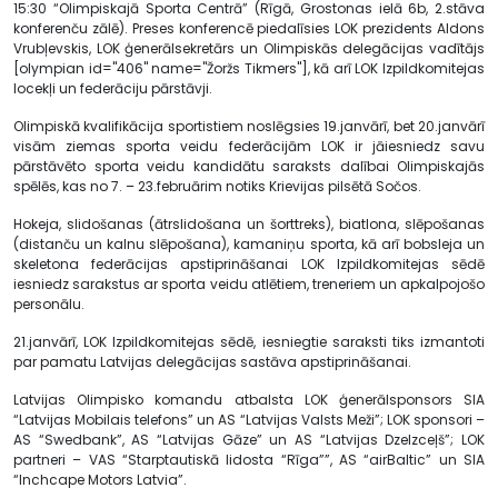
15:30 “Olimpiskajā Sporta Centrā” (Rīgā, Grostonas ielā 6b, 2.stāva
konferenču zālē). Preses konferencē piedalīsies LOK prezidents Aldons
Vrubļevskis, LOK ģenerālsekretārs un Olimpiskās delegācijas vadītājs
[olympian id="406" name="Žoržs Tikmers"], kā arī LOK Izpildkomitejas
locekļi un federāciju pārstāvji.
Olimpiskā kvalifikācija sportistiem noslēgsies 19.janvārī, bet 20.janvārī
visām ziemas sporta veidu federācijām LOK ir jāiesniedz savu
pārstāvēto sporta veidu kandidātu saraksts dalībai Olimpiskajās
spēlēs, kas no 7. – 23.februārim notiks Krievijas pilsētā Sočos.
Hokeja, slidošanas (ātrslidošana un šorttreks), biatlona, slēpošanas
(distanču un kalnu slēpošana), kamaniņu sporta, kā arī bobsleja un
skeletona federācijas apstiprināšanai LOK Izpildkomitejas sēdē
iesniedz sarakstus ar sporta veidu atlētiem, treneriem un apkalpojošo
personālu.
21.janvārī, LOK Izpildkomitejas sēdē, iesniegtie saraksti tiks izmantoti
par pamatu Latvijas delegācijas sastāva apstiprināšanai.
Latvijas Olimpisko komandu atbalsta LOK ģenerālsponsors SIA
“Latvijas Mobilais telefons” un AS “Latvijas Valsts Meži”; LOK sponsori –
AS “Swedbank”, AS “Latvijas Gāze” un AS “Latvijas Dzelzceļš”; LOK
partneri – VAS “Starptautiskā lidosta “Rīga””, AS “airBaltic” un SIA
“Inchcape Motors Latvia”.