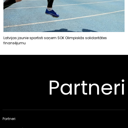
Latvijas jaunie sportisti saņem SOK Olimpiskās solidaritātes
finansējumu
Partneri
Partneri