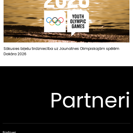
Sākusies biļešu tirdzniecība uz Jaunatnes Olimpiskajām spēlēm
Dakāra 2026
Partneri
Partneri