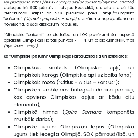
lejuplādējama https://www.olympic.org/documents/olympic-charter)
,
darbojas kā SOK pārstāvis Latvijas Republikā, un, cita starpā, tās
pienākumos ietilpst arī SOK piederošo preču zīmju/“Olimpisko
īpašumu”
(Olympic properties – angl.)
aizskārumu nepieļaušana un
novēršana, ja šādi aizskārumi radušies.
“Olimpiskie īpašumi”, to piederība un LOK pienākumi šai aspektā
aprakstīti Olimpiskās Hartas punktos 7. – 14. un to blakusnoteikumos
(bye-laws – angl.)
.
Kā “Olimpiskie īpašumi” Olimpiskajā Hartā uzskaitīti un izskaidroti:
Olimpiskais simbols (Olimpiskie apļi) un
Olimpiskais karogs (Olimpiskie apļi uz balta fona);
Olimpiskais moto (“Citius – Altius – Fortius”);
Olimpiskās emblēmas (integrēti dizaina paraugi,
kas apvieno Olimpiskos apļus ar kādu citu
elementu);
Olimpiskā himna (
Spiro Samara
komponēts
muzikāls darbs);
Olimpiskā uguns, Olimpiskās lāpas (Olimpiskā
uguns tiek iedegta Olimpijā, SOK pārraudzībā, un