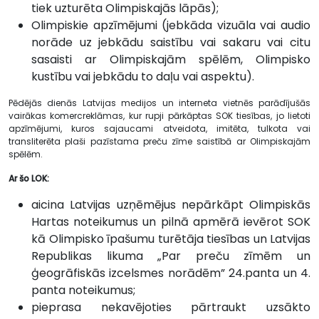
tiek uzturēta Olimpiskajās lāpās);
Olimpiskie apzīmējumi (jebkāda vizuāla vai audio
norāde uz jebkādu saistību vai sakaru vai citu
sasaisti ar Olimpiskajām spēlēm, Olimpisko
kustību vai jebkādu to daļu vai aspektu).
Pēdējās dienās Latvijas medijos un interneta vietnēs parādījušās
vairākas komercreklāmas, kur rupji pārkāptas SOK tiesības, jo lietoti
apzīmējumi, kuros sajaucami atveidota, imitēta, tulkota vai
transliterēta plaši pazīstama preču zīme saistībā ar Olimpiskajām
spēlēm.
Ar šo LOK:
aicina Latvijas uzņēmējus nepārkāpt Olimpiskās
Hartas noteikumus un pilnā apmērā ievērot SOK
kā Olimpisko īpašumu turētāja tiesības un Latvijas
Republikas likuma „Par preču zīmēm un
ģeogrāfiskās izcelsmes norādēm” 24.panta un 4.
panta noteikumus;
pieprasa nekavējoties pārtraukt uzsākto