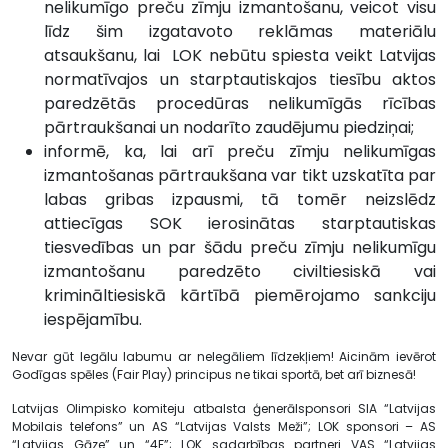
nelikumīgo preču zīmju izmantošanu, veicot visu
līdz šim izgatavoto reklāmas materiālu
atsaukšanu, lai LOK nebūtu spiesta veikt Latvijas
normatīvajos un starptautiskajos tiesību aktos
paredzētās procedūras nelikumīgās rīcības
pārtraukšanai un nodarīto zaudējumu piedziņai;
informē, ka, lai arī preču zīmju nelikumīgas
izmantošanas pārtraukšana var tikt uzskatīta par
labas gribas izpausmi, tā tomēr neizslēdz
attiecīgas SOK ierosinātas starptautiskas
tiesvedības un par šādu preču zīmju nelikumīgu
izmantošanu paredzēto civiltiesiskā vai
krimināltiesiskā kārtībā piemērojamo sankciju
iespējamību.
Nevar gūt legālu labumu ar nelegāliem līdzekļiem! Aicinām ievērot
Godīgas spēles (Fair Play) principus ne tikai sportā, bet arī biznesā!
Latvijas Olimpisko komiteju atbalsta ģenerālsponsori SIA “Latvijas
Mobilais telefons” un AS “Latvijas Valsts Meži”; LOK sponsori – AS
“Latvijas Gāze” un “4F”; LOK sadarbības partneri VAS “Latvijas