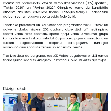
Prioritāti tiks nodrošināts Latvijas Olimpiskās vienības (LOV) sportistu,
“Tokija 2020” un “Pekina 2022” Olimpisko komandu kandidātu
atbalsts, atbilstoši kritērijiem, finanšu līdzekļus treniņu – sacensību
darbam saņemot sava sporta veida federācijā.
Tāpat tika prezentēta arī LOV “Attīstības programma 2020 – 2024” un
galvenie darba virzieni 2021.gadam, akcentējot arī neolimpisko
sporta veidu elites sportistu, sporta spēļu veidu U vecuma grupu
komandu medicīnisko un rehabilitācijas pakalpojumu sniegšanu un
fiziskās sagatavotības ekspertu pakalpojumu funkcijas
nodrošināšanu sportistu treniņu un sacensību vietās.
Tika izveidota darba grupa, kas LOK Valdei sagatavos priekšlikumus
finansējuma sadales kritērijiem un kārtībai Covid-19 krīzes apstākļos.
Līdzīgi raksti