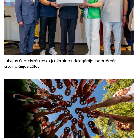
Latvijas Olimpiskā komiteja Ukrainas delegācijai nodrošinās
pretmalārijas zāles