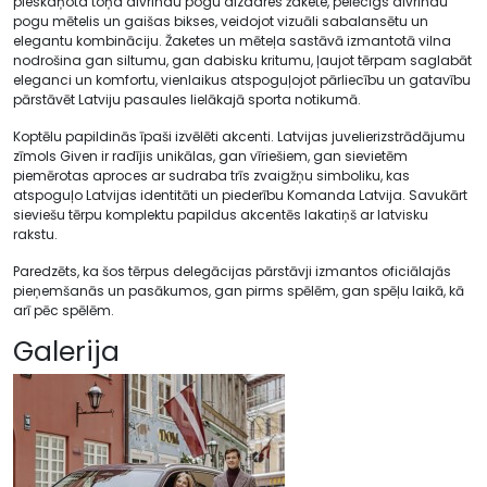
pieskaņota toņa divrindu pogu aizdares žakete, pelēcīgs divrindu
pogu mētelis un gaišas bikses, veidojot vizuāli sabalansētu un
elegantu kombināciju. Žaketes un mēteļa sastāvā izmantotā vilna
nodrošina gan siltumu, gan dabisku kritumu, ļaujot tērpam saglabāt
eleganci un komfortu, vienlaikus atspoguļojot pārliecību un gatavību
pārstāvēt Latviju pasaules lielākajā sporta notikumā.
Koptēlu papildinās īpaši izvēlēti akcenti. Latvijas juvelierizstrādājumu
zīmols Given ir radījis unikālas, gan vīriešiem, gan sievietēm
piemērotas aproces ar sudraba trīs zvaigžņu simboliku, kas
atspoguļo Latvijas identitāti un piederību Komanda Latvija. Savukārt
sieviešu tērpu komplektu papildus akcentēs lakatiņš ar latvisku
rakstu.
Paredzēts, ka šos tērpus delegācijas pārstāvji izmantos oficiālajās
pieņemšanās un pasākumos, gan pirms spēlēm, gan spēļu laikā, kā
arī pēc spēlēm.
Galerija