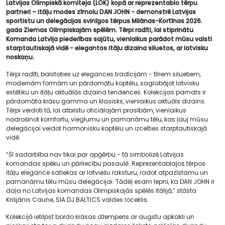
Latvijas Olimpiskā komiteja (LOK) kopā ar reprezentablo tērpu
partneri – itāļu modes zīmolu DAN JOHN - demonstrē Latvijas
sportistu un delegācijas svinīgos tērpus Milānas-Kortīnas 2026.
gada Ziemas Olimpiskajām spēlēm. Tērpi radīti, lai stiprinātu
Komanda Latvija piederības sajūtu, vienlaikus parādot mūsu valsti
starptautiskajā vidē - elegantos itāļu dizaina siluetos, ar latvisku
noskaņu.
Tērpi radīti, balstoties uz elegances tradīcijām - tīriem siluetiem,
modernām formām un pārdomātu koptēlu, saglabājot latvisku
estētiku un itāļu aktuālās dizaina tendences. Kolekcijas pamats ir
pārdomāta krāsu gamma un klasisks, vienlaikus aktuāls dizains.
Tērpi veidoti tā, lai atbilstu oficiālajām prasībām, vienlaikus
nodrošinot komfortu, vieglumu un pamanāmu tēlu, kas ļauj mūsu
delegācijai veidot harmonisku koptēlu un izcelties starptautiskajā
vidē.
“Šī sadarbība nav tikai par apģērbu - tā simbolizē Latvijas
komandas spēku un pārliecību pasaulē. Reprezentablajos tērpos
itāļu elegance satiekas ar latviešu raksturu, radot atpazīstamu un
pamanāmu tēlu mūsu delegācijai. Tādēļ esam lepni, ka DAN JOHN ir
daļa no Latvijas komandas Olimpiskajās spēlēs Itālijā,” stāsta
Krišjānis Caune, SIA DJ BALTICS valdes loceklis.
Kolekcijā ietilpst bordo krāsas džemperis ar augstu apkakli un