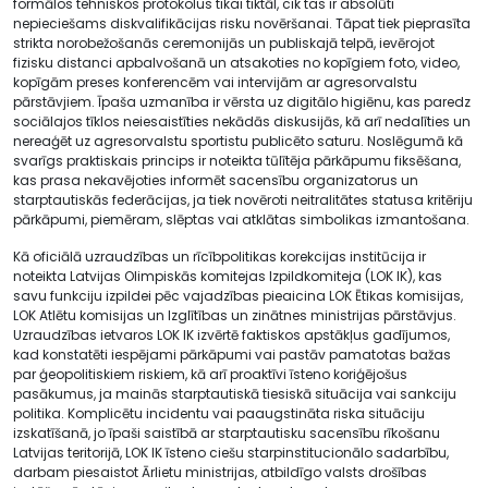
formālos tehniskos protokolus tikai tiktāl, cik tas ir absolūti
nepieciešams diskvalifikācijas risku novēršanai. Tāpat tiek pieprasīta
strikta norobežošanās ceremonijās un publiskajā telpā, ievērojot
fizisku distanci apbalvošanā un atsakoties no kopīgiem foto, video,
kopīgām preses konferencēm vai intervijām ar agresorvalstu
pārstāvjiem. Īpaša uzmanība ir vērsta uz digitālo higiēnu, kas paredz
sociālajos tīklos neiesaistīties nekādās diskusijās, kā arī nedalīties un
nereaģēt uz agresorvalstu sportistu publicēto saturu. Noslēgumā kā
svarīgs praktiskais princips ir noteikta tūlītēja pārkāpumu fiksēšana,
kas prasa nekavējoties informēt sacensību organizatorus un
starptautiskās federācijas, ja tiek novēroti neitralitātes statusa kritēriju
pārkāpumi, piemēram, slēptas vai atklātas simbolikas izmantošana.
Kā oficiālā uzraudzības un rīcībpolitikas korekcijas institūcija ir
noteikta Latvijas Olimpiskās komitejas Izpildkomiteja (LOK IK), kas
savu funkciju izpildei pēc vajadzības pieaicina LOK Ētikas komisijas,
LOK Atlētu komisijas un Izglītības un zinātnes ministrijas pārstāvjus.
Uzraudzības ietvaros LOK IK izvērtē faktiskos apstākļus gadījumos,
kad konstatēti iespējami pārkāpumi vai pastāv pamatotas bažas
par ģeopolitiskiem riskiem, kā arī proaktīvi īsteno koriģējošus
pasākumus, ja mainās starptautiskā tiesiskā situācija vai sankciju
politika. Komplicētu incidentu vai paaugstināta riska situāciju
izskatīšanā, jo īpaši saistībā ar starptautisku sacensību rīkošanu
Latvijas teritorijā, LOK IK īsteno ciešu starpinstitucionālo sadarbību,
darbam piesaistot Ārlietu ministrijas, atbildīgo valsts drošības