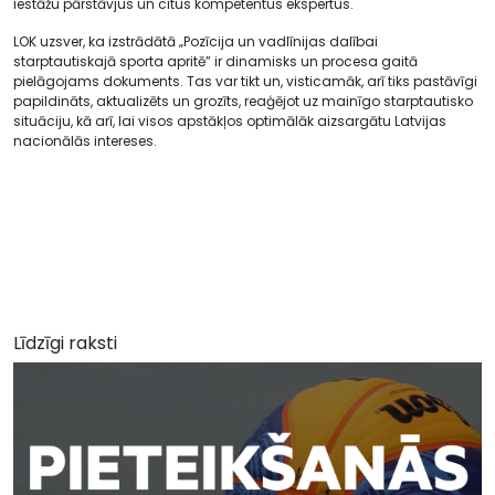
iestāžu pārstāvjus un citus kompetentus ekspertus.
LOK uzsver, ka izstrādātā „Pozīcija un vadlīnijas dalībai
starptautiskajā sporta apritē” ir dinamisks un procesa gaitā
pielāgojams dokuments. Tas var tikt un, visticamāk, arī tiks pastāvīgi
papildināts, aktualizēts un grozīts, reaģējot uz mainīgo starptautisko
situāciju, kā arī, lai visos apstākļos optimālāk aizsargātu Latvijas
nacionālās intereses.
Līdzīgi raksti