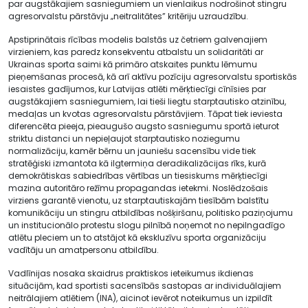
par augstākajiem sasniegumiem un vienlaikus nodrošinot stingru
agresorvalstu pārstāvju „neitralitātes” kritēriju uzraudzību.
Apstiprinātais rīcības modelis balstās uz četriem galvenajiem
virzieniem, kas paredz konsekventu atbalstu un solidaritāti ar
Ukrainas sporta saimi kā primāro atskaites punktu lēmumu
pieņemšanas procesā, kā arī aktīvu pozīciju agresorvalstu sportiskās
iesaistes gadījumos, kur Latvijas atlēti mērķtiecīgi cīnīsies par
augstākajiem sasniegumiem, lai tieši liegtu starptautisko atzinību,
medaļas un kvotas agresorvalstu pārstāvjiem. Tāpat tiek ieviesta
diferencēta pieeja, pieaugušo augsto sasniegumu sportā ieturot
striktu distanci un nepieļaujot starptautisko noziegumu
normalizāciju, kamēr bērnu un jauniešu sacensību vide tiek
stratēģiski izmantota kā ilgtermiņa deradikalizācijas rīks, kurā
demokrātiskas sabiedrības vērtības un tiesiskums mērķtiecīgi
mazina autoritāro režīmu propagandas ietekmi. Noslēdzošais
virziens garantē vienotu, uz starptautiskajām tiesībām balstītu
komunikāciju un stingru atbildības nošķiršanu, politisko paziņojumu
un institucionālo protestu slogu pilnībā noņemot no nepilngadīgo
atlētu pleciem un to atstājot kā ekskluzīvu sporta organizāciju
vadītāju un amatpersonu atbildību.
Vadlīnijas nosaka skaidrus praktiskos ieteikumus ikdienas
situācijām, kad sportisti sacensībās sastopas ar individuālajiem
neitrālajiem atlētiem (INA), aicinot ievērot noteikumus un izpildīt