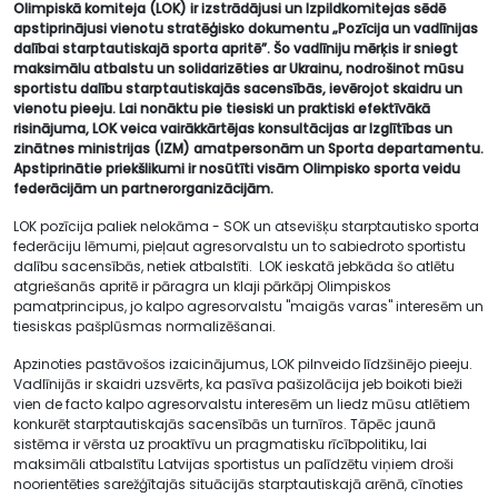
Olimpiskā komiteja (LOK) ir izstrādājusi un Izpildkomitejas sēdē
apstiprinājusi vienotu stratēģisko dokumentu „Pozīcija un vadlīnijas
dalībai starptautiskajā sporta apritē”. Šo vadlīniju mērķis ir sniegt
maksimālu atbalstu un solidarizēties ar Ukrainu, nodrošinot mūsu
sportistu dalību starptautiskajās sacensībās, ievērojot skaidru un
vienotu pieeju. Lai nonāktu pie tiesiski un praktiski efektīvākā
risinājuma, LOK veica vairākkārtējas konsultācijas ar Izglītības un
zinātnes ministrijas (IZM) amatpersonām un Sporta departamentu.
Apstiprinātie priekšlikumi ir nosūtīti visām Olimpisko sporta veidu
federācijām un partnerorganizācijām.
LOK pozīcija paliek nelokāma - SOK un atsevišķu starptautisko sporta
federāciju lēmumi, pieļaut agresorvalstu un to sabiedroto sportistu
dalību sacensībās, netiek atbalstīti. LOK ieskatā jebkāda šo atlētu
atgriešanās apritē ir pāragra un klaji pārkāpj Olimpiskos
pamatprincipus, jo kalpo agresorvalstu "maigās varas" interesēm un
tiesiskas pašplūsmas normalizēšanai.
Apzinoties pastāvošos izaicinājumus, LOK pilnveido līdzšinējo pieeju.
Vadlīnijās ir skaidri uzsvērts, ka pasīva pašizolācija jeb boikoti bieži
vien de facto kalpo agresorvalstu interesēm un liedz mūsu atlētiem
konkurēt starptautiskajās sacensībās un turnīros. Tāpēc jaunā
sistēma ir vērsta uz proaktīvu un pragmatisku rīcībpolitiku, lai
maksimāli atbalstītu Latvijas sportistus un palīdzētu viņiem droši
noorientēties sarežģītajās situācijās starptautiskajā arēnā, cīnoties