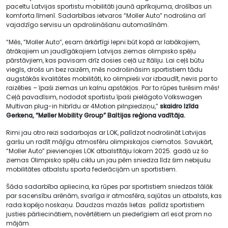
paceltu Latvijas sportistu mobilitāti jaunā aprīkojuma, drošības un
komforta līmenī. Sadarbības ietvaros “Moller Auto” nodrošina arī
vajadzīgo servisu un apdrošināšanu automašīnām.
“Mēs, “Moller Auto”, esam ārkārtīgi lepni būt kopā ar labākajiem,
ātrākajiem un jaudīgākajiem Latvijas ziemas olimpisko spēļu
pārstāvjiem, kas pavisam drīz dosies ceļā uz Itāliju. Lai ceļš būtu
viegls, drošs un bez raizēm, mēs nodrošināsim sportistiem tādu
augstākās kvalitātes mobilitāti, ko olimpieši var izbaudīt, nevis par to
raizēties – īpaši ziemas un kalnu apstākļos. Par to rūpes turēsim mēs!
Ceļā pavadīsim, nododot sportistu īpaši pielāgoto Volkswagen
Multivan plug-in hibrīdu ar 4Motion pilnpiedziņu,”
skaidro Izīda
Gerkena, “Møller Mobility Group” Baltijas reģiona vadītāja.
Rimi jau otro reizi sadarbojas ar LOK, palīdzot nodrošināt Latvijas
garšu un radīt mājīgu atmosfēru olimpiskajos ciematos. Savukārt,
“Moller Auto” pievienojies LOK atbalstītāju lokam 2025. gadā uz šo
ziemas Olimpisko spēļu ciklu un jau pērn sniedza līdz šim nebijušu
mobilitātes atbalstu sporta federācijām un sportistiem.
Šāda sadarbība apliecina, ka rūpes par sportistiem sniedzas tālāk
par sacensību arēnām, svarīga ir atmosfēra, sajūtas un atbalsts, kas
rada kopējo noskaņu. Daudzas mazās lietas palīdz sportistiem
justies pārliecinātiem, novērtētiem un piederīgiem arī esot prom no
mājām.