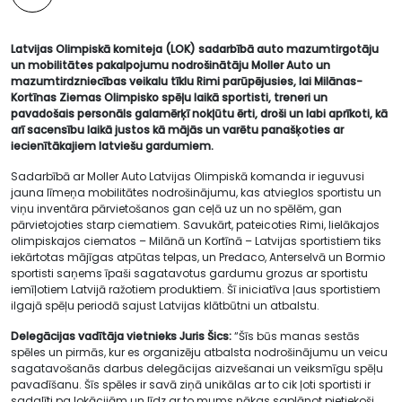
Latvijas Olimpiskā komiteja (LOK) sadarbībā auto mazumtirgotāju
un mobilitātes pakalpojumu nodrošinātāju Moller Auto un
mazumtirdzniecības veikalu tīklu Rimi parūpējusies, lai Milānas-
Kortīnas Ziemas Olimpisko spēļu laikā sportisti, treneri un
pavadošais personāls galamērķī nokļūtu ērti, droši un labi aprīkoti, kā
arī sacensību laikā justos kā mājās un varētu panašķoties ar
iecienītākajiem latviešu gardumiem.
Sadarbībā ar Moller Auto Latvijas Olimpiskā komanda ir ieguvusi
jauna līmeņa mobilitātes nodrošinājumu, kas atvieglos sportistu un
viņu inventāra pārvietošanos gan ceļā uz un no spēlēm, gan
pārvietojoties starp ciematiem. Savukārt, pateicoties Rimi, lielākajos
olimpiskajos ciematos – Milānā un Kortīnā – Latvijas sportistiem tiks
iekārtotas mājīgas atpūtas telpas, un Predaco, Anterselvā un Bormio
sportisti saņems īpaši sagatavotus gardumu grozus ar sportistu
iemīļotiem Latvijā ražotiem produktiem. Šī iniciatīva ļaus sportistiem
ilgajā spēļu periodā sajust Latvijas klātbūtni un atbalstu.
Delegācijas vadītāja vietnieks Juris Šics:
“Šīs būs manas sestās
spēles un pirmās, kur es organizēju atbalsta nodrošinājumu un veicu
sagatavošanās darbus delegācijas aizvešanai un veiksmīgu spēļu
pavadīšanu. Šīs spēles ir savā ziņā unikālas ar to cik ļoti sportisti ir
sadalīti pa lokācijām un līdz ar to mums nākas saplānot pietiekoši