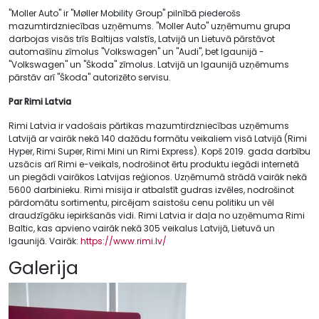
"Moller Auto" ir "Møller Mobility Group" pilnībā piederošs
mazumtirdzniecības uzņēmums. "Moller Auto" uzņēmumu grupa
darbojas visās trīs Baltijas valstīs, Latvijā un Lietuvā pārstāvot
automašīnu zīmolus "Volkswagen" un "Audi", bet Igaunijā -
"Volkswagen" un "Škoda" zīmolus. Latvijā un Igaunijā uzņēmums
pārstāv arī "Škoda" autorizēto servisu.
Par Rimi Latvia
Rimi Latvia ir vadošais pārtikas mazumtirdzniecības uzņēmums
Latvijā ar vairāk nekā 140 dažādu formātu veikaliem visā Latvijā (Rimi
Hyper, Rimi Super, Rimi Mini un Rimi Express). Kopš 2019. gada darbību
uzsācis arī Rimi e-veikals, nodrošinot ērtu produktu iegādi internetā
un piegādi vairākos Latvijas reģionos. Uzņēmumā strādā vairāk nekā
5600 darbinieku. Rimi misija ir atbalstīt gudras izvēles, nodrošinot
pārdomātu sortimentu, pircējam saistošu cenu politiku un vēl
draudzīgāku iepirkšanās vidi. Rimi Latvia ir daļa no uzņēmuma Rimi
Baltic, kas apvieno vairāk nekā 305 veikalus Latvijā, Lietuvā un
Igaunijā. Vairāk:
https://www.rimi.lv/
Galerija