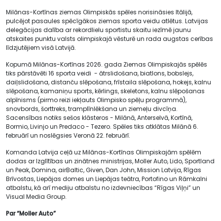
Milānas-Kortīnas ziemas Olimpiskās spēles norisināsies Itālijā,
pulcējot pasaules spēcīgākos ziemas sporta veidu atlētus. Latvijas
delegācijas dalība ar rekordlielu sportistu skaitu iezīmē jaunu
atskaites punktu valsts olimpiskajā vēsturē un rada augstas cerības
līdzjutējiem visā Latvijā.
Kopumā Milānas-Kortīnas 2026. gada Ziemas Olimpiskajās spēlēs
tiks pārstāvēti 16 sporta veidi - ātrslidošana, biatlons, bobslejs,
daiļslidošana, distanču slēpošana, frīstaila slēpošana, hokejs, kalnu
slēpošana, kamaniņu sports, kērlings, skeletons, kalnu slēpošanas
alpīnisms (pirmo reizi iekļauts Olimpisko spēļu programmā),
snovbords, šorttreks, tramplīnlēkšana un ziemeļu divcīņa.
Sacensības notiks sešos klāsteros - Milānā, Anterselvā, Kortīnā,
Bormio, Livinjo un Predaco - Tezero. Spēles tiks atklātas Milānā 6.
februārī un noslēgsies Veronā 22. februārī.
Komanda Latvija ceļā uz Milānas-Kortīnas Olimpiskajām spēlēm
dodas ar Izglītības un zinātnes ministrijas, Moller Auto, Lido, Sportland
un Peak, Domina, airBaltic, Given, Dan John, Mission Latvija, Rīgas
Brīvostas, Liepājas domes un Liepājas teātra, Portofino un Rāmkalni
atbalstu, kā arī mediju atbalstu no izdevniecības “Rīgas Viļņi” un
Visual Media Group.
Par “Moller Auto”