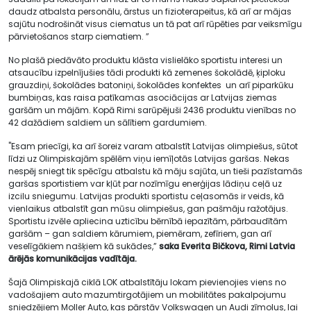
daudz atbalsta personālu, ārstus un fizioterapeitus, kā arī ar mājas
sajūtu nodrošināt visus ciematus un tā pat arī rūpēties par veiksmīgu
pārvietošanos starp ciematiem. ”
No plašā piedāvāto produktu klāsta vislielāko sportistu interesi un
atsaucību izpelnījušies tādi produkti kā zemenes šokolādē, ķiploku
grauzdiņi, šokolādes batoniņi, šokolādes konfektes un arī piparkūku
bumbiņas, kas raisa patīkamas asociācijas ar Latvijas ziemas
garšām un mājām. Kopā Rimi sarūpējuši 2436 produktu vienības no
42 dažādiem saldiem un sālītiem gardumiem.
"Esam priecīgi, ka arī šoreiz varam atbalstīt Latvijas olimpiešus, sūtot
līdzi uz Olimpiskajām spēlēm viņu iemīļotās Latvijas garšas. Nekas
nespēj sniegt tik spēcīgu atbalstu kā māju sajūta, un tieši pazīstamās
garšas sportistiem var kļūt par nozīmīgu enerģijas lādiņu ceļā uz
izcilu sniegumu. Latvijas produkti sportistu ceļasomās ir veids, kā
vienlaikus atbalstīt gan mūsu olimpiešus, gan pašmāju ražotājus.
Sportistu izvēle apliecina uzticību bērnībā iepazītām, pārbaudītām
garšām – gan saldiem kārumiem, piemēram, zefīriem, gan arī
veselīgākiem našķiem kā sukādes,”
saka Everita Bičkova, Rimi Latvia
ārējās komunikācijas vadītāja.
Šajā Olimpiskajā ciklā LOK atbalstītāju lokam pievienojies viens no
vadošajiem auto mazumtirgotājiem un mobilitātes pakalpojumu
sniedzējiem Moller Auto, kas pārstāv Volkswagen un Audi zīmolus, lai