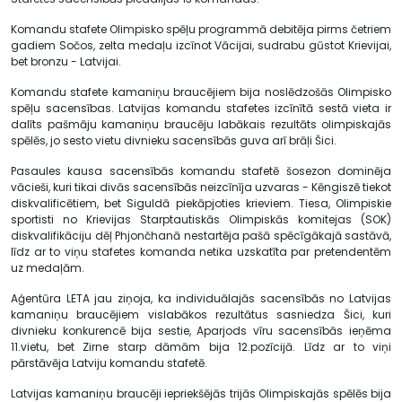
Komandu stafete Olimpisko spēļu programmā debitēja pirms četriem
gadiem Sočos, zelta medaļu izcīnot Vācijai, sudrabu gūstot Krievijai,
bet bronzu - Latvijai.
Komandu stafete kamaniņu braucējiem bija noslēdzošās Olimpisko
spēļu sacensības. Latvijas komandu stafetes izcīnītā sestā vieta ir
dalīts pašmāju kamaniņu braucēju labākais rezultāts olimpiskajās
spēlēs, jo sesto vietu divnieku sacensībās guva arī brāļi Šici.
Pasaules kausa sacensībās komandu stafetē šosezon dominēja
vācieši, kuri tikai divās sacensībās neizcīnīja uzvaras - Kēngiszē tiekot
diskvalificētiem, bet Siguldā piekāpjoties krieviem. Tiesa, Olimpiskie
sportisti no Krievijas Starptautiskās Olimpiskās komitejas (SOK)
diskvalifikāciju dēļ Phjončhanā nestartēja pašā spēcīgākajā sastāvā,
līdz ar to viņu stafetes komanda netika uzskatīta par pretendentēm
uz medaļām.
Aģentūra LETA jau ziņoja, ka individuālajās sacensībās no Latvijas
kamaniņu braucējiem vislabākos rezultātus sasniedza Šici, kuri
divnieku konkurencē bija sestie, Aparjods vīru sacensībās ieņēma
11.vietu, bet Zirne starp dāmām bija 12.pozīcijā. Līdz ar to viņi
pārstāvēja Latviju komandu stafetē.
Latvijas kamaniņu braucēji iepriekšējās trijās Olimpiskajās spēlēs bija