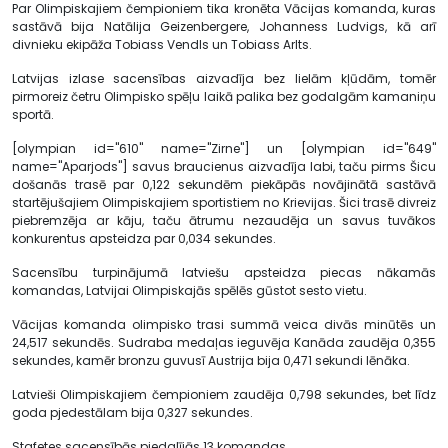
Par Olimpiskajiem čempioniem tika kronēta Vācijas komanda, kuras
sastāvā bija Natālija Geizenbergere, Johanness Ludvigs, kā arī
divnieku ekipāža Tobiass Vendls un Tobiass Arlts.
Latvijas izlase sacensības aizvadīja bez lielām kļūdām, tomēr
pirmoreiz četru Olimpisko spēļu laikā palika bez godalgām kamaniņu
sportā.
[olympian id="610" name="Zirne"] un [olympian id="649"
name="Aparjods"] savus braucienus aizvadīja labi, taču pirms Šicu
došanās trasē par 0,122 sekundēm piekāpās novājinātā sastāvā
startējušajiem Olimpiskajiem sportistiem no Krievijas. Šici trasē divreiz
piebremzēja ar kāju, taču ātrumu nezaudēja un savus tuvākos
konkurentus apsteidza par 0,034 sekundes.
Sacensību turpinājumā latviešu apsteidza piecas nākamās
komandas, Latvijai Olimpiskajās spēlēs gūstot sesto vietu.
Vācijas komanda olimpisko trasi summā veica divās minūtēs un
24,517 sekundēs. Sudraba medaļas ieguvēja Kanāda zaudēja 0,355
sekundes, kamēr bronzu guvusī Austrija bija 0,471 sekundi lēnāka.
Latvieši Olimpiskajiem čempioniem zaudēja 0,798 sekundes, bet līdz
goda pjedestālam bija 0,327 sekundes.
Stafetes sacensībās piedalījās 13 komandas.