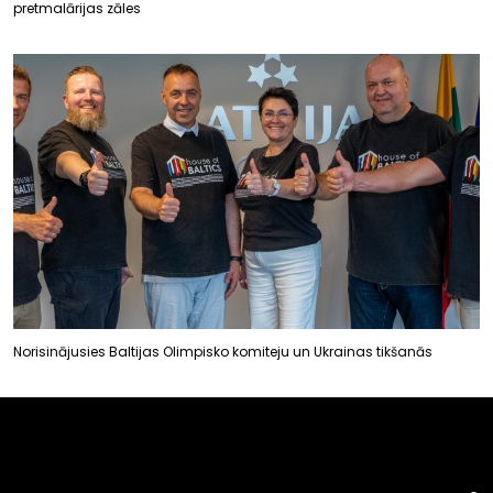
pretmalārijas zāles
Norisinājusies Baltijas Olimpisko komiteju un Ukrainas tikšanās