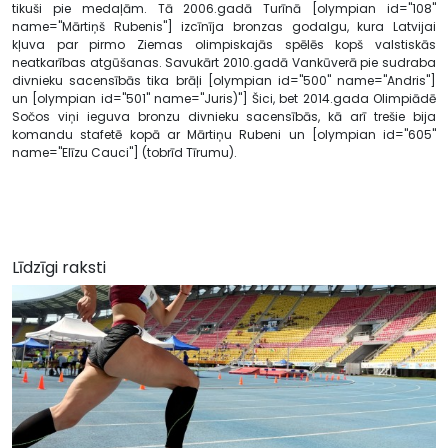
tikuši pie medaļām. Tā 2006.gadā Turīnā [olympian id="108"
name="Mārtiņš Rubenis"] izcīnīja bronzas godalgu, kura Latvijai
kļuva par pirmo Ziemas olimpiskajās spēlēs kopš valstiskās
neatkarības atgūšanas. Savukārt 2010.gadā Vankūverā pie sudraba
divnieku sacensībās tika brāļi [olympian id="500" name="Andris"]
un [olympian id="501" name="Juris)"] Šici, bet 2014.gada Olimpiādē
Sočos viņi ieguva bronzu divnieku sacensībās, kā arī trešie bija
komandu stafetē kopā ar Mārtiņu Rubeni un [olympian id="605"
name="Elīzu Cauci"] (tobrīd Tīrumu).
Līdzīgi raksti