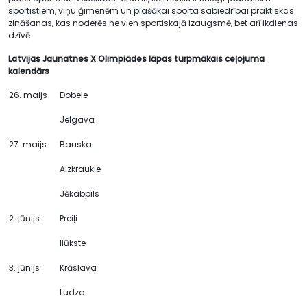
sportistiem, viņu ģimenēm un plašākai sporta sabiedrībai praktiskas
zināšanas, kas noderēs ne vien sportiskajā izaugsmē, bet arī ikdienas
dzīvē.
Latvijas Jaunatnes X Olimpiādes lāpas turpmākais ceļojuma
kalendārs
26. maijs
Dobele
Jelgava
27. maijs
Bauska
Aizkraukle
Jēkabpils
2. jūnijs
Preiļi
Ilūkste
3. jūnijs
Krāslava
Ludza