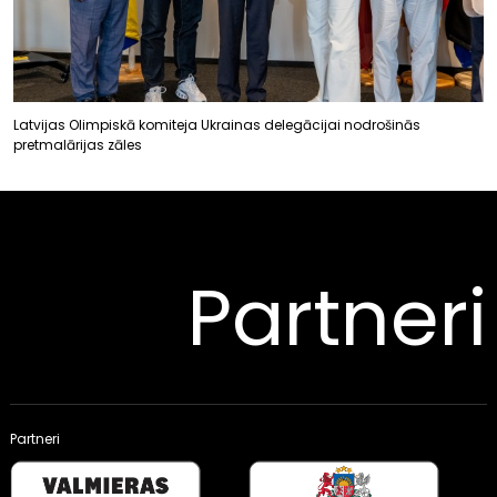
Latvijas Olimpiskā komiteja Ukrainas delegācijai nodrošinās
pretmalārijas zāles
Partneri
Partneri