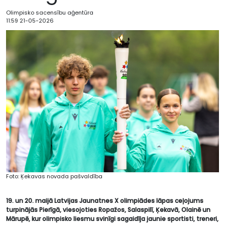
Olimpisko sacensību aģentūra
11:59 21-05-2026
Foto: Ķekavas novada pašvaldība
19. un 20. maijā Latvijas Jaunatnes X olimpiādes lāpas ceļojums
turpinājās Pierīgā, viesojoties Ropažos, Salaspilī, Ķekavā, Olainē un
Mārupē, kur olimpisko liesmu svinīgi sagaidīja jaunie sportisti, treneri,