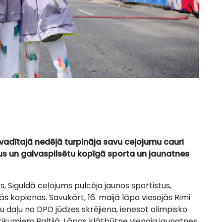
vadītajā nedēļā turpināja savu ceļojumu cauri
adus un galvaspilsētu kopīgā sporta un jaunatnes
s, Siguldā ceļojums pulcēja jaunos sportistus,
ās kopienas. Savukārt, 16. maijā lāpa viesojās Rimi
u daļu no DPD jūdzes skrējiena, ienesot olimpisko
tikumiem Baltijā. Lāpas klātbūtne vienoja jaunatnes