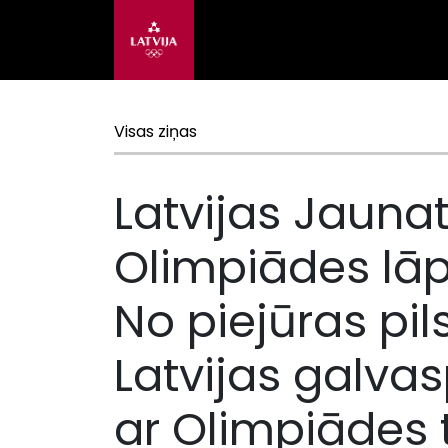
Visas ziņas
Latvijas Jauna
Olimpiādes lāp
No piejūras pil
Latvijas galvas
ar Olimpiādes