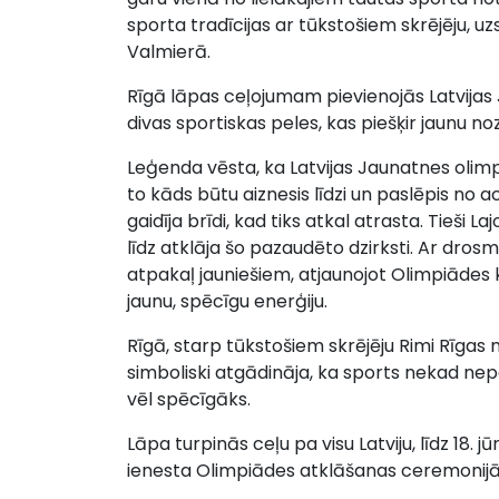
sporta tradīcijas ar tūkstošiem skrējēju, u
Valmierā.
Rīgā lāpas ceļojumam pievienojās Latvijas 
divas sportiskas peles, kas piešķir jaunu n
Leģenda vēsta, ka Latvijas Jaunatnes olimpiā
to kāds būtu aiznesis līdzi un paslēpis no a
gaidīja brīdi, kad tiks atkal atrasta. Tieši 
līdz atklāja šo pazaudēto dzirksti. Ar dros
atpakaļ jauniešiem, atjaunojot Olimpiādes
jaunu, spēcīgu enerģiju.
Rīgā, starp tūkstošiem skrējēju Rimi Rīgas 
simboliski atgādināja, ka sports nekad nepaz
vēl spēcīgāks.
Lāpa turpinās ceļu pa visu Latviju, līdz 18. j
ienesta Olimpiādes atklāšanas ceremonijā.