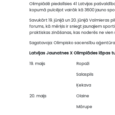
Olimpiādē piedalīsies 41 Latvijas pašvaldī
kopumā pulcējot vairāk kā 3600 jauno spor
Savukārt 19. jūnijā un 20. jūnijā Valmieras 
forums, kā mērķis ir sniegt jaunajiem spor
praktiskas zināšanas, kas noderēs ne vien s
Sagatavoja: Olimpisko sacensību aģentūra
Latvijas Jaunatnes X Olimpiādes lāpas 
19. maijs
Ropaži
Salaspils
Ķekava
20. maijs
Olaine
Mārupe