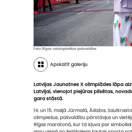
Foto: Rīgas valstspilsētas pašvaldība
Apskatīt galeriju
Latvijas Jaunatnes X olimpiādes lāpa aiz
Latvijai, vienojot piejūras pilsētas, nov
gara stāstā.
14. un 15. maijā Jūrmalā, Ādažos, Saulkrasto
olimpiešus, pašvaldību pārstāvjus un vietēj
Rīgas maratonā, kur tā kļuva par simbolisk
garu vienā no lielākajiem tautas sporta no