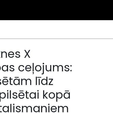
tnes X
as ceļojums:
sētām līdz
pilsētai kopā
 talismaniem