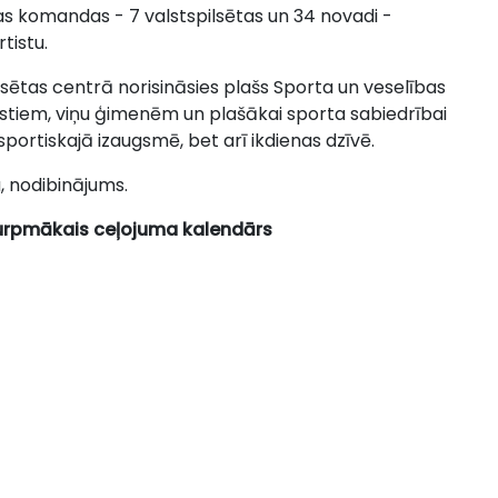
bas komandas - 7 valstspilsētas un 34 novadi -
tistu.
pilsētas centrā norisināsies plašs Sporta un veselības
tistiem, viņu ģimenēm un plašākai sporta sabiedrībai
portiskajā izaugsmē, bet arī ikdienas dzīvē.
, nodibinājums.
turpmākais ceļojuma kalendārs