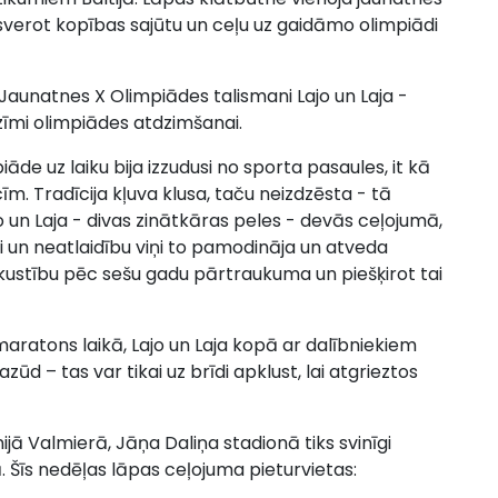
zsverot kopības sajūtu un ceļu uz gaidāmo olimpiādi
Jaunatnes X Olimpiādes talismani Lajo un Laja -
ozīmi olimpiādes atdzimšanai.
de uz laiku bija izzudusi no sporta pasaules, it kā
cīm. Tradīcija kļuva klusa, taču neizdzēsta - tā
Lajo un Laja - divas zinātkāras peles - devās ceļojumā,
mi un neatlaidību viņi to pamodināja un atveda
 kustību pēc sešu gadu pārtraukuma un piešķirot tai
maratons laikā, Lajo un Laja kopā ar dalībniekiem
ūd – tas var tikai uz brīdi apklust, lai atgrieztos
ūnijā Valmierā, Jāņa Daliņa stadionā tiks svinīgi
 Šīs nedēļas lāpas ceļojuma pieturvietas: