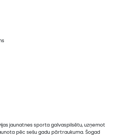
ns
tvijas jaunatnes sporta galvaspilsētu, uzņemot
atjaunota pēc sešu gadu pārtraukuma. Šogad