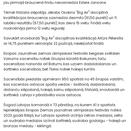
jau pirmajā braucienā finišu nesasniedza Estere Jansone.
Tikmēr frīstaila slēpotājs Jēkabs Osokins "Big Air" disciplīnā
kvalifikācijas braucienos sasniedza desmito (61,50 punkti) un 11.
labāko rezultātu (67,50 punkti), kas deva 15.vietu. Finālā vietu
nodrošināja pirmo 12 vietu ieguvēji.
Savukārt snovbordā "Big Air" disciplīnas kvalifikācijā Artūrs Pētersīlis
ar 14,75 punktiem ierindojās 22.pozīcijā, neiekļūstot finālā.
Eiropas Jaunatnes ziemas olimpiskais festivāls beigsies svētdien.
Vairums sacensību notiek Gruzijas kūrortā Bakuriani, taču
sacensības norisinās arī Batumi, kas uzņem daiļslidošanas un
šorttreka sacensības, bet Tbilisi notiek hokeja turnīrs.
Sacensībās piedalās apmēram 950 sportisti no 45 Eiropas valstīm,
kas sacenšas astoņos sporta veidos - biatlonā, daiļslidošanā,
distanču slēpošanā, hokejā, kalnu slēpošanā, frīstailā, snovbordā un
šorttrekā. Latvija ir pārstāvēta visos astoņos.
Šogad Latvijas komandā ir 73 pārstāvji, no kuriem 41 ir sportists.
Iepriekšējais Eiropas Ziemas jaunatnes olimpiskais festivāls notika
2023.gadā Itālijā, kur Latvijas sportisti izcīnīja četras medaļas, zelta
un sudraba medaļas izcīnot šorttrekā, sudraba godalgu - hokejā un
bronzas medaļu - kērlingā.