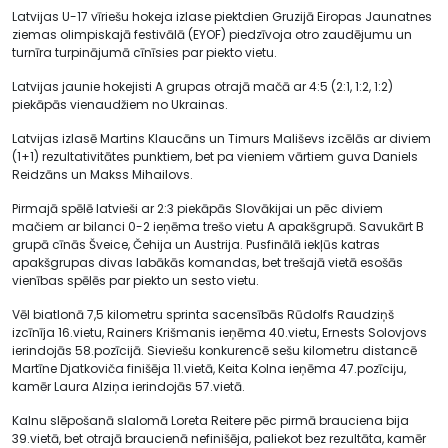
Latvijas U-17 vīriešu hokeja izlase piektdien Gruzijā Eiropas Jaunatnes
ziemas olimpiskajā festivālā (EYOF) piedzīvoja otro zaudējumu un
turnīra turpinājumā cīnīsies par piekto vietu.
Latvijas jaunie hokejisti A grupas otrajā mačā ar 4:5 (2:1, 1:2, 1:2)
piekāpās vienaudžiem no Ukrainas.
Latvijas izlasē Martins Klaucāns un Timurs Mališevs izcēlās ar diviem
(1+1) rezultativitātes punktiem, bet pa vieniem vārtiem guva Daniels
Reidzāns un Makss Mihailovs.
Pirmajā spēlē latvieši ar 2:3 piekāpās Slovākijai un pēc diviem
mačiem ar bilanci 0-2 ieņēma trešo vietu A apakšgrupā. Savukārt B
grupā cīnās Šveice, Čehija un Austrija. Pusfinālā iekļūs katras
apakšgrupas divas labākās komandas, bet trešajā vietā esošās
vienības spēlēs par piekto un sesto vietu.
Vēl biatlonā 7,5 kilometru sprinta sacensībās Rūdolfs Raudziņš
izcīnīja 16.vietu, Rainers Krišmanis ieņēma 40.vietu, Ernests Solovjovs
ierindojās 58.pozīcijā. Sieviešu konkurencē sešu kilometru distancē
Martīne Djatkoviča finišēja 11.vietā, Keita Kolna ieņēma 47.pozīciju,
kamēr Laura Alziņa ierindojās 57.vietā.
Kalnu slēpošanā slalomā Loreta Reitere pēc pirmā brauciena bija
39.vietā, bet otrajā braucienā nefinišēja, paliekot bez rezultāta, kamēr