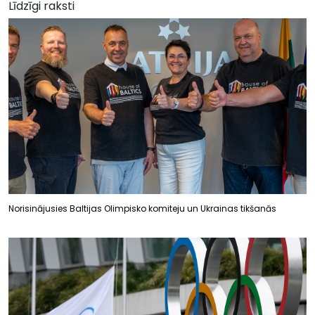
Līdzīgi raksti
Norisinājusies Baltijas Olimpisko komiteju un Ukrainas tikšanās