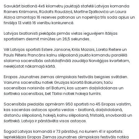
Savukārt biatlonā 4x6 kilometru jauktajā stafetē Latvijas komanda
Rainers Krišmanis, Rūdolfs Raudziņš, Martīne Djatkoviča un Laura
Alziņa izmantoja 16 rezerves patronas un nopelnīja trīs soda apļus un
finišēja 13.vietā 16 vienību konkurencē.
Latvijas biatlonisti piekāpās pirmās vietas ieguvējiem Itālijas
sportistiem desmit minūtes un 26,5 sekundes.
Vēl Latvijas sportisti Estere Jansone, Krišs Mazais, Loreta Reitere un
Pauls Pēteris Prancāns kalnu slēpošanā jaukto komandu paralēlā
slaloma sacensībās astotdaļfinālā zaudēja Norvēģijas kvartetam,
neiekļūstot nākamajā kārtā.
Eiropas Jaunatnes ziemas olimpiskais festivāls beigsies svētdien.
Vairums sacensību notiek Gruzijas kūrortā Bakuriani, taču
sacensības norisinās arī Batumi, kas uzņem daiļslidošanas un
šorttreka sacensības, bet Tbilisi notiek hokeja turnīrs.
Sacensībās piedalās apmēram 950 sportisti no 45 Eiropas valstīm,
kas sacenšas astoņos sporta veidos - biatlonā, daiļslidošanā,
distanču slēpošanā, hokejā, kalnu slēpošanā, frīstailā, snovbordā un
šorttrekā. Latvija ir pārstāvēta visos astoņos.
Šogad Latvijas komandā ir 73 pārstāvji, no kuriem 41 ir sportists.
Iepriekšējais Eiropas Ziemas jaunatnes olimpiskais festivāls notika