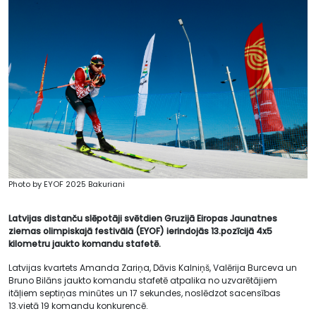
Photo by EYOF 2025 Bakuriani
Latvijas distanču slēpotāji svētdien Gruzijā Eiropas Jaunatnes
ziemas olimpiskajā festivālā (EYOF) ierindojās 13.pozīcijā 4x5
kilometru jaukto komandu stafetē.
Latvijas kvartets Amanda Zariņa, Dāvis Kalniņš, Valērija Burceva un
Bruno Bilāns jaukto komandu stafetē atpalika no uzvarētājiem
itāļiem septiņas minūtes un 17 sekundes, noslēdzot sacensības
13.vietā 19 komandu konkurencē.