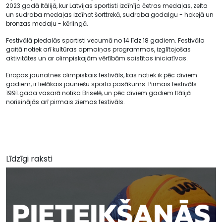
2023.gadā Itālijā, kur Latvijas sportisti izcīnīja četras medaļas, zelta
un sudraba medaļas izcīnot šorttrekā, sudraba godalgu - hokejā un
bronzas medaļu - kērlingā.
Festivālā piedalās sportisti vecumā no 14 līdz 18 gadiem. Festivāla
gaitā notiek arī kultūras apmaiņas programmas, izglītojošas
aktivitātes un ar olimpiskajām vērtībām saistītas iniciatīvas.
Eiropas jaunatnes olimpiskais festivāls, kas notiek ik pēc diviem
gadiem, ir lielākais jauniešu sporta pasākums. Pirmais festivāls
1991.gada vasarā notika Briselē, un pēc diviem gadiem Itālijā
norisinājās arī pirmais ziemas festivāls.
Līdzīgi raksti