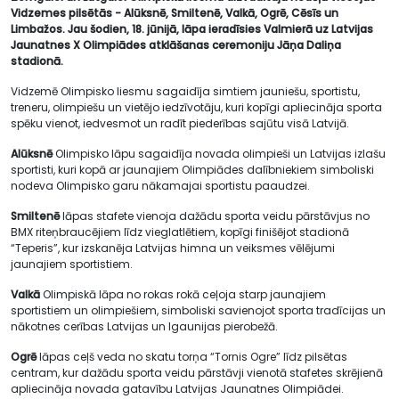
Vidzemes pilsētās - Alūksnē, Smiltenē, Valkā, Ogrē, Cēsīs un
Limbažos. Jau šodien, 18. jūnijā, lāpa ieradīsies Valmierā uz Latvijas
Jaunatnes X Olimpiādes atklāšanas ceremoniju Jāņa Daliņa
stadionā.
Vidzemē Olimpisko liesmu sagaidīja simtiem jauniešu, sportistu,
treneru, olimpiešu un vietējo iedzīvotāju, kuri kopīgi apliecināja sporta
spēku vienot, iedvesmot un radīt piederības sajūtu visā Latvijā.
Alūksnē
Olimpisko lāpu sagaidīja novada olimpieši un Latvijas izlašu
sportisti, kuri kopā ar jaunajiem Olimpiādes dalībniekiem simboliski
nodeva Olimpisko garu nākamajai sportistu paaudzei.
Smiltenē
lāpas stafete vienoja dažādu sporta veidu pārstāvjus no
BMX riteņbraucējiem līdz vieglatlētiem, kopīgi finišējot stadionā
“Teperis”, kur izskanēja Latvijas himna un veiksmes vēlējumi
jaunajiem sportistiem.
Valkā
Olimpiskā lāpa no rokas rokā ceļoja starp jaunajiem
sportistiem un olimpiešiem, simboliski savienojot sporta tradīcijas un
nākotnes cerības Latvijas un Igaunijas pierobežā.
Ogrē
lāpas ceļš veda no skatu torņa “Tornis Ogre” līdz pilsētas
centram, kur dažādu sporta veidu pārstāvji vienotā stafetes skrējienā
apliecināja novada gatavību Latvijas Jaunatnes Olimpiādei.