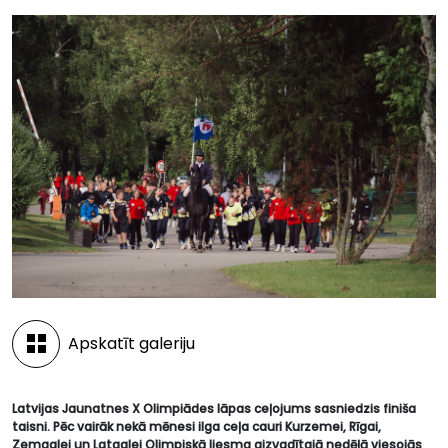
Apskatīt galeriju
Latvijas Jaunatnes X Olimpiādes lāpas ceļojums sasniedzis finiša
taisni. Pēc vairāk nekā mēnesi ilga ceļa cauri Kurzemei, Rīgai,
Zemgalei un Latgalei Olimpiskā liesma aizvadītajā nedēļā viesojās