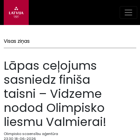
Visas ziņas
Lāpas ceļojums
sasniedz finiša
taisni – Vidzeme
nodod Olimpisko
liesmu Valmierai!
Olimpisko scaensību aģentūra
23:30 18-06-2026