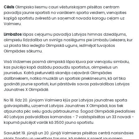
Cēsīs
Olimpisko liesmu cauri vēsturiskajam pilsētas centram
pavadīja jaunie sportisti no vairākiem sporta veidiem, vienojoties
kopīgā sportistu zvērestā un saņemot novada karogu ceļam uz
Valmieru.
Limbažos
lāpas ceļojumu pavadīja Latvijas himnas dziedājums,
olimpiešu līdzdalība un svinīgs noslēgums pie Limbažu Lielezera, kur
uz plosta tika iedegta Olimpiskā uguns, iezīmējot tuvojošos
Olimpiādes sākumu.
Visā Vidzemes posmā olimpiskā lāpa kļuva par vienojošu simbolu,
kas pulcēja kopā dažādu paaudžu sportistus, olimpiešus un
jauniešus. Katrā pieturvietā skanēja ceļavārdi Olimpiādes
dalībniekiem, notika muzikāli un sportiski priekšnesumi, kā arī tika
godināti jaunie sportisti, kuri pārstāvēs savas pašvaldības Latvijas
Jaunatnes X Olimpiādē.
No 18. līdz 20. jūnijam Valmiera kļūs par Latvijas jaunatnes sporta
galvaspilsētu, uzņemot Latvijas Jaunatnes X Olimpiādi, kas tiek
atjaunota pēc sešu gadu pārtraukuma. Šogad Olimpiādē piedalīsies
40 Latvijas pašvaldības komandas - 7 valstspilsētas un 33 novadi -
kopumā pulcējot vairāk kā 3500 jauno sportistu.
Savukārt 19. jūnijā un 20. jūnijā Valmieras pilsētas centrā norisināsies
plašs Sporta un veselības forums, kā mērķis ir sniegt jaunajiem