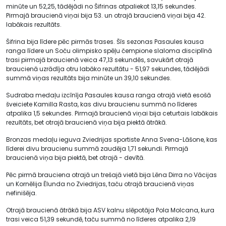
minūte un 52,25, tādējādi no Šifrinas atpaliekot 13,15 sekundes.
Pirmajā braucienā viņai bija 53. un otrajā braucienā viņai bija 42.
labākais rezultāts.
Šifrina bija līdere pēc pirmās trases. Šīs sezonas Pasaules kausa
ranga līdere un Soču olimpisko spēļu čempione slaloma disciplīnā
trasi pirmajā braucienā veica 47,13 sekundēs, savukārt otrajā
braucienā uzrādīja otru labāko rezultātu - 51,97 sekundes, tādējādi
summā viņas rezultāts bija minūte un 39,10 sekundes.
Sudraba medaļu izcīnīja Pasaules kausa ranga otrajā vietā esošā
šveiciete Kamilla Rasta, kas divu braucienu summā no līderes
atpalika 1,5 sekundes. Pirmajā braucienā viņai bija ceturtais labākais
rezultāts, bet otrajā braucienā viņa bija piektā ātrākā.
Bronzas medaļu ieguva Zviedrijas sportiste Anna Svena-Lāšone, kas
līderei divu braucienu summā zaudēja 1,71 sekundi. Pirmajā
braucienā viņa bija piektā, bet otrajā - devītā.
Pēc pirmā brauciena otrajā un trešajā vietā bija Lēna Dirra no Vācijas
un Kornēlija Ēlunda no Zviedrijas, taču otrajā braucienā viņas
nefinišēja.
Otrajā braucienā ātrākā bija ASV kalnu slēpotāja Pola Molcana, kura
trasi veica 51,39 sekundē, taču summā no līderes atpalika 2,19