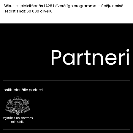
Sākusies pieteikšanās LA28 brīvprātīgo programmai - Spēļu norisē
iesaistīs līdz 60 000 cilvēku
Partneri
Institucionālie partneri