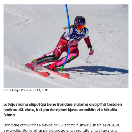
Foto: Edijs Pālens, LETA, LOK
Latvijas kalnu slēpotāja Liene Bondare slaloma disciplīnā trešdien
ieņēma 43. vietu, bet par čempioni kļuva amerikāniete Mikaēla
Šifrina.
Bondare otrajā trasē devās ar 53. starta numuru un finišēja 58,30
sekundēs. Summā ar pirmā brauciena rezultātu viņas laiks bija