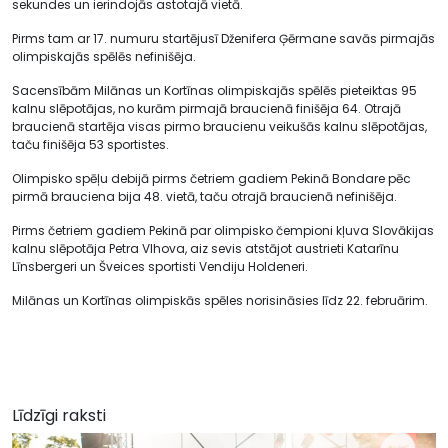
sekundes un ierindojās astotajā vietā.
Pirms tam ar 17. numuru startējusī Dženifera Ģērmane savās pirmajās
olimpiskajās spēlēs nefinišēja.
Sacensībām Milānas un Kortīnas olimpiskajās spēlēs pieteiktas 95
kalnu slēpotājas, no kurām pirmajā braucienā finišēja 64. Otrajā
braucienā startēja visas pirmo braucienu veikušās kalnu slēpotājas,
taču finišēja 53 sportistes.
Olimpisko spēļu debijā pirms četriem gadiem Pekinā Bondare pēc
pirmā brauciena bija 48. vietā, taču otrajā braucienā nefinišēja.
Pirms četriem gadiem Pekinā par olimpisko čempioni kļuva Slovākijas
kalnu slēpotāja Petra Vlhova, aiz sevis atstājot austrieti Katarīnu
Līnsbergeri un Šveices sportisti Vendiju Holdeneri.
Milānas un Kortīnas olimpiskās spēles norisināsies līdz 22. februārim.
Līdzīgi raksti