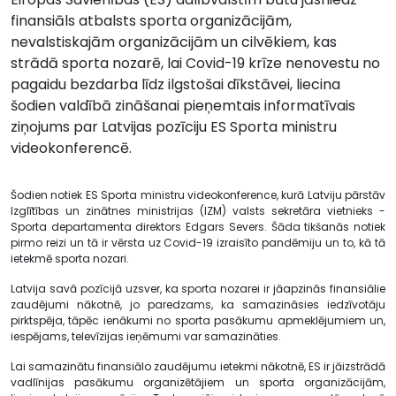
finansiāls atbalsts sporta organizācijām,
nevalstiskajām organizācijām un cilvēkiem, kas
strādā sporta nozarē, lai Covid-19 krīze nenovestu no
pagaidu bezdarba līdz ilgstošai dīkstāvei, liecina
šodien valdībā zināšanai pieņemtais informatīvais
ziņojums par Latvijas pozīciju ES Sporta ministru
videokonferencē.
Šodien notiek ES Sporta ministru videokonference, kurā Latviju pārstāv
Izglītības un zinātnes ministrijas (IZM) valsts sekretāra vietnieks -
Sporta departamenta direktors Edgars Severs. Šāda tikšanās notiek
pirmo reizi un tā ir vērsta uz Covid-19 izraisīto pandēmiju un to, kā tā
ietekmē sporta nozari.
Latvija savā pozīcijā uzsver, ka sporta nozarei ir jāapzinās finansiālie
zaudējumi nākotnē, jo paredzams, ka samazināsies iedzīvotāju
pirktspēja, tāpēc ienākumi no sporta pasākumu apmeklējumiem un,
iespējams, televīzijas ieņēmumi var samazināties.
Lai samazinātu finansiālo zaudējumu ietekmi nākotnē, ES ir jāizstrādā
vadlīnijas pasākumu organizētājiem un sporta organizācijām,