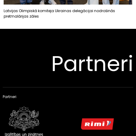
Latvijas Olimpiskā komiteja Ukrainas delegācijai nodrošinās
pretmalārijas zāles
Partneri
Partneri