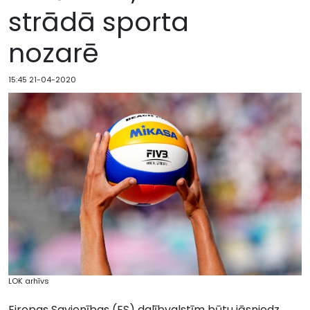
strādā sporta
nozarē
15:45 21-04-2020
LOK arhīvs
Eiropas Savienības (ES) dalībvalstīm būtu jāsniedz