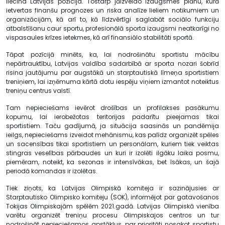
liecina Latvijas pozīcija. Tostarp jāizveido izaugsmes plānu, kurā
ietvertas finanšu prognozes un riska analīze lieliem notikumiem un
organizācijām, kā arī to, kā līdzvērtīgi saglabāt sociālo funkciju
atbalstīšanu caur sportu, profesionālā sporta izaugsmi neatkarīgi no
vispasaules krīzes ietekmes, kā arī finansiālo stabilitāti sportā.
Tāpat pozīcijā minēts, ka, lai nodrošinātu sportistu mācību
nepārtrauktību, Latvijas valdība sadarbībā ar sporta nozari šobrīd
risina jautājumu par augstākā un starptautiskā līmeņa sportistiem
treniņiem, lai izņēmuma kārtā dotu iespēju viņiem izmantot noteiktus
treniņu centrus valstī.
Tam nepieciešams ievērot drošības un profilakses pasākumu
kopumu, lai ierobežotas teritorijas padarītu pieejamas tikai
sportistiem. Taču gadījumā, ja situācija saasinās un pandēmija
ieilgs, nepieciešams izveidot mehānismu, kas palīdz organizēt spēles
un sacensības tikai sportistiem un personālam, kuriem tiek veiktas
stingras veselības pārbaudes un kuri ir izolēti ilgāku laika posmu,
piemēram, noteikt, ka sezonas ir intensīvākas, bet īsākas, un šajā
periodā komandas ir izolētas.
Tiek ziņots, ka Latvijas Olimpiskā komiteja ir sazinājusies ar
Starptautisko Olimpisko komiteju (SOK), informējot par gatavošanos
Tokijas Olimpiskajām spēlēm 2021.gadā. Latvijas Olimpiskā vienība
varētu organizēt treniņu procesu Olimpiskajos centros un tur
nodrošināt nepieciešamos apstākļus, par prioritāti nosakot sportistu