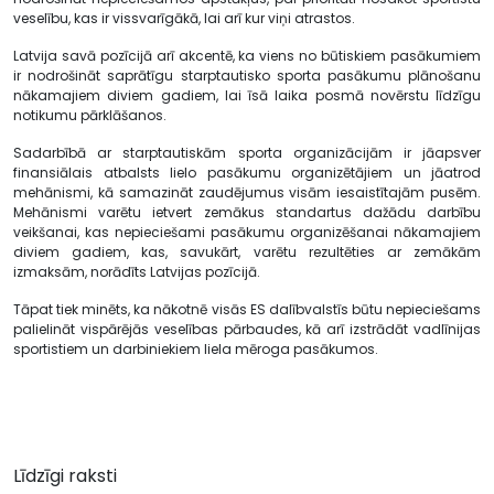
veselību, kas ir vissvarīgākā, lai arī kur viņi atrastos.
Latvija savā pozīcijā arī akcentē, ka viens no būtiskiem pasākumiem
ir nodrošināt saprātīgu starptautisko sporta pasākumu plānošanu
nākamajiem diviem gadiem, lai īsā laika posmā novērstu līdzīgu
notikumu pārklāšanos.
Sadarbībā ar starptautiskām sporta organizācijām ir jāapsver
finansiālais atbalsts lielo pasākumu organizētājiem un jāatrod
mehānismi, kā samazināt zaudējumus visām iesaistītajām pusēm.
Mehānismi varētu ietvert zemākus standartus dažādu darbību
veikšanai, kas nepieciešami pasākumu organizēšanai nākamajiem
diviem gadiem, kas, savukārt, varētu rezultēties ar zemākām
izmaksām, norādīts Latvijas pozīcijā.
Tāpat tiek minēts, ka nākotnē visās ES dalībvalstīs būtu nepieciešams
palielināt vispārējās veselības pārbaudes, kā arī izstrādāt vadlīnijas
sportistiem un darbiniekiem liela mēroga pasākumos.
Līdzīgi raksti