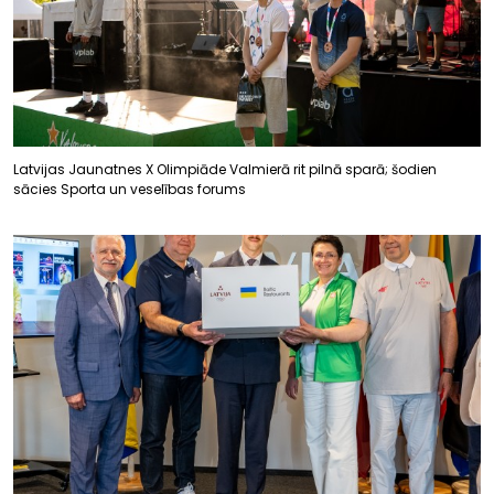
Latvijas Jaunatnes X Olimpiāde Valmierā rit pilnā sparā; šodien
sācies Sporta un veselības forums