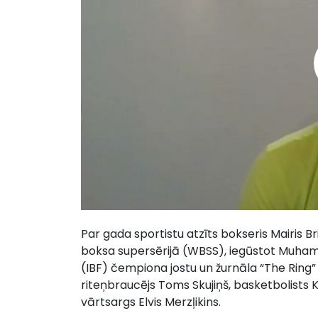
Par gada sportistu atzīts bokseris Mairis Br
boksa supersērijā (WBSS), iegūstot Muhame
(IBF) čempiona jostu un žurnāla “The Ring”
riteņbraucējs Toms Skujiņš, basketbolists K
vārtsargs Elvis Merzļikins.