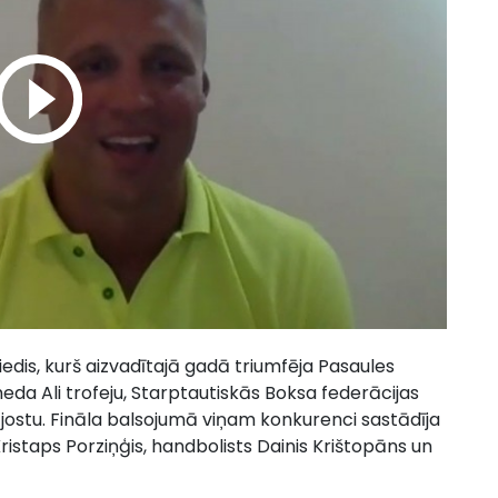
iedis, kurš aizvadītajā gadā triumfēja Pasaules
da Ali trofeju, Starptautiskās Boksa federācijas
 jostu. Fināla balsojumā viņam konkurenci sastādīja
ristaps Porziņģis, handbolists Dainis Krištopāns un