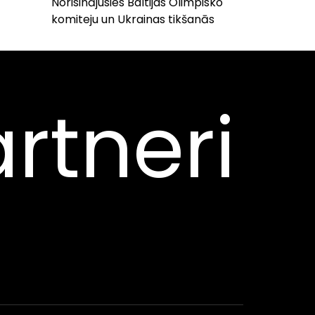
Norisinājusies Baltijas Olimpisko
komiteju un Ukrainas tikšanās
rtneri