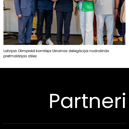
Latvijas Olimpiskā komiteja Ukrainas delegācijai nodrošinās
pretmalārijas zāles
Partneri