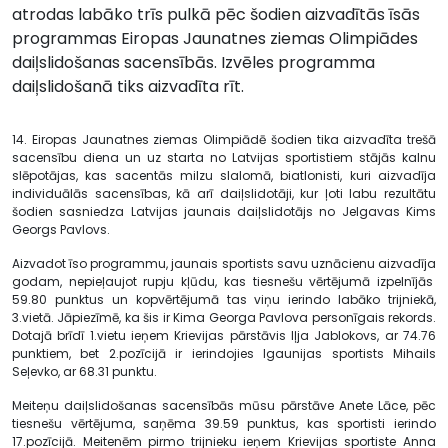
atrodas labāko trīs pulkā pēc šodien aizvadītās īsās
programmas Eiropas Jaunatnes ziemas Olimpiādes
daiļslidošanas sacensībās. Izvēles programma
daiļslidošanā tiks aizvadīta rīt.
14. Eiropas Jaunatnes ziemas Olimpiādē šodien tika aizvadīta trešā
sacensību diena un uz starta no Latvijas sportistiem stājās kalnu
slēpotājas, kas sacentās milzu slalomā, biatlonisti, kuri aizvadīja
individuālās sacensības, kā arī daiļslidotāji, kur ļoti labu rezultātu
šodien sasniedza Latvijas jaunais daiļslidotājs no Jelgavas Kims
Georgs Pavlovs.
Aizvadot īso programmu, jaunais sportists savu uznācienu aizvadīja
godam, nepieļaujot rupju kļūdu, kas tiesnešu vērtējumā izpelnījās
59.80 punktus un kopvērtējumā tas viņu ierindo labāko trijniekā,
3.vietā. Jāpiezīmē, ka šis ir Kima Georga Pavlova personīgais rekords.
Dotajā brīdī 1.vietu ieņem Krievijas pārstāvis Iļja Jablokovs, ar 74.76
punktiem, bet 2.pozīcijā ir ierindojies Igaunijas sportists Mihails
Seļevko, ar 68.31 punktu.
Meiteņu daiļslidošanas sacensībās mūsu pārstāve Anete Lāce, pēc
tiesnešu vērtējuma, saņēma 39.59 punktus, kas sportisti ierindo
17.pozīcijā. Meitenēm pirmo trijnieku ieņem Krievijas sportiste Anna