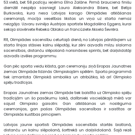
53.vietā, bet 58.pozīciju ieņēma Elīna Zalāne. Pirmā brauciena finišu
diemžēl nespēja sasniegt Laura Aleksandra Bišere, bet Betija
Burkovska, kura nesa Latvijas karogo Olimpiādes atklāšanas
ceremonijā, mocīja veselības likstas un viņa uz starta nemaz
neizgāja. Uzvaru svinēja Austrijas sportiste Magdalēna Eggera, kurai
sekoja slovēniete Rebeka Oblaka un francūziete Aksela Ševrēra.
Rīt, Olimpiādes sacensību ceturtajā dienā, no Latvijas pārstāvjiem uz
starta līnijas stāsies kalnu slēpotāji, kur zēni aizvadīs milzu slaloma
sacensības, distanču slēpošanā norisināsies sprints, bet daiļslidotāji
aizvadīs izvēles programmu.
Gan pēc sporta veidu klāsta, gan ceremoniju ziņā Eiropas Jaunatnes
ziemas Olimpiāde līdzinās Olimpiskajām spēlēm. Sporta programmā
tiek izmantota Olimpiskā simbolika un atribūtika, kā arī Olimpisko
spēļu tradīcijas.
Eiropas Jaunatnes ziemas Olimpiāde tiek balstīta uz Olimpisko spēļu
tradīcijām un šo pasākumu laikā, dalībnieki visciešākajā mērā var
sajust Olimpisko gaisotni. Gan atklāšanas un noslēguma
ceremonijas, gan pašas Olimpiādes sacensības ir saistītas ar
Olimpiskās kustības principiem.
Latvijas jaunie sportisti Olimpiādes sacensībās startēs biatlonā,
distanču un kalnu slēpošanā, šorttrekā un daiļslidošanā. Šajā reizē