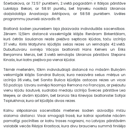
Ščerbakova, ar 72.57 punktiem, 2.vietā pagaidām ir Itālijas pārstāve
Lukrēzija Bekari, ar 58.91 punktu, bet trijnieku noslēdz Ukrainas
daiļslidotāja Anastasija Arkhīpova, ar 58.58 punktiem. Izvēles
programmu jaunieši aizvadīs rīt.
Biatlonā šodien jauniešiem bija jāaizvada individuālās sacensības.
Zēniem 12,5km distancē vissekmīgāk klājās Renāram Birkentālam,
kurš četrās šaušanas reizēs pieļāva septiņas kļūdas, taču izcīnīja
37.vietu. Kirils Matjuhins kļūdījās sešas reizes un ierindojās 42.vietā.
Dubultuzvaru svinēja Vācijas biatlonisti Hans Kelners un Ēriks
Benjamins Menzs, bet 3.vietā ierindojās Ukrainas pārstāvis Stepans
Kinašs, kuri katrs pieļāva pa vienai kļūdai.
Tikmēr meitenēm, 10km individuālajā distancē no māsām Buliņām
veiksmīgāk klājās Sandrai Buliņai, kura neaizvēra sešus mērķus un
izcīnīja 36.vietu, bet Sanita Buliņa kļūdījās astoņas reizes un viņai
53.pozīcija. Uzvaru svinēja Naomija Remona no Francijas, ar pieļautu
vienu kļūdu šautuvē, sudraba medaļu izcīnīja Šveices pārstāve Lea
Meijere, ar divām kļūdām, bet bronza tika Krievijas biatlonistei Sofijai
Tsiplukhinai, kura arī kļūdījās divas reizes.
Kalnu slēpošanas sacensībās meitenes šodien aizvadīja milzu
slaloma distanci. Visai smagajā trasē, kur katrai sportistei nācām
pamatīgi pacīnīties ar katru trases nogriezni, no Latvijas pārstāvēm
vislabāk veicās Rēzijai Krastiņai, kura divu braucienu summā finišēja