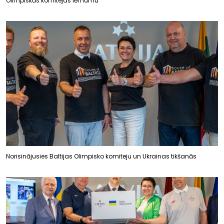
Olimpiskās komitejas lēmumu
Norisinājusies Baltijas Olimpisko komiteju un Ukrainas tikšanās