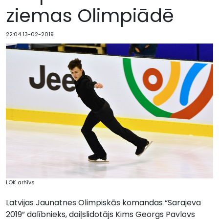
ziemas Olimpiādē
22:04 13-02-2019
LOK arhīvs
Latvijas Jaunatnes Olimpiskās komandas “Sarajeva
2019” dalībnieks, daiļslidotājs Kims Georgs Pavlovs