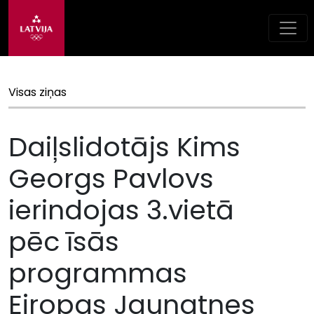
Visas ziņas
Daiļslidotājs Kims
Georgs Pavlovs
ierindojas 3.vietā
pēc īsās
programmas
Eiropas Jaunatnes