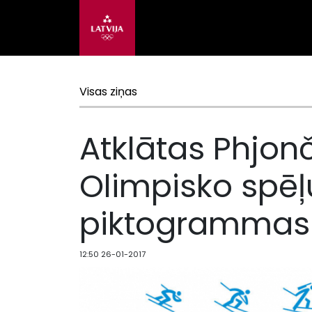
Visas ziņas
Atklātas Phjo
Olimpisko spēļ
piktogrammas
12:50 26-01-2017