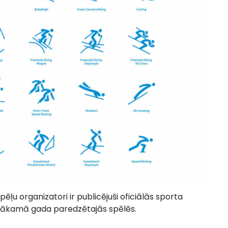
ļu organizatori ir publicējuši oficiālās sporta
 nākamā gada paredzētajās spēlēs.