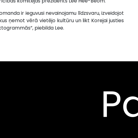
u rīcības komitejas prezidents Lee Hee-Beom.
manda ir ieguvusi nevainojamu līdzsvaru, izveidojot
s ņemot vērā vietējo kultūru un likt Korejai justies
iktogrammās”, piebilda Lee.
Pa