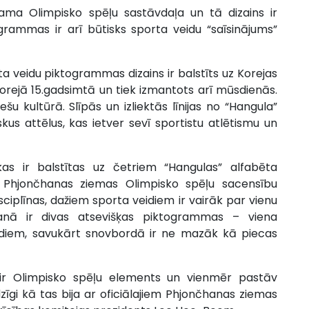
ma Olimpisko spēļu sastāvdaļa un tā dizains ir
ogrammas ir arī būtisks sporta veidu “saīsinājums”
 veidu piktogrammas dizains ir balstīts uz Korejas
 Korejā 15.gadsimtā un tiek izmantots arī mūsdienās.
šu kultūrā. Slīpās un izliektās līnijas no “Hangula”
skus attēlus, kas ietver sevī sportistu atlētismu un
as ir balstītas uz četriem “Hangulas” alfabēta
ī Phjončhanas ziemas Olimpisko spēļu sacensību
ciplīnas, dažiem sporta veidiem ir vairāk par vienu
anā ir divas atsevišķas piktogrammas – viena
idiem, savukārt snovbordā ir ne mazāk kā piecas
ir Olimpisko spēļu elements un vienmēr pastāv
dzīgi kā tas bija ar oficiālajiem Phjončhanas ziemas