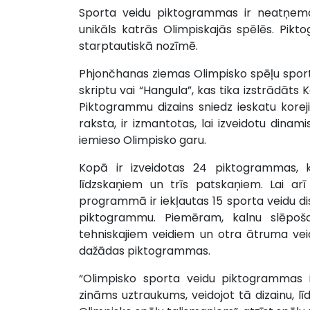
Sporta veidu piktogrammas ir neatņema
unikāls katrās Olimpiskajās spēlēs. Pikt
starptautiskā nozīmē.
Phjončhanas ziemas Olimpisko spēļu sporta
skriptu vai “Hangula”, kas tika izstrādāts
Piktogrammu dizains sniedz ieskatu korejie
raksta, ir izmantotas, lai izveidotu dinami
iemieso Olimpisko garu.
Kopā ir izveidotas 24 piktogrammas, k
līdzskaņiem un trīs patskaņiem. Lai ar
programmā ir iekļautas 15 sporta veidu dis
piktogrammu. Piemēram, kalnu slēpoš
tehniskajiem veidiem un otra ātruma ve
dažādas piktogrammas.
“Olimpisko sporta veidu piktogrammas 
zināms uztraukums, veidojot tā dizainu, lī