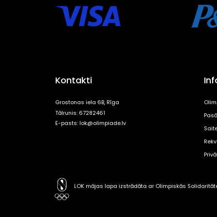
Kontakti
In
Grostonas iela 6B, Rīga
Olim
Tālrunis: 67282461
Pasā
E-pasts:
lok@olimpiade.lv
Sait
Rekvi
Priv
LOK mājas lapa izstrādāta ar Olimpiskās Solidaritā