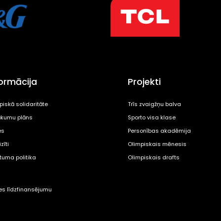
formācija
Projekti
piskā solidaritāte
Trīs zvaigžņu balva
kumu plāns
Sporto visa klase
es
Personības akadēmija
zīti
Olimpiskais mēnesis
ātuma politika
Olimpiskais drafts
tes līdzfinansējumu