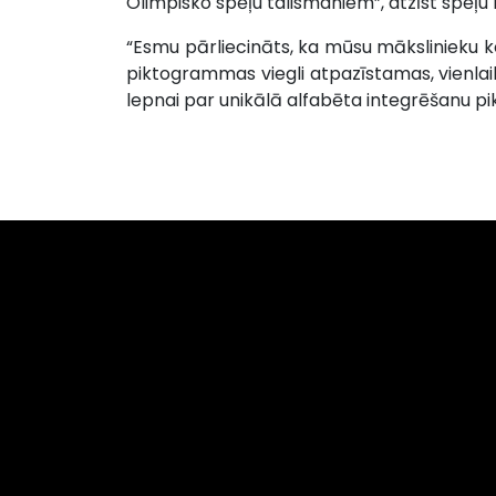
Olimpisko spēļu talismaniem”, atzīst spēļ
“Esmu pārliecināts, ka mūsu mākslinieku ko
piktogrammas viegli atpazīstamas, vienlaiku
lepnai par unikālā alfabēta integrēšanu p