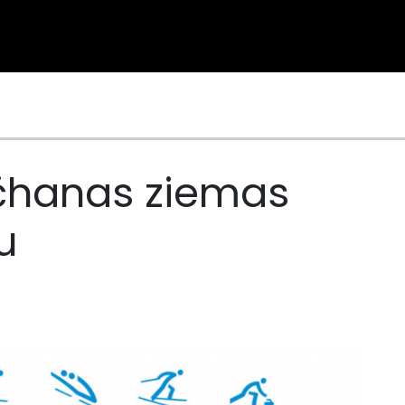
nčhanas ziemas
u