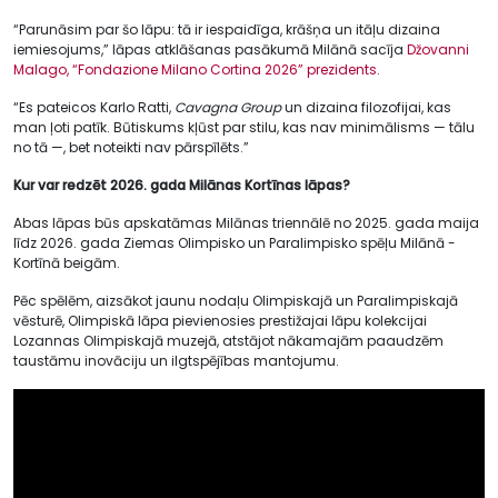
“Parunāsim par šo lāpu: tā ir iespaidīga, krāšņa un itāļu dizaina
iemiesojums,” lāpas atklāšanas pasākumā Milānā sacīja
Džovanni
Malago, “Fondazione Milano Cortina 2026” prezidents.
“Es pateicos Karlo Ratti,
Cavagna Group
un dizaina filozofijai, kas
man ļoti patīk. Būtiskums kļūst par stilu, kas nav minimālisms — tālu
no tā —, bet noteikti nav pārspīlēts.”
Kur var redzēt 2026. gada Milānas Kortīnas lāpas?
Abas lāpas būs apskatāmas Milānas triennālē no 2025. gada maija
līdz 2026. gada Ziemas Olimpisko un Paralimpisko spēļu Milānā -
Kortīnā beigām.
Pēc spēlēm, aizsākot jaunu nodaļu Olimpiskajā un Paralimpiskajā
vēsturē, Olimpiskā lāpa pievienosies prestižajai lāpu kolekcijai
Lozannas Olimpiskajā muzejā, atstājot nākamajām paaudzēm
taustāmu inovāciju un ilgtspējības mantojumu.