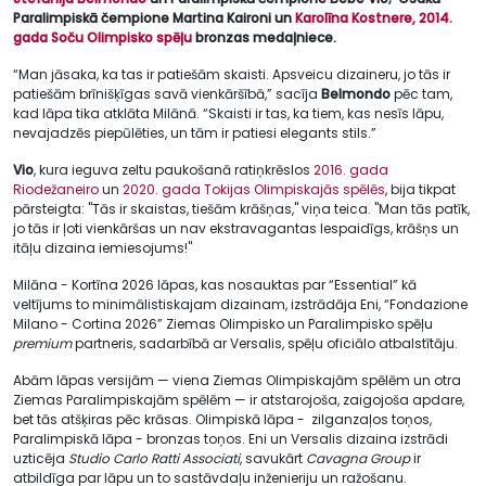
Paralimpiskā čempione Martina Kaironi un
Karolīna Kostnere,
2014.
gada Soču Olimpisko spēļu
bronzas medaļniece.
“Man jāsaka, ka tas ir patiešām skaisti. Apsveicu dizaineru, jo tās ir
patiešām brīnišķīgas savā vienkāršībā,” sacīja
Belmondo
pēc tam,
kad lāpa tika atklāta Milānā. “Skaisti ir tas, ka tiem, kas nesīs lāpu,
nevajadzēs piepūlēties, un tām ir patiesi elegants stils.”
Vio
, kura ieguva zeltu paukošanā ratiņkrēslos
2016. gada
Riodežaneiro
un
2020. gada Tokijas Olimpiskajās spēlēs
, bija tikpat
pārsteigta: "Tās ir skaistas, tiešām krāšņas," viņa teica. "Man tās patīk,
jo tās ir ļoti vienkāršas un nav ekstravagantas Iespaidīgs, krāšņs un
itāļu dizaina iemiesojums!"
Milāna - Kortīna 2026 lāpas, kas nosauktas par “Essential” kā
veltījums to minimālistiskajam dizainam, izstrādāja Eni, “Fondazione
Milano - Cortina 2026” Ziemas Olimpisko un Paralimpisko spēļu
premium
partneris, sadarbībā ar Versalis, spēļu oficiālo atbalstītāju.
Abām lāpas versijām — viena Ziemas Olimpiskajām spēlēm un otra
Ziemas Paralimpiskajām spēlēm — ir atstarojoša, zaigojoša apdare,
bet tās atšķiras pēc krāsas. Olimpiskā lāpa - zilganzaļos toņos,
Paralimpiskā lāpa - bronzas toņos. Eni un Versalis dizaina izstrādi
uzticēja
Studio Carlo Ratti Associati
, savukārt
Cavagna Group
ir
atbildīga par lāpu un to sastāvdaļu inženieriju un ražošanu.