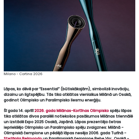
Milano - Cortina 2026
Lāpas, ko dēvē par “Essential” (būtiskākajām), simbolizē inovāciju,
dizainu un ilgtspējību. Tās tika atklātas vienlaikus Milānā un Osakā,
godinot Olimpisko un Paralimpisko liesmu enerģiju.
Šī gada 14. aprīlī
2026. gada Milānas-Kortīnas Olimpisko
spēļu lāpas
tika atklātas divos paralēli notiekošos pasākumos Milānas triennālē
un izstādē Expo 2025 Osakā, Japānā. Lāpas prezentēja četras
iepriekšējo Olimpisko un Paralimpisko spēļu zvaigznes: Milānā -
Olimpiskā čempione un pēdējā lāpas nesēja 2006. gada Turīnā -
Stefānija Belmondo
un Paralimpiskā čempione Bebe Vio; Osakā -