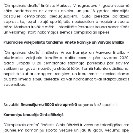
"Olimpiskais drafts" finālists Markuss Vinogradovs 4 gadu vecumā
sāka nodarboties ar ziemeļu divcīņu un jau 16 gados piedalījās
pasaules čempionātā pieaugušajiem. Gūtā pieredze palīdzēja
saprast, ka, ieejot lielajā sportā, būs nepieciešama nopietna sporta
bāze. Markusa tuvākie mērķi - stabilitāte Pasaules kausa sacensībās
un veiksmīgi starti nākamajās ziemas Olimpiskajās spēlēs.
Pludmales volejbolistu tandēms Anete
Namiķe
un Varvara
Brailko
"Olimpiskais drafts" finālistes Anete Namiķe un Varvara Brailko -
pludmales volejbola tandēma dalībnieces - pēc uzvaras 2020.
gada Eiropas U-20 čempionātā stiprināja pārliecību par saviem
spēkiem un guva motivāciju strādāt tālāk. Tomēr talanta attīstīšanai
nepietiek tikai ar smagiem treniņiem un labu treneri - nepieciešama
augsta līmeņa spēļu pieredze, ko var nodrošināt tikai starptautiskas
sacensības.
Savukārt
finansējumu 5000 eiro apmērā
saņems šie 3 sportisti:
Kamaniņu braucējs
Gints Bērziņš
"Olimpiskais drafts" finālists Gints Bērziņš ir viens no talantīgākajiem
jauniešiem kamaniņu sporta vēsturē un jau 18 gadu vecumā spēj