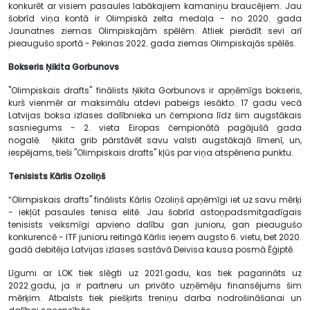
konkurēt ar visiem pasaules labākajiem kamaniņu braucējiem. Jau
šobrīd viņa kontā ir Olimpiskā zelta medaļa - no 2020. gada
Jaunatnes ziemas Olimpiskajām spēlēm. Atliek pierādīt sevi arī
pieaugušo sportā - Pekinas 2022. gada ziemas Olimpiskajās spēlēs.
Bokseris
Ņikita Gorbunovs
"Olimpiskais drafts" finālists Ņikita Gorbunovs ir apņēmīgs bokseris,
kurš vienmēr ar maksimālu atdevi pabeigs iesākto. 17 gadu vecā
Latvijas boksa izlases dalībnieka un čempiona līdz šim augstākais
sasniegums - 2. vieta Eiropas čempionātā pagājušā gada
nogalē. Ņikita grib pārstāvēt savu valsti augstākajā līmenī, un,
iespējams, tieši "Olimpiskais drafts" kļūs par viņa atspēriena punktu.
Tenisists Kārlis Ozoliņš
“Olimpiskais drafts" finālists Kārlis Ozoliņš apņēmīgi iet uz savu mērķi
- iekļūt pasaules tenisa elitē. Jau šobrīd astoņpadsmitgadīgais
tenisists veiksmīgi apvieno dalību gan junioru, gan pieaugušo
konkurencē - ITF junioru reitingā Kārlis ieņem augsto 6. vietu, bet 2020.
gadā debitēja Latvijas izlases sastāvā Deivisa kausa posmā Ēģiptē.
Līgumi ar LOK tiek slēgti uz 2021.gadu, kas tiek pagarināts uz
2022.gadu, ja ir partneru un privāto uzņēmēju finansējums šim
mērķim. Atbalsts tiek piešķirts treniņu darba nodrošināšanai un