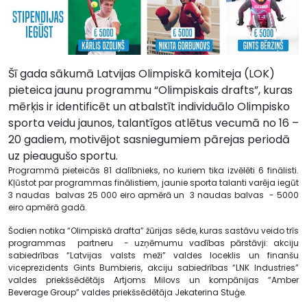
Šī gada sākumā Latvijas Olimpiskā komiteja (LOK)
pieteica jaunu programmu “Olimpiskais drafts”, kuras
mērķis ir identificēt un atbalstīt individuālo Olimpisko
sporta veidu jaunos, talantīgos atlētus vecumā no 16 –
20 gadiem, motivējot sasniegumiem pārejas periodā
uz pieaugušo sportu.
Programmā pieteicās 81 dalībnieks, no kuriem tika izvēlēti 6 finālisti.
Kļūstot par programmas finālistiem, jaunie sporta talanti varēja iegūt
3 naudas balvas 25 000 eiro apmērā un 3 naudas balvas - 5000
eiro apmērā gadā.
Šodien notika “Olimpiskā drafta” žūrijas sēde, kuras sastāvu veido trīs
programmas partneru - uzņēmumu vadības pārstāvji: akciju
sabiedrības “Latvijas valsts meži” valdes loceklis un finanšu
viceprezidents Gints Bumbieris, akciju sabiedrības “LNK Industries”
valdes priekšsēdētājs Artjoms Milovs un kompānijas “Amber
Beverage Group” valdes priekšsēdētāja Jekaterina Stuģe.