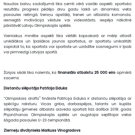
Naudas balvu sadalījumā tika ņemti vērā vairāki aspekti: sportisko
rezultātu progress pēdējo divu gadu laikā un dinamika; vieta
pasaules reitingā; treniņu apstākļi, treneri un atbalsta komanda;
iesniegtā motivācija vēstule vai videostāsts; iespēja nākotnē
pārstāvēt Latviju Olimpiskajās spēlēs.
Vienlaikus minētie aspekti tika vērtēti kopsakarā ar mērķi atlasīt
unikālākos un īpašākos jaunos sportistus, ar sportistu unikalitāti
saprotot to, ka sportists vai sportiste un uzrādītie sasniegumi ir īpaši
vai pirmreizīgi Latvijas sportā.
Žūrijas sēdē tika nolemts, ka
finansiālo atbalstu 25 000 eiro
apmērā
saņems:
Distanču slēpotāja
Patrīcija Eiduka
“Olimpiskais drafts" fināliste Patrīcija Eiduka ir distanču slēpotāja ar
spēcīgu raksturu. Viņas griba, darbaspējas, talants un kuplās
slēpotāju ģimenes atbalsts aizveda sportisti līdz dalībai 2018. gada
Phjončhanas Olimpiskajās spēlēs un augstajai septītajai vietai
šāgada pasaules U-23 čempionātā.
Ziemeļu divcīņnieks
Markuss Vinogradovs